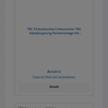
TNC Einbaubuchse Crimpversion TNC
Kabelkupplung Panelmontage mit
Überwurfmutter
Regulärer Preis:
Ab
9,65 €
Preise inkl. MwSt. zzgl. Versandkosten
Details