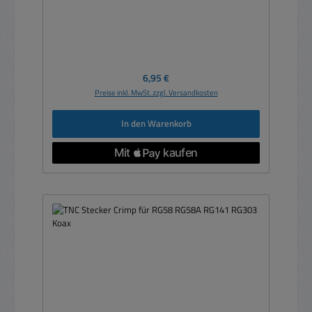
Regulärer Preis:
6,95 €
Preise inkl. MwSt. zzgl. Versandkosten
In den Warenkorb