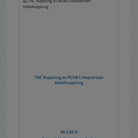
TNC Kupplung zu RG58 Crimpversion
Kabelkupplung
Regulärer Preis:
Ab
2,95 €