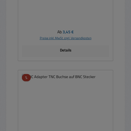
Regulärer Preis:
Ab
3,45 €
Preise inkl. MwSt. zzgl. Versandkosten
Details
Rabatt
%