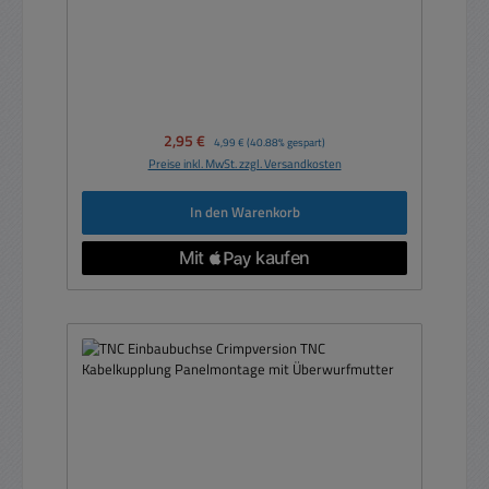
Verkaufspreis:
2,95 €
Regulärer Preis:
4,99 €
(40.88% gespart)
Preise inkl. MwSt. zzgl. Versandkosten
In den Warenkorb