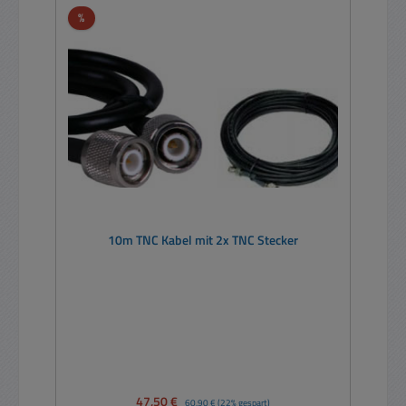
Rabatt
%
10m TNC Kabel mit 2x TNC Stecker
Verkaufspreis:
47,50 €
Regulärer Preis:
60,90 €
(22% gespart)