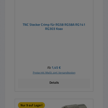
TNC Stecker Crimp für RG58 RG58A RG141
RG303 Koax
Regulärer Preis:
Ab
1,45 €
Preise inkl. MwSt. zzgl. Versandkosten
Details
Nur 9 auf Lager!