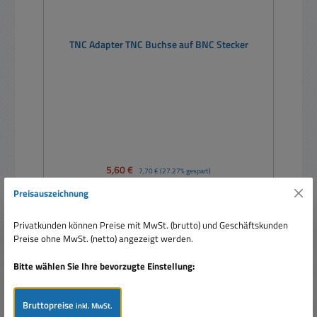
TNC Adapter TNC Buchse auf BNC Stecker
Verkaufspreis:
5,60 €
Regulärer Preis:
7,70 €
(27.27% gespart)
Preise inkl. MwSt. zzgl. Versandkosten
Preisauszeichnung
In den Warenkorb
Privatkunden können Preise mit MwSt. (brutto) und Geschäftskunden
Preise ohne MwSt. (netto) angezeigt werden.
Bitte wählen Sie Ihre bevorzugte Einstellung:
Bruttopreise
Rabatt
inkl. MwSt.
%