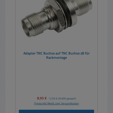
Adapter TNC Buchse auf TNC Buchse zB für
Rackmontage
Verkaufspreis:
8,95 €
Regulärer Preis:
12,95 €
(30.89% gespart)
Preise inkl. MwSt. zzgl. Versandkosten