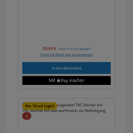
Verkaufspreis:
29,95 €
Regulärer Preis:
44,95 €
(33.37% gespart)
Preise inkl. MwSt. zzgl. Versandkosten
In den Warenkorb
Nur 10 auf Lager!
Rabatt
%