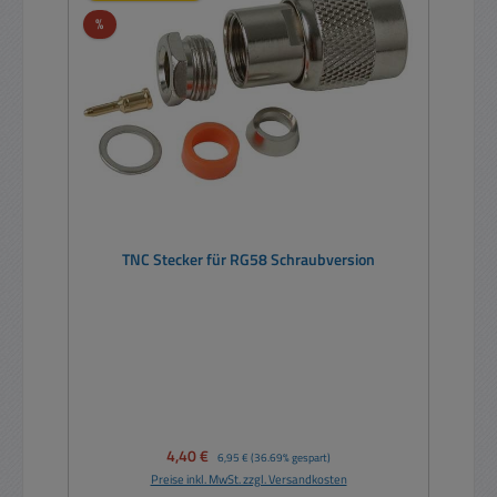
Rabatt
%
TNC Stecker für RG58 Schraubversion
Verkaufspreis:
4,40 €
Regulärer Preis:
6,95 €
(36.69% gespart)
Preise inkl. MwSt. zzgl. Versandkosten