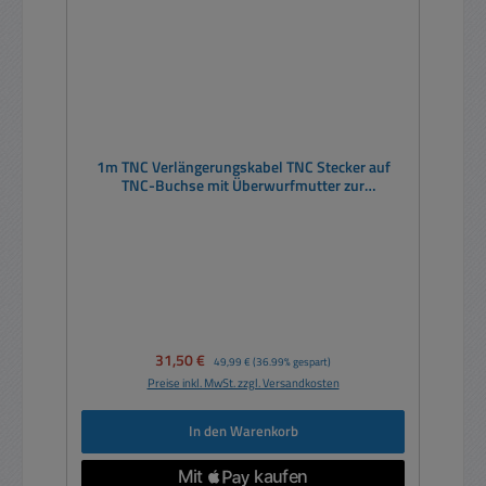
1m TNC Verlängerungskabel TNC Stecker auf
TNC-Buchse mit Überwurfmutter zur
Befestigung
Verkaufspreis:
31,50 €
Regulärer Preis:
49,99 €
(36.99% gespart)
Preise inkl. MwSt. zzgl. Versandkosten
In den Warenkorb