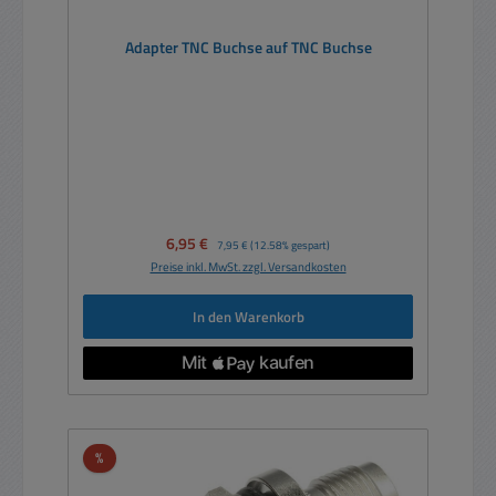
Adapter TNC Buchse auf TNC Buchse
Verkaufspreis:
6,95 €
Regulärer Preis:
7,95 €
(12.58% gespart)
Preise inkl. MwSt. zzgl. Versandkosten
In den Warenkorb
Rabatt
%