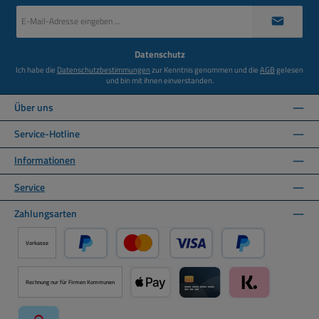
E-
Mail-
Adresse
*
Datenschutz
Ich habe die
Datenschutzbestimmungen
zur Kenntnis genommen und die
AGB
gelesen
und bin mit ihnen einverstanden.
Über uns
Service-Hotline
Informationen
Service
Zahlungsarten
Vorkasse
PayPal
Kredit- oder Debitkarte über PayPal
Später Bezahlen ü
Rechnung nur für Firmen Kommunen
Apple Pay über Mollie Zahlungssystem
Kreditkarte über Mollie Zahl
Klarna über Moll