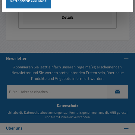
Nettopreise
exkl. MwSt.
Preise inkl. MwSt. zzgl. Versandkosten
Details
Newsletter
Abonnieren Sie jetzt einfach unseren regelmäßig erscheinenden
Newsletter und Sie werden stets unter den Ersten sein, über neue
Produkte und Angebote informiert werden.
E-
Mail-
Adresse
*
Datenschutz
Ich habe die
Datenschutzbestimmungen
zur Kenntnis genommen und die
AGB
gelesen
und bin mit ihnen einverstanden.
Über uns