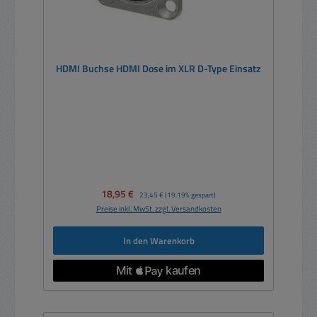
HDMI Buchse HDMI Dose im XLR D-Type Einsatz
Verkaufspreis:
18,95 €
Regulärer Preis:
23,45 €
(19.19% gespart)
Preise inkl. MwSt. zzgl. Versandkosten
In den Warenkorb