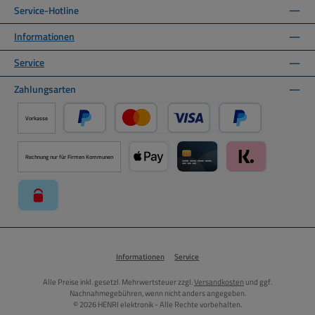
Service-Hotline
Informationen
Service
Zahlungsarten
Vorkasse
PayPal
Kredit- oder Debitkarte über PayPal
Später Bezahlen ü
Rechnung nur für Firmen Kommunen
Apple Pay über Mollie Zahlungssystem
Kreditkarte über Mollie Zahl
Klarna über Moll
paysafecard über Mollie Zahlungssystem
Informationen
Service
Alle Preise inkl. gesetzl. Mehrwertsteuer zzgl.
Versandkosten
und ggf.
Nachnahmegebühren, wenn nicht anders angegeben.
© 2026 HENRI elektronik - Alle Rechte vorbehalten.