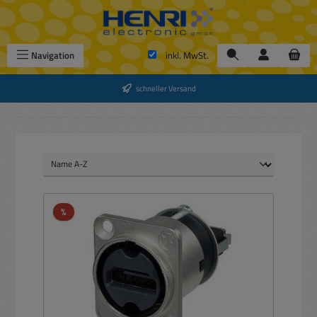
Zum Hauptinhalt springen
Navigation
inkl. MwSt.
schneller Versand
Rabatt
%