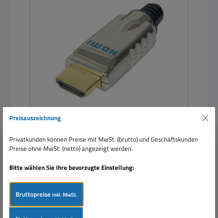
Preisauszeichnung
HDMI Stecker Metall Lötversion 8K4K2K FullHD
Privatkunden können Preise mit MwSt. (brutto) und Geschäftskunden
Preise ohne MwSt. (netto) angezeigt werden.
Bitte wählen Sie Ihre bevorzugte Einstellung:
Bruttopreise
inkl. MwSt.
Regulärer Preis:
Ab
3,95 €