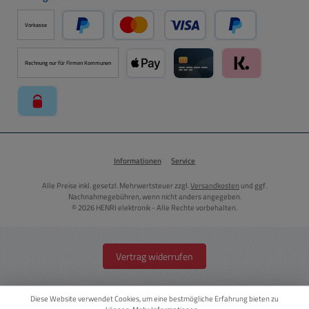
Vorkasse
PayPal
Kredit- oder Debitkarte über PayPal
Später Bezahlen ü
Rechnung nur für Firmen Kommunen
Apple Pay über Mollie Zahlungssystem
Kreditkarte über Mollie Zahl
Klarna über Moll
paysafecard über Mollie Zahlungssystem
Informationen
Service
Alle Preise inkl. gesetzl. Mehrwertsteuer zzgl.
Versandkosten
und ggf.
Nachnahmegebühren, wenn nicht anders angegeben.
© 2026 HENRI elektronik - Alle Rechte vorbehalten.
Vertrag widerrufen
Diese Website verwendet Cookies, um eine bestmögliche Erfahrung bieten zu