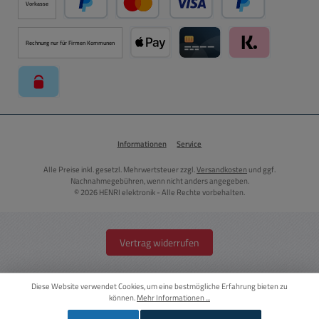
Vorkasse
PayPal
Kredit- oder Debitkarte über PayPal
Später Bezahlen ü
Rechnung nur für Firmen Kommunen
Apple Pay über Mollie Zahlungssystem
Kreditkarte über Mollie Zahl
Klarna über Moll
paysafecard über Mollie Zahlungssystem
Informationen
Service
Alle Preise inkl. gesetzl. Mehrwertsteuer zzgl.
Versandkosten
und ggf.
Nachnahmegebühren, wenn nicht anders angegeben.
© 2026 HENRI elektronik - Alle Rechte vorbehalten.
Vertrag widerrufen
Diese Website verwendet Cookies, um eine bestmögliche Erfahrung bieten zu
können.
Mehr Informationen ...