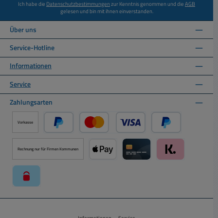
Ich habe die
Datenschutzbestimmungen
zur Kenntnis genommen und die
AGB
gelesen und bin mit ihnen einverstanden.
Über uns
Service-Hotline
Informationen
Service
Zahlungsarten
Vorkasse
PayPal
Kredit- oder Debitkarte über PayPal
Später Bezahlen ü
Rechnung nur für Firmen Kommunen
Apple Pay über Mollie Zahlungssystem
Kreditkarte über Mollie Zahl
Klarna über Moll
paysafecard über Mollie Zahlungssystem
Informationen
Service