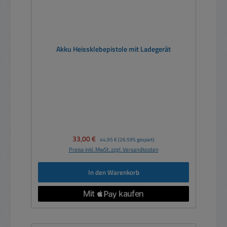
Akku Heissklebepistole mit Ladegerät
Verkaufspreis:
33,00 €
Regulärer Preis:
44,95 €
(26.59% gespart)
Preise inkl. MwSt. zzgl. Versandkosten
In den Warenkorb