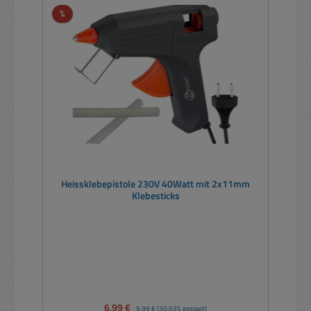
Rabatt
%
Heissklebepistole 230V 40Watt mit 2x11mm
Klebesticks
Verkaufspreis:
6,99 €
Regulärer Preis:
9,99 €
(30.03% gespart)