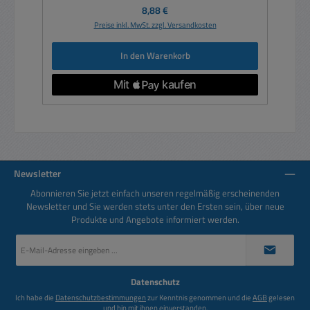
Regulärer Preis:
8,88 €
Preise inkl. MwSt. zzgl. Versandkosten
In den Warenkorb
Newsletter
Abonnieren Sie jetzt einfach unseren regelmäßig erscheinenden
Newsletter und Sie werden stets unter den Ersten sein, über neue
Produkte und Angebote informiert werden.
E-
Mail-
Adresse
*
Datenschutz
Ich habe die
Datenschutzbestimmungen
zur Kenntnis genommen und die
AGB
gelesen
und bin mit ihnen einverstanden.