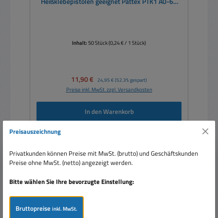
Heißklebepistolen geeignet Pattex PTK1 A0-61
HOTMELT
Inhalt:
50 Stück
(0,24 € / 1 Stück)
Verkaufspreis:
11,90 €
Regulärer Preis:
24,95 €
(52.3% gespart)
Preise inkl. MwSt. zzgl. Versandkosten
In den Warenkorb
Preisauszeichnung
Privatkunden können Preise mit MwSt. (brutto) und Geschäftskunden
Preise ohne MwSt. (netto) angezeigt werden.
Bitte wählen Sie Ihre bevorzugte Einstellung:
Bruttopreise
inkl. MwSt.