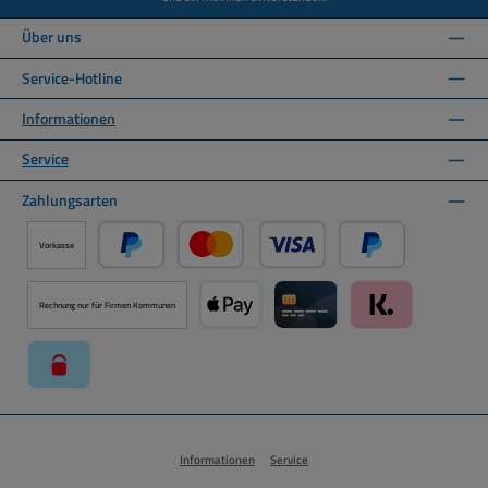
Über uns
Service-Hotline
Informationen
Service
Zahlungsarten
Vorkasse
PayPal
Kredit- oder Debitkarte über PayPal
Später Bezahlen ü
Rechnung nur für Firmen Kommunen
Apple Pay über Mollie Zahlungssystem
Kreditkarte über Mollie Zahl
Klarna über Moll
paysafecard über Mollie Zahlungssystem
Informationen
Service