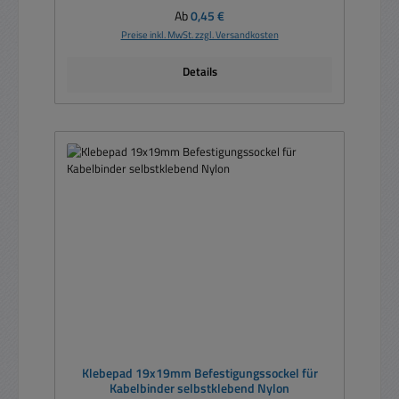
Regulärer Preis:
Ab
0,45 €
Preise inkl. MwSt. zzgl. Versandkosten
Details
Klebepad 19x19mm Befestigungssockel für
Kabelbinder selbstklebend Nylon