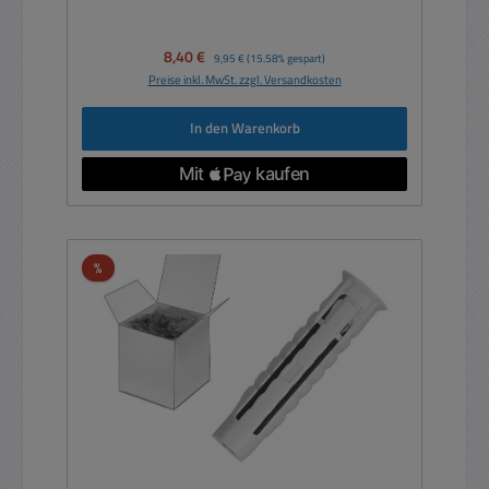
Verkaufspreis:
8,40 €
Regulärer Preis:
9,95 €
(15.58% gespart)
Preise inkl. MwSt. zzgl. Versandkosten
In den Warenkorb
Rabatt
%