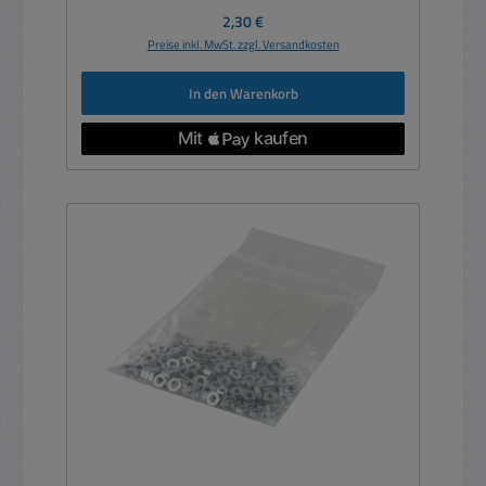
Regulärer Preis:
2,30 €
Preise inkl. MwSt. zzgl. Versandkosten
In den Warenkorb