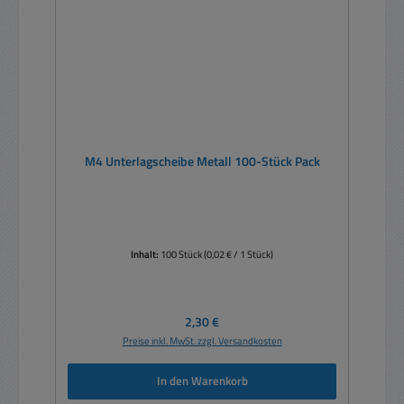
M4 Unterlagscheibe Metall 100-Stück Pack
Inhalt:
100 Stück
(0,02 € / 1 Stück)
Regulärer Preis:
2,30 €
Preise inkl. MwSt. zzgl. Versandkosten
In den Warenkorb