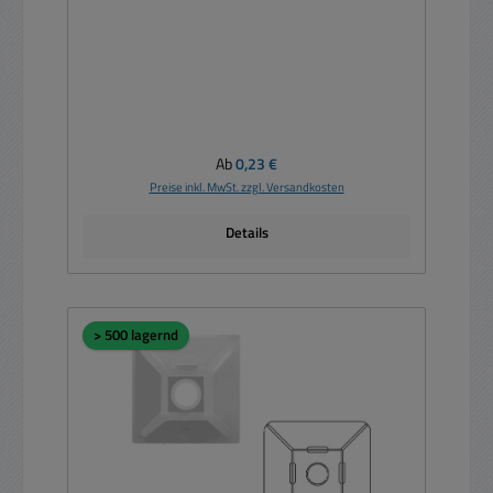
Regulärer Preis:
Ab
0,23 €
Preise inkl. MwSt. zzgl. Versandkosten
Details
> 500 lagernd