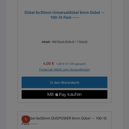
Dübel 6x30mm Universaldübel 6mm Dübel --
100-St Pack ----
Inhalt:
100 Stück
(0,04 € / 1 Stück)
Verkaufspreis:
4,00 €
Regulärer Preis:
5,80 €
(31.03% gespart)
Preise inkl. MwSt. zzgl. Versandkosten
In den Warenkorb
Rabatt
%