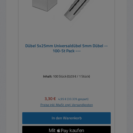
Dübel 5x25mm Universaldübel 5mm Dübel --
100-St Pack ---
Inhalt:
100 Stück
(0,03 € / 1 Stück)
Verkaufspreis:
3,30 €
Regulärer Preis:
4,95 €
(33.33% gespart)
Preise inkl. MwSt. zzgl. Versandkosten
In den Warenkorb