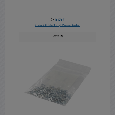
Regulärer Preis:
Ab
0,69 €
Preise inkl. MwSt. zzgl. Versandkosten
Details