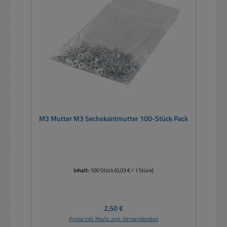
M3 Mutter M3 Sechskantmutter 100-Stück Pack
Inhalt:
100 Stück
(0,03 € / 1 Stück)
Regulärer Preis:
2,50 €
Preise inkl. MwSt. zzgl. Versandkosten