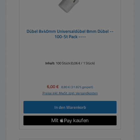
Dübel 8x40mm Universaldübel 8mm Dübel --
100-St Pack ----
Inhalt:
100 Stück
(0,06 € / 1 Stück)
Verkaufspreis:
6,00 €
Regulärer Preis:
8,80 €
(31.82% gespart)
Preise inkl. MwSt. zzgl. Versandkosten
In den Warenkorb