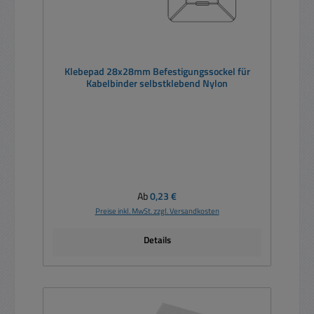
Klebepad 28x28mm Befestigungssockel für
Kabelbinder selbstklebend Nylon
Regulärer Preis:
Ab
0,23 €
Preise inkl. MwSt. zzgl. Versandkosten
Details