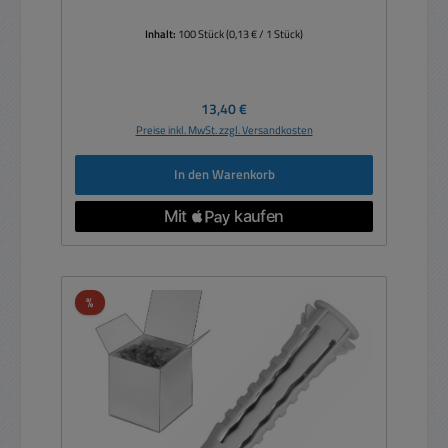
Inhalt:
100 Stück
(0,13 € / 1 Stück)
Regulärer Preis:
13,40 €
Preise inkl. MwSt. zzgl. Versandkosten
In den Warenkorb
Rabatt
%