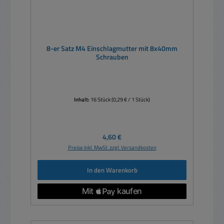
8-er Satz M4 Einschlagmutter mit 8x40mm
Schrauben
Inhalt:
16 Stück
(0,29 € / 1 Stück)
Regulärer Preis:
4,60 €
Preise inkl. MwSt. zzgl. Versandkosten
In den Warenkorb