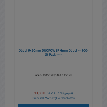
Dübel 6x50mm DUOPOWER 6mm Dübel -- 100-
St Pack ----
Inhalt:
100 Stück
(0,14 € / 1 Stück)
Verkaufspreis:
13,80 €
Regulärer Preis:
16,95 €
(18.58% gespart)
Preise inkl. MwSt. zzgl. Versandkosten