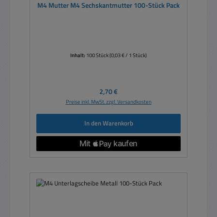
M4 Mutter M4 Sechskantmutter 100-Stück Pack
Inhalt:
100 Stück
(0,03 € / 1 Stück)
Regulärer Preis:
2,70 €
Preise inkl. MwSt. zzgl. Versandkosten
In den Warenkorb