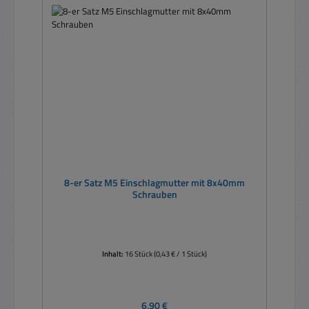
8-er Satz M5 Einschlagmutter mit 8x40mm
Schrauben
Inhalt:
16 Stück
(0,43 € / 1 Stück)
Regulärer Preis:
6,90 €