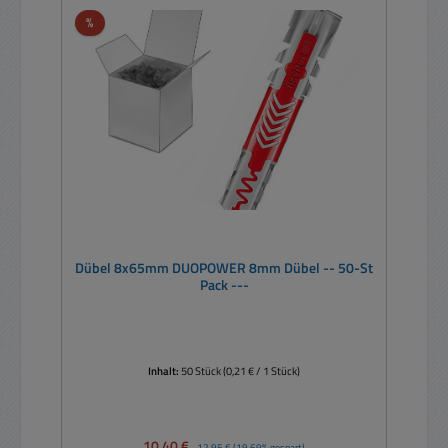
Rabatt
%
Dübel 8x65mm DUOPOWER 8mm Dübel -- 50-St
Pack ---
Inhalt:
50 Stück
(0,21 € / 1 Stück)
Verkaufspreis:
10,40 €
Regulärer Preis:
12,95 €
(19.69% gespart)