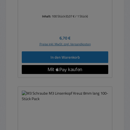
Inhalt:
100 Stück
(0,07 € / 1 Stück)
Regulärer Preis:
6,70 €
Preise inkl. MwSt. zzgl. Versandkosten
In den Warenkorb