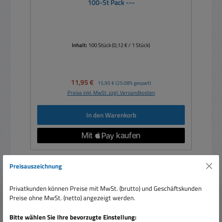
100-St Pack ---
Inhalt:
100 Stück
(0,12 € / 1 Stück)
Verkaufspreis:
11,95 €
Regulärer Preis:
15,95 €
(25.08% gespart)
Preise inkl. MwSt. zzgl. Versandkosten
In den Warenkorb
Preisauszeichnung
Privatkunden können Preise mit MwSt. (brutto) und Geschäftskunden
Preise ohne MwSt. (netto) angezeigt werden.
Bitte wählen Sie Ihre bevorzugte Einstellung: