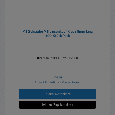
M3 Schraube M3 Linsenkopf Kreuz 8mm lang
100-Stück Pack
Inhalt:
100 Stück
(0,07 € / 1 Stück)
Regulärer Preis:
6,90 €
Preise inkl. MwSt. zzgl. Versandkosten
In den Warenkorb