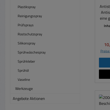
Antis
Plastikspray
Antista
Reinigungsspray
eine 
Prüfsprays
Inha
a
Rostschutzspray
Antistat
und v
Silikonspray
Ver
10
TV-Ge
Preise
Sprühwäschespray
usw
leitf
Sprühkleber
Oberf
Sprühöl
n
s
Vaseline
Alkoho
Werkzeuge
Antis
zu
Angebote Aktionen
elek
Kun