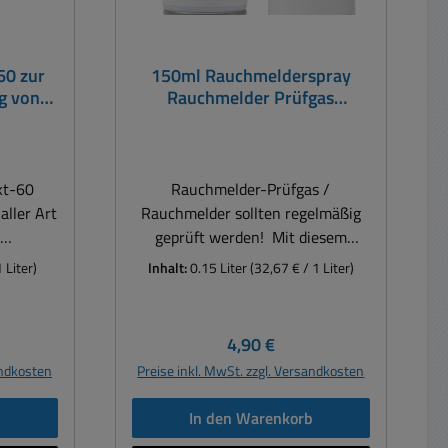
60 zur
150ml Rauchmelderspray
g von
Rauchmelder Prüfgas
niger
Testspray
kt-60
Rauchmelder-Prüfgas /
aller Art
Rauchmelder sollten regelmäßig
geprüft werden! Mit diesem
igen:
Aerosol können Sie dies tun -
 Liter)
Inhalt:
0.15 Liter
(32,67 € / 1 Liter)
bst
schnell, zuverlässig und ohne
hten,
zusätzliches Prüfgerät. Einfach
erden
den Melder kurz ansprühen -
reis:
Regulärer Preis:
4,90 €
t zur
schon haben Sie Gewissheit.
andkosten
Preise inkl. MwSt. zzgl. Versandkosten
ng bei
Spray-Dose mit 150ml Inhalt
 Geräten
(ausreichend für etwa 100-120
b
In den Warenkorb
ung von
Prüfungen) Wichtiger Hinweis: