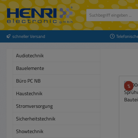
 Hauptinhalt springen
Zur Suche springen
Zur Hauptnavigation springen
schneller Versand
Telefonisch
Audiotechnik
Bauelemente
Büro PC NB
Rab
%
Haustechnik
Stromversorgung
Sicherheitstechnik
Showtechnik