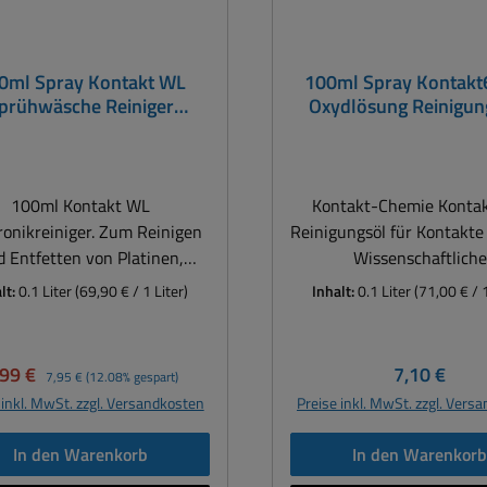
0ml Spray Kontakt WL
100ml Spray Kontakt
prühwäsche Reiniger
Oxydlösung Reinigun
Bauteilreiniger
Kontakten Kontaktrei
100ml Kontakt WL
Kontakt-Chemie Konta
ronikreiniger. Zum Reinigen
Reinigungsöl für Kontakte 
d Entfetten von Platinen,
Wissenschaftliche
en, Werkzeugen, Armaturen,
Untersuchungen bestät
lt:
0.1 Liter
(69,90 € / 1 Liter)
Inhalt:
0.1 Liter
(71,00 € / 1
haltschränken, Motoren,
KONTAKT 60 löst sel
w. Ob Fettrückstände
hartnäckige Oxidschic
 Schaltschränken, Ruß von
Kontaktwiderstände w
rkaufspreis:
Regulärer Preis:
Regulärer P
,99 €
7,10 €
7,95 €
(12.08% gespart)
platten oder Limonadenreste
reduziert Ideal geeigne
 inkl. MwSt. zzgl. Versandkosten
Preise inkl. MwSt. zzgl. Vers
s einem Regler usw. das
schnellen Instandsetzu
stoffgemisch entfernt ein
Störungen in Anlagen und
In den Warenkorb
In den Warenkor
es Schmutzspektrum schnell
Zur vorbeugenden Wart