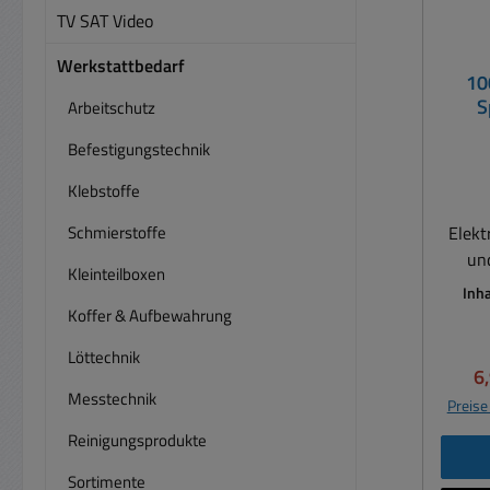
TV SAT Video
Werkstattbedarf
10
S
Arbeitschutz
Befestigungstechnik
Klebstoffe
Schmierstoffe
Elekt
un
Kleinteilboxen
Gerät
Inha
Sc
Koffer & Aufbewahrung
Getrieben us
Löttechnik
aus
Ve
6
Leiter
Messtechnik
Preise
au
Reinigungsprodukte
Wirk
breit
Sortimente