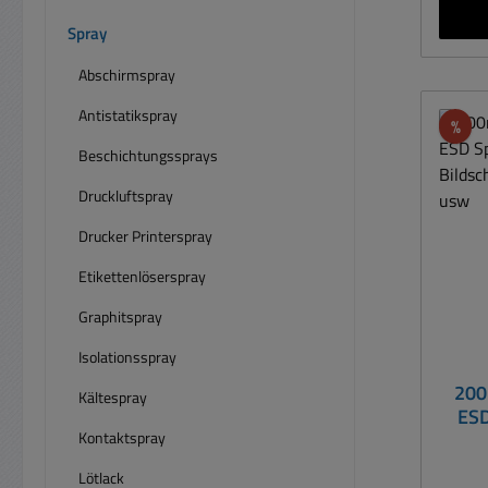
und 
von 
Spray
Spr
Abschirmspray
Elektronik De
Rein
Antistatikspray
Rab
%
kleb
Beschichtungssprays
Rücks
mit 
Druckluftspray
der
Drucker Printerspray
Reini
z.B. 
Etikettenlöserspray
E
Graphitspray
M
Feinm
Isolationsspray
200
Kältespray
ESD
Kontaktspray
B
Lötlack