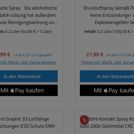
tatik Spray Die alkoholische
Druckluftspray Gemäß Prüfung:
tik-Lösung hat außerdem
keine Entzündungs- 
gute Reinigungswirkung und
Explosionsgefahr b
trocknet schnell
bestimmungsgemäßer An
lt:
0.2 Liter
(54,95 € / 1 Liter)
Inhalt:
0.2 Liter
(109,50 € / 
b. Anwendungsbeispiele:
Für Bereiche ohne er
ikausrüstung + Reinigung
Sicherheitsanforderung Fü
on Bildschirmen, Monitoren,
zugängliche Stellen Sehr 
kaufspreis:
Regulärer Preis:
Verkaufspreis:
Regulärer Preis:
,99 €
21,90 €
13,95 €
(21.22% gespart)
24,90 €
(12.05% g
räten, Acrylglas, Handyglas
Anwendung: Schmutz-
 inkl. MwSt. zzgl. Versandkosten
Preise inkl. MwSt. zzgl. Vers
. Weitere Besonderheit :
Staubentfernung an Mas
ähiger Flüssigfilm reduziert
Elektronikgeräten aller 
In den Warenkorb
In den Warenkor
lächenwiderständehauchdün
Mischpulte, CD Laufw
 und transparent nicht
Uhrwerken, Projektoren, 
ichtbar mit Reinigungs-
Modellbau, Medizintec
l entfernt Schmutz aller Art
tatikum in Isopropyl-Alkohol
m temporären Schutz vor
Rabatt
%
trostatischer Áufladung auf
ststoff, Gummi, Glas oder