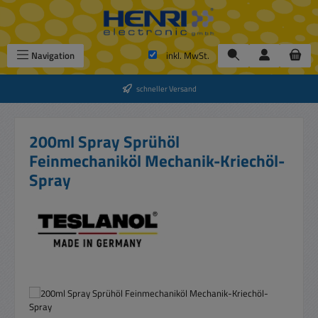
Zum Hauptinhalt springen
Navigation
inkl. MwSt.
schneller Versand
200ml Spray Sprühöl
Feinmechaniköl Mechanik-Kriechöl-
Spray
Bildergalerie überspringen