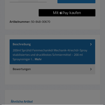
Artikelnummer:
50-848-00670
Beschreibung
200ml Sprühöl Feinmechaniköl Mechanik-Kriechöl-Spray
stabilisiertes und druckfestes Schmiermittel - 200 ml
Sprayreiniger l…
Mehr
Bewertungen
Produktgalerie überspringen
Ähnliche Artikel