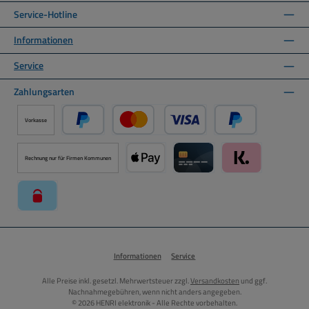
Service-Hotline
Informationen
Service
Zahlungsarten
Vorkasse
PayPal
Kredit- oder Debitkarte über PayPal
Später Bezahlen ü
Rechnung nur für Firmen Kommunen
Apple Pay über Mollie Zahlungssystem
Kreditkarte über Mollie Zahl
Klarna über Moll
paysafecard über Mollie Zahlungssystem
Informationen
Service
Alle Preise inkl. gesetzl. Mehrwertsteuer zzgl.
Versandkosten
und ggf.
Nachnahmegebühren, wenn nicht anders angegeben.
© 2026 HENRI elektronik - Alle Rechte vorbehalten.