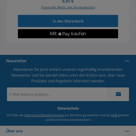
Regulärer Preis:
6,95 €
Preise inkl. MwSt. zzgl. Versandkosten
In den Warenkorb
Newsletter
Abonnieren Sie jetzt einfach unseren regelmäßig erscheinenden
Newsletter und Sie werden stets unter den Ersten sein, über neue
Produkte und Angebote informiert werden.
E-
Mail-
Adresse
*
Datenschutz
Ich habe die
Datenschutzbestimmungen
zur Kenntnis genommen und die
AGB
gelesen
und bin mit ihnen einverstanden.
Über uns