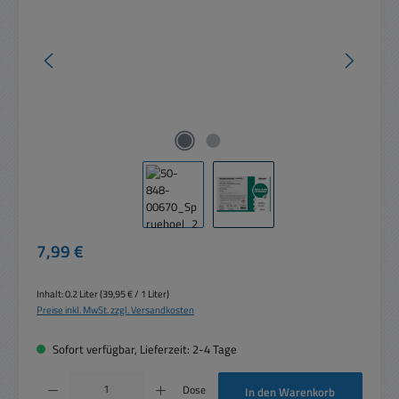
Regulärer Preis:
7,99 €
Inhalt:
0.2 Liter
(39,95 € / 1 Liter)
Preise inkl. MwSt. zzgl. Versandkosten
Sofort verfügbar, Lieferzeit: 2-4 Tage
Produkt Anzahl: Gib den gewünschten Wert ein oder benutze die Schaltflächen um die 
Dose
In den Warenkorb