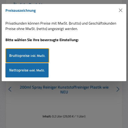
Produktgalerie überspringen
Ähnliche Produkte
Preisauszeichnung
Rabatt
%
Privatkunden können Preise mit MwSt. (brutto) und Geschäftskunden
Tipp
Preise ohne MwSt. (netto) angezeigt werden.
Bitte wählen Sie Ihre bevorzugte Einstellung:
Bruttopreise
inkl. MwSt.
Nettopreise
exkl. MwSt.
200ml Spray Reiniger Kunststoffreiniger Plastik wie
NEU
Inhalt:
0.2 Liter
(29,95 € / 1 Liter)