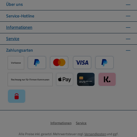
Über uns
Service-Hotline
Informationen
Service
Zahlungsarten
Vorkasse
PayPal
Kredit- oder Debitkarte über PayPal
Später Bezahlen ü
Rechnung nur für Firmen Kommunen
Apple Pay über Mollie Zahlungssystem
Kreditkarte über Mollie Zahl
Klarna über Moll
paysafecard über Mollie Zahlungssystem
Informationen
Service
Alle Preise inkl. gesetzl. Mehrwertsteuer zzgl.
Versandkosten
und ggf.