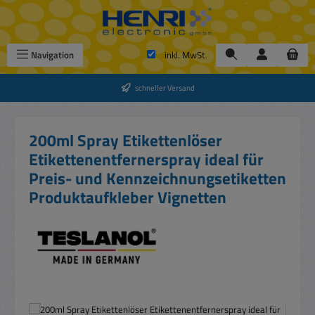
Zum Hauptinhalt springen
Navigation
inkl. MwSt.
schneller Versand
200ml Spray Etikettenlöser
Etikettenentfernerspray ideal für
Preis- und Kennzeichnungsetiketten
Produktaufkleber Vignetten
Bildergalerie überspringen