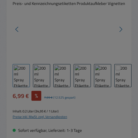
Verkaufspreis:
6,99 €
%
Regulärer Preis:
7,99 €
(12.52% gespart)
Inhalt:
0.2 Liter
(34,95 € / 1 Liter)
Preise inkl. MwSt. zzgl. Versandkosten
Sofort verfügbar, Lieferzeit: 1-3 Tage