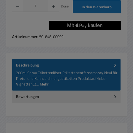
Produkt Anzahl: Gib den gewünschten Wert ein oder benutze die Schaltflächen um die 
Dose
In den Warenkorb
Artikelnummer:
50-848-00092
Beschreibung
200ml Spray Etikettenlöser Etikettenentfernerspray ideal für
Preis- und Kennzeichnungsetiketten Produktaufkleber
VignettenEt…
Mehr
Bewertungen