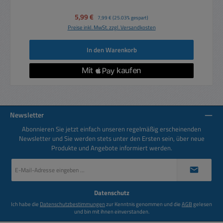
Verkaufspreis:
5,99 €
Regulärer Preis:
7,99 €
(25.03% gespart)
Preise inkl. MwSt. zzgl. Versandkosten
In den Warenkorb
Newsletter
Abonnieren Sie jetzt einfach unseren regelmäßig erscheinenden
Newsletter und Sie werden stets unter den Ersten sein, über neue
Produkte und Angebote informiert werden.
E-
Mail-
Adresse
*
Datenschutz
Ich habe die
Datenschutzbestimmungen
zur Kenntnis genommen und die
AGB
gelesen
und bin mit ihnen einverstanden.