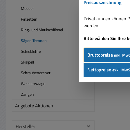
Preisauszeichnung
Milwa
Messer
komp
OIS
Privatkunden können Pr
Pinzetten
Scha
werden.
Ring- und Maulschlüssel
Bear
Bitte wählen Sie Ihre 
Fl
Sägen Trennen
Tep
Schieblehre
Bruttopreise
inkl. MwS
Renov
Skalpell
x B
Nettopreise
exkl. MwS
Schraubendreher
Carbid
Aufna
Wasserwaage
für al
We
Zangen
Angebote Aktionen
Hersteller