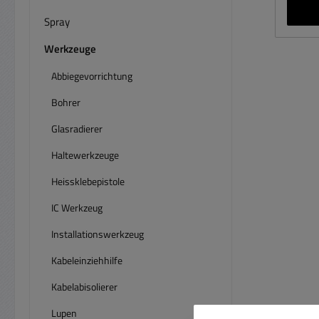
Makita
Spray
Wer
Werkzeuge
Seku
für 
Abbiegevorrichtung
Abwär
Bohrer
OIS-M
30°-
Glasradierer
für d
Haltewerkzeuge
Univ
Heissklebepistole
zehn v
IC Werkzeug
Adap
Aufn
Installationswerkzeug
Kraft
in 30
Kabeleinziehhilfe
– für 
Kabelabisolierer
E
Multi
Lupen