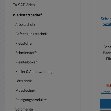
TV SAT Video
Werkstattbedarf
Schab
oszi
Arbeitschutz
Befestigungstechnik
Klebstoffe
Scha
Schmierstoffe
Bear
Fl
Kleinteilboxen
Tep
Koffer & Aufbewahrung
Löttechnik
o
Ve
9,
Mult
Messtechnik
Preise
für a
Reinigungsprodukte
mit 
Bosc
Sortimente