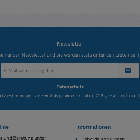
Newsletter
heinenden Newsletter und Sie werden stets unter den Ersten sei
E-
Mail-
Adresse
Datenschutz
*
utzbestimmungen
zur Kenntnis genommen und die
AGB
gelesen und bin mit
line
Informationen
g und Beratung unter:
Behörde und Firmen