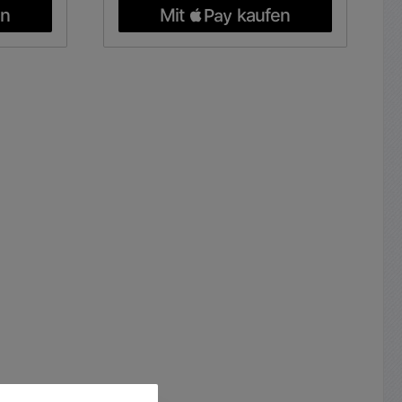
meform
einfaches Arbeiten bis in die
ragung.
Ecken, Schneidkante voll
 gängige
beschichtet Für oszillierenden
 kann in
Werkzeuge Multitools SWISS
 werden
Made passend für alle
izienten
oszillierenden Multitools mit
me:
Starlock-Aufnahme wie z.B. Bosch,
end für
Fein MultiMaster, Bosch, Makita,
ler ohne
Skil, Milwaukee, Rockwell, Einhell
-Punkt-
u.a. Einhändiger Werkzeugwechsel
ximale
unter drei Sekunden. Neue
ug kann
Aufnahmeform für maximale
t werden
Kraftübertragung.
fizienten
Abwärtskompatibilität für gängige
ein
OIS-Maschinen Werkzeug kann in
a, Skil,
30°-Schritten montiert werden
ell u.a.
für den flexiblen und effizienten
en mit
Einsatz OIS-Aufnahme:
HCS)für
Universalaufnahme passend für