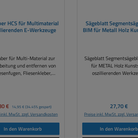
er HCS für Multimaterial
Sägeblatt Segmentsäg
llierenden E-Werkzeuge
BIM für Metall Holz Ku
oszillierenden Multi
ber für Multi-Material zur
Sägeblatt Segmentsägebl
beitung und entfernen von
für METAL Holz Kunsts
iesenfugen, Fliesenkleber,
oszillierenden Werkz
pichbelägen, Kleberresten,
Multitools Segmentsäg
Harzresten, Farbresten,
SWISS Made, Zahnteilun
Renovierung usw. Für
passend für alle oszilli
szillierenden Werkzeuge
Multitools mit Starlock-
rkaufspreis:
Regulärer Preis:
Regulärer Pr
80 €
27,70 €
14,95 €
(34.45% gespart)
itools SWISS Made passend
wie z.B. Bosch, Fein Mult
 inkl. MwSt. zzgl. Versandkosten
Preise inkl. MwSt. zzgl. Vers
lle oszillierenden Multitools
Bosch, Makita, Skil, Mil
Starlock-Aufnahme wie z.B.
Rockwell, Einhell u.a. Ein
In den Warenkorb
In den Warenkor
h, Fein MultiMaster, Bosch,
Werkzeugwechsel unter