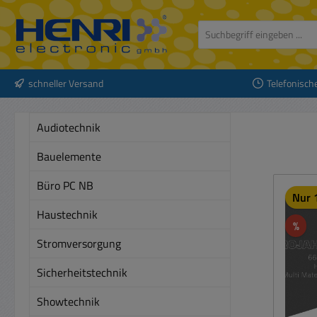
 Hauptinhalt springen
Zur Suche springen
Zur Hauptnavigation springen
schneller Versand
Telefonisch
Audiotechnik
Bauelemente
Büro PC NB
Nur 1
Haustechnik
Rab
%
Stromversorgung
Sicherheitstechnik
Showtechnik