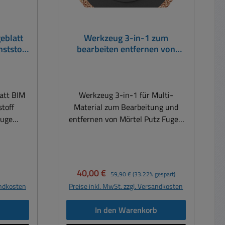
eblatt
Werkzeug 3-in-1 zum
nststoff
bearbeiten entfernen von
tools
Mörtel Putz Fugen Gips Stein
att BIM
Werkzeug 3-in-1 für Multi-
toff
Material zum Bearbeitung und
euge
entfernen von Mörtel Putz Fugen
eblatt
Gibs Putz usw mit langlebiger
g 1,4mm
Hartmetall-Beschichtung zum
erenden
Abtragen und bearbeiten von
Aufnahme
Fugenspachtel, Fugen entfernen,
eis:
Verkaufspreis:
Regulärer Preis:
40,00 €
59,90 €
(33.22% gespart)
iMaster,
Fliesenkleber, Mörtel, Gibs, Putz,
andkosten
Preise inkl. MwSt. zzgl. Versandkosten
waukee,
Kabelschlitze, Steinobeflächen,
händiger
Renovierung, Kabel verlegen etc.
b
In den Warenkorb
 drei
Spitz zulaufende Form für