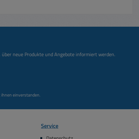
beschichtet Klinge L 85mm x B
70mm Material Tungston Carbid /
HartmetallAufnahme OIS-
Aufnahme ( Starlock-Aufnahme )
für alle oszillierende Multitools E-
Werkzeuge Qualitätsstufe
Professional
n, über neue Produkte und Angebote informiert werden.
 ihnen einverstanden.
Service
Datenschutz