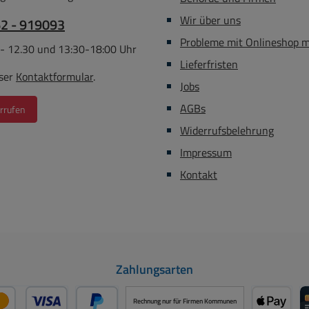
Wir über uns
62 - 919093
Probleme mit Onlineshop 
 - 12.30 und 13:30-18:00 Uhr
Lieferfristen
ser
Kontaktformular
.
Jobs
AGBs
rrufen
Widerrufsbelehrung
Impressum
Kontakt
Zahlungsarten
Rechnung nur für Firmen Kommunen