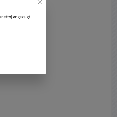
e in
zehn verschiedene Hersteller ohne
holz,
AdapterPassgenaues 12-Punkt-
uch Holz
Aufnahmesystem für maximale
(netto) angezeigt
n und
Kraftübertragung Werkzeug kann
offe,
in 30°-Schritten montiert werden
hre
– für den flexiblen und effizienten
ser Ø
EinsatzPassend für Fein
 85
MultiMaster, Bosch, Makita, Skil,
terial
Milwaukee, Rockwell, Einhell u.a.
OIS-
kompatibel zu Werkzeugen mit
nahme )
OIS-Aufnahme für Holz (HCS) mit
ierende
langlebiger Hartmetall-
Beschichtung zum Abtragen von
tufe
Fugenspachtel, Fliesenkleber,
Holz mit
Mörtel, Gibs, Putz, Kabelschlitze,
minium
Steinobeflächen, Renovierung etc.
e
Spitz zulaufende Form für
einfaches Arbeiten bis in die
Ecken, Schneidkante voll