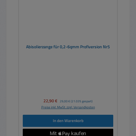
Abisolierzange für 0,2-6qmm Profiversion Nr5
Verkaufspreis:
22,90 €
Regulärer Preis:
29,00 €
(21.03% gespart)
Preise inkl. MwSt. zzgl. Versandkosten
In den Warenkorb