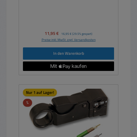
Verkaufspreis:
11,95 €
Regulärer Preis:
16,95 €
(29.5% gespart)
Preise inkl. MwSt. zzgl. Versandkosten
In den Warenkorb
Nur 1 auf Lager!
Rabatt
%