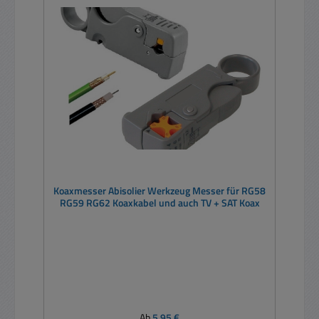
Koaxmesser Abisolier Werkzeug Messer für RG58
RG59 RG62 Koaxkabel und auch TV + SAT Koax
Regulärer Preis:
Ab
5,95 €