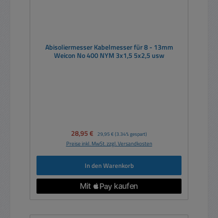
Abisoliermesser Kabelmesser für 8 - 13mm
Weicon No 400 NYM 3x1,5 5x2,5 usw
Verkaufspreis:
28,95 €
Regulärer Preis:
29,95 €
(3.34% gespart)
Preise inkl. MwSt. zzgl. Versandkosten
In den Warenkorb