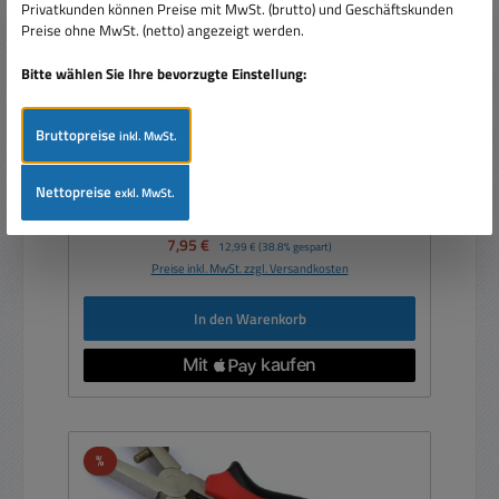
Privatkunden können Preise mit MwSt. (brutto) und Geschäftskunden
Preise ohne MwSt. (netto) angezeigt werden.
Abisolierzange mit Crimpzange für Kabelschuhe
mit Gewindeschneider typische KFZ Zange
Bitte wählen Sie Ihre bevorzugte Einstellung:
Bruttopreise
inkl. MwSt.
Nettopreise
exkl. MwSt.
Verkaufspreis:
7,95 €
Regulärer Preis:
12,99 €
(38.8% gespart)
Preise inkl. MwSt. zzgl. Versandkosten
In den Warenkorb
Rabatt
%