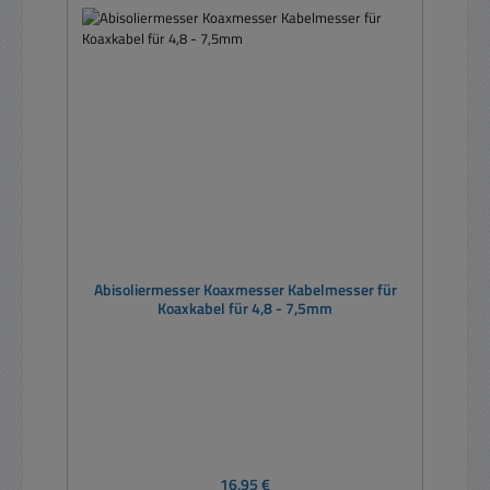
Abisoliermesser Koaxmesser Kabelmesser für
Koaxkabel für 4,8 - 7,5mm
Regulärer Preis:
16,95 €