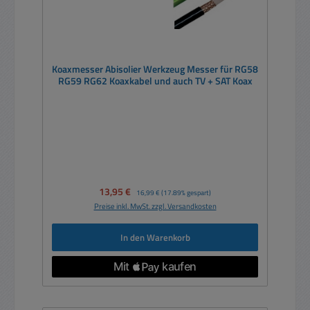
Koaxmesser Abisolier Werkzeug Messer für RG58
RG59 RG62 Koaxkabel und auch TV + SAT Koax
Verkaufspreis:
13,95 €
Regulärer Preis:
16,99 €
(17.89% gespart)
Preise inkl. MwSt. zzgl. Versandkosten
In den Warenkorb