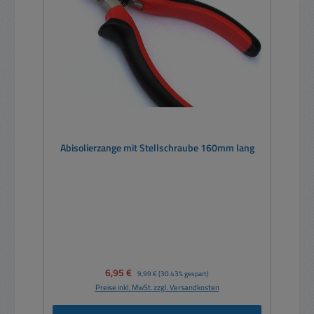
Abisolierzange mit Stellschraube 160mm lang
Verkaufspreis:
6,95 €
Regulärer Preis:
9,99 €
(30.43% gespart)
Preise inkl. MwSt. zzgl. Versandkosten