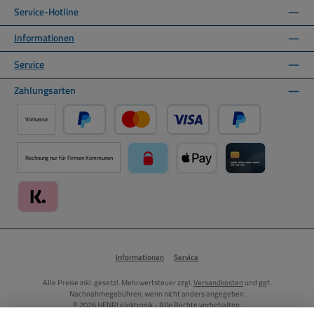
Service-Hotline
Informationen
Service
Zahlungsarten
Vorkasse
PayPal
Kredit- oder Debitkarte über PayPal
Später Bezahlen ü
Rechnung nur für Firmen Kommunen
paysafecard über Mollie Zahlungssystem
Apple Pay über Mollie Zahlu
Kreditkarte über
Klarna über Mollie Zahlungssystem
Informationen
Service
Alle Preise inkl. gesetzl. Mehrwertsteuer zzgl.
Versandkosten
und ggf.
Nachnahmegebühren, wenn nicht anders angegeben.
© 2026 HENRI elektronik - Alle Rechte vorbehalten.