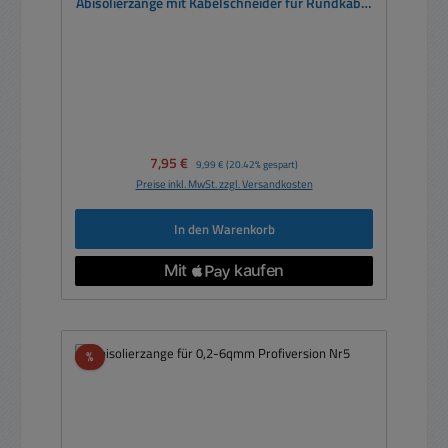
Abisolierzange mit Kabelschneider für Rundkabel
und Flachkabel
Verkaufspreis:
7,95 €
Regulärer Preis:
9,99 €
(20.42% gespart)
Preise inkl. MwSt. zzgl. Versandkosten
In den Warenkorb
Rabatt
%