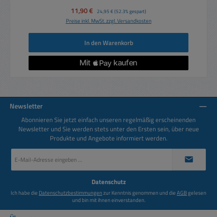
Verkaufspreis:
11,90 €
Regulärer Preis:
24,95 €
(52.3% gespart)
Preise inkl. MwSt. zzgl. Versandkosten
In den Warenkorb
Newsletter
Abonnieren Sie jetzt einfach unseren regelmäßig erscheinenden
Newsletter und Sie werden stets unter den Ersten sein, über neue
Produkte und Angebote informiert werden.
E-
Mail-
Adresse
*
Datenschutz
Ich habe die
Datenschutzbestimmungen
zur Kenntnis genommen und die
AGB
gelesen
und bin mit ihnen einverstanden.