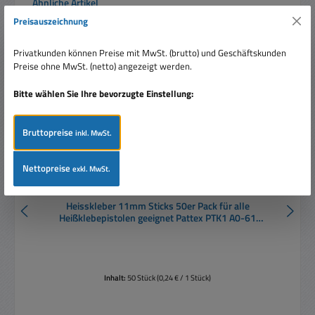
Produktgalerie überspringen
Ähnliche Artikel
Preisauszeichnung
Rabatt
%
Tipp
Privatkunden können Preise mit MwSt. (brutto) und Geschäftskunden
Preise ohne MwSt. (netto) angezeigt werden.
Bitte wählen Sie Ihre bevorzugte Einstellung:
Bruttopreise
inkl. MwSt.
Nettopreise
exkl. MwSt.
Heisskleber 11mm Sticks 50er Pack für alle
Heißklebepistolen geeignet Pattex PTK1 A0-61
HOTMELT
Inhalt:
50 Stück
(0,24 € / 1 Stück)