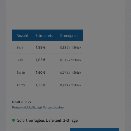
Anzahl
Stückpreis
Grundpreis
1,99 €
Bis
4
0,33 € / 1 Stück
1,85 €
Bis
9
0,31 € / 1 Stück
1,60 €
Bis
19
0,27 € / 1 Stück
1,35 €
Ab
20
0,23 € / 1 Stück
Inhalt:
6 Stück
Preise inkl. MwSt. zzgl. Versandkosten
Sofort verfügbar, Lieferzeit: 2-3 Tage
Produkt Anzahl: Gib den gewünschten Wert ein oder benutze die Schaltflächen um die 