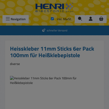
Zum Hauptinhalt springen
Navigation
inkl. MwSt.
schneller Versand
Heisskleber 11mm Sticks 6er Pack
100mm für Heißklebepistole
diverse
Bildergalerie überspringen