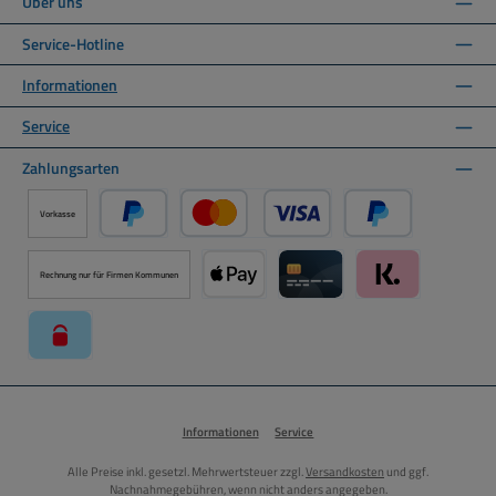
Über uns
Service-Hotline
Informationen
Service
Zahlungsarten
Vorkasse
PayPal
Kredit- oder Debitkarte über PayPal
Später Bezahlen ü
Rechnung nur für Firmen Kommunen
Apple Pay über Mollie Zahlungssystem
Kreditkarte über Mollie Zahl
Klarna über Moll
paysafecard über Mollie Zahlungssystem
Informationen
Service
Alle Preise inkl. gesetzl. Mehrwertsteuer zzgl.
Versandkosten
und ggf.
Nachnahmegebühren, wenn nicht anders angegeben.