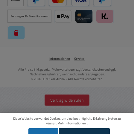
PayPal
Kredit- oder Debitkarte über PayPal
Später Bezahlen ü
Rechnung nur für Firmen Kommunen
Apple Pay über Mollie Zahlungssystem
Kreditkarte über Mollie Zahl
Klarna über Moll
paysafecard über Mollie Zahlungssystem
Informationen
Service
Alle Preise inkl. gesetzl. Mehrwertsteuer zzgl.
Versandkosten
und ggf.
Nachnahmegebühren, wenn nicht anders angegeben.
© 2026 HENRI elektronik - Alle Rechte vorbehalten.
Vertrag widerrufen
Diese Website verwendet Cookies, um eine bestmögliche Erfahrung bieten zu
können.
Mehr Informationen ...