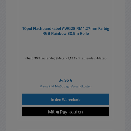
10pol Flachbandkabel AWG28 RM1,27mm Farbig
RGB Rainbow 30,5m Rolle
Inhalt:
30.5 Laufende(r) Meter
(1,15 € / 1 Laufende(r) Meter)
Regulärer Preis:
34,95 €
Preise inkl. MwSt. zzgl. Versandkosten
In den Warenkorb