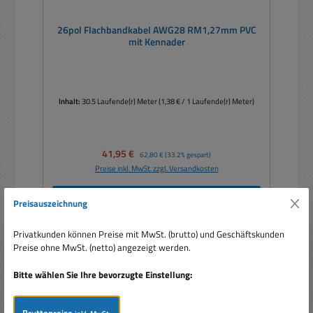
26pol Flachbandkabel AWG28 RM1,27mm PVC
mit Kennader
Inhalt:
30.5 Laufende(r) Meter
(1,38 € / 1 Laufende(r) Meter)
Verkaufspreis:
41,95 €
Regulärer Preis:
62,80 €
(33.2% gespart)
Preise inkl. MwSt. zzgl. Versandkosten
In den Warenkorb
Preisauszeichnung
Privatkunden können Preise mit MwSt. (brutto) und Geschäftskunden
Preise ohne MwSt. (netto) angezeigt werden.
Bitte wählen Sie Ihre bevorzugte Einstellung:
Rabatt
%