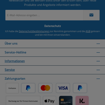
Newsletter und Sie werden stets unter den Ersten sein, über neue
Produkte und Angebote informiert werden.
E-
Mail-
Adresse
*
Datenschutz
Ich habe die
Datenschutzbestimmungen
zur Kenntnis genommen und die
AGB
gelesen
und bin mit ihnen einverstanden.
Über uns
Service-Hotline
Informationen
Service
Zahlungsarten
Vorkasse
PayPal
Kredit- oder Debitkarte über PayPal
Später Bezahlen ü
Rechnung nur für Firmen Kommunen