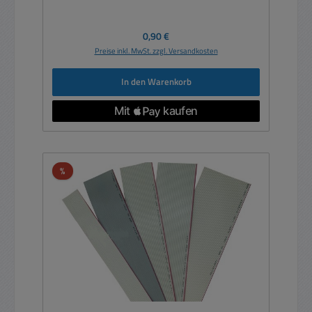
Regulärer Preis:
0,90 €
Preise inkl. MwSt. zzgl. Versandkosten
In den Warenkorb
Rabatt
%