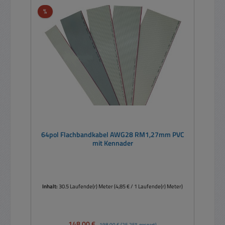
Rabatt
%
64pol Flachbandkabel AWG28 RM1,27mm PVC
mit Kennader
Inhalt:
30.5 Laufende(r) Meter
(4,85 € / 1 Laufende(r) Meter)
Verkaufspreis:
148,00 €
Regulärer Preis:
198,00 €
(25.25% gespart)