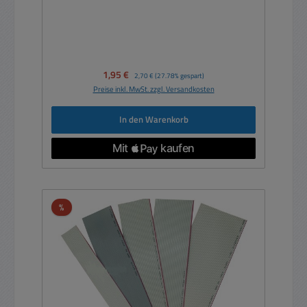
Verkaufspreis:
1,95 €
Regulärer Preis:
2,70 €
(27.78% gespart)
Preise inkl. MwSt. zzgl. Versandkosten
In den Warenkorb
Rabatt
%