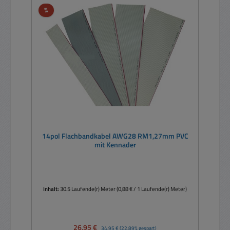
Rabatt
%
14pol Flachbandkabel AWG28 RM1,27mm PVC
mit Kennader
Inhalt:
30.5 Laufende(r) Meter
(0,88 € / 1 Laufende(r) Meter)
Verkaufspreis:
26,95 €
Regulärer Preis:
34,95 €
(22.89% gespart)