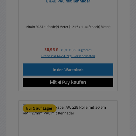
GRAU PVC mit Kennader
Inhalt:
30.5 Laufende(r) Meter
(1,21 € / 1 Laufende(r) Meter)
Verkaufspreis:
36,95 €
Regulärer Preis:
49,80 €
(25.8% gespart)
Preise inkl. MwSt. zzgl. Versandkosten
In den Warenkorb
Nur 5 auf Lager!