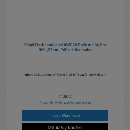
20pol Flachbandkabel AWG28 Rolle mit 30,5m
RM1,27mm PVC mit Kennader
Inhalt:
30.5 Laufende(r) Meter
(1,36 € / 1 Laufende(r) Meter)
Regulärer Preis:
41,50 €
Preise inkl. MwSt. zzgl. Versandkosten
In den Warenkorb