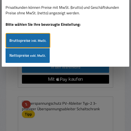
Verteilereinbau
Privatkunden können Preise mit MwSt. (brutto) und Geschäftskunden
Preise ohne MwSt. (netto) angezeigt werden.
Bitte wählen Sie Ihre bevorzugte Einstellung:
Bruttopreise
inkl. MwSt.
Verkaufspreis:
52,95 €
Regulärer Preis:
96,89 €
(45.35% gespart)
Preise inkl. MwSt. zzgl. Versandkosten
Nettopreise
exkl. MwSt.
In den Warenkorb
Rabatt
%
Tipp