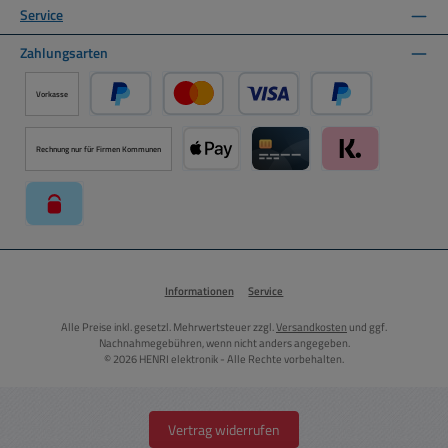
Service
Zahlungsarten
Vorkasse
PayPal
Kredit- oder Debitkarte über PayPal
Später Bezahlen ü
Rechnung nur für Firmen Kommunen
Apple Pay über Mollie Zahlungssystem
Kreditkarte über Mollie Zahl
Klarna über Moll
paysafecard über Mollie Zahlungssystem
Informationen
Service
Alle Preise inkl. gesetzl. Mehrwertsteuer zzgl.
Versandkosten
und ggf.
Nachnahmegebühren, wenn nicht anders angegeben.
© 2026 HENRI elektronik - Alle Rechte vorbehalten.
Vertrag widerrufen