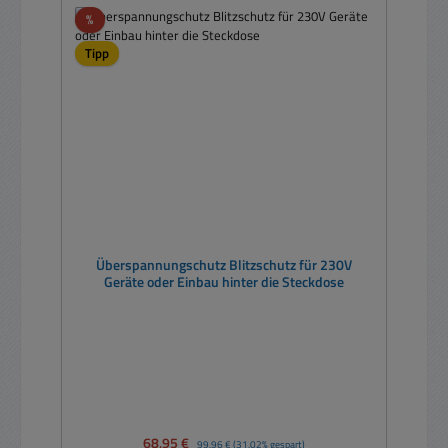
Rabatt
%
Tipp
Überspannungschutz Blitzschutz für 230V
Geräte oder Einbau hinter die Steckdose
Verkaufspreis:
68,95 €
Regulärer Preis:
99,96 €
(31.02% gespart)