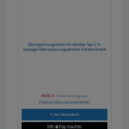
Überspannungschutz PV-Ableiter Typ-2 3-
phasiger Überspannungsableiter Schaltschrank
Verkaufspreis:
69,95 €
Regulärer Preis:
99,96 €
(30.02% gespart)
Preise inkl. MwSt. zzgl. Versandkosten
In den Warenkorb