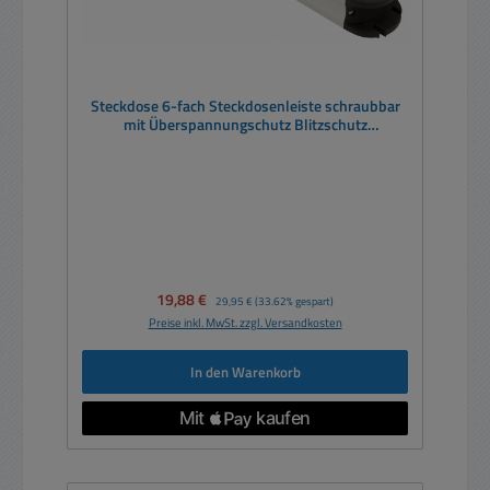
Steckdose 6-fach Steckdosenleiste schraubbar
mit Überspannungschutz Blitzschutz
Netzschalter Aluminium
Verkaufspreis:
19,88 €
Regulärer Preis:
29,95 €
(33.62% gespart)
Preise inkl. MwSt. zzgl. Versandkosten
In den Warenkorb