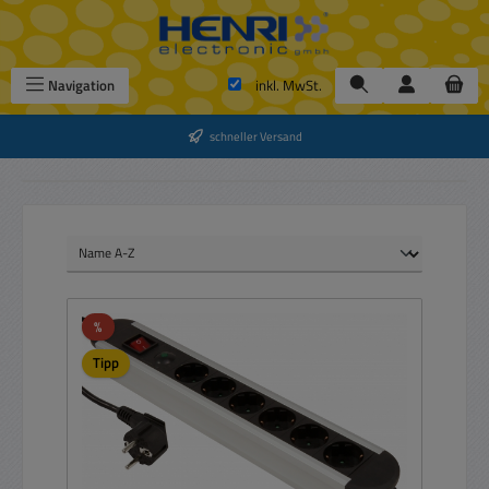
Zum Hauptinhalt springen
Navigation
inkl. MwSt.
schneller Versand
Rabatt
%
Tipp