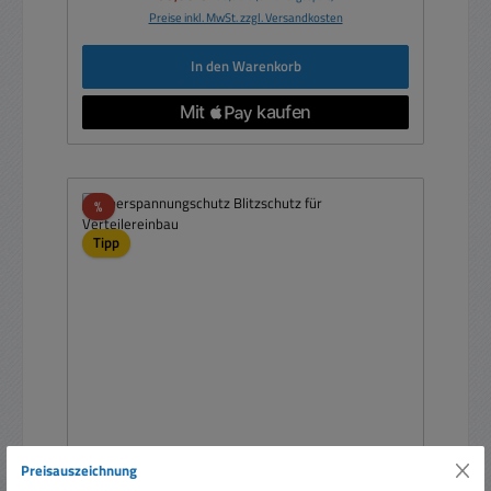
Preise inkl. MwSt. zzgl. Versandkosten
In den Warenkorb
Rabatt
%
Tipp
Preisauszeichnung
Überspannungschutz Blitzschutz für