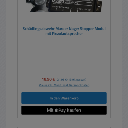
Schädlingsabwehr Marder Nager Stopper Modul
mit Piezolautsprecher
Verkaufspreis:
18,90 €
Regulärer Preis:
21,95 €
(13.9% gespart)
Preise inkl. MwSt. zzgl. Versandkosten
In den Warenkorb