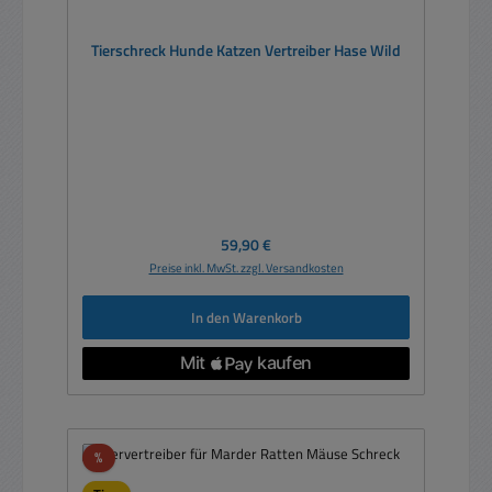
Tierschreck Hunde Katzen Vertreiber Hase Wild
Regulärer Preis:
59,90 €
Preise inkl. MwSt. zzgl. Versandkosten
In den Warenkorb
Rabatt
%