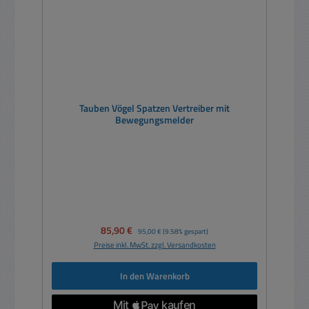
Tauben Vögel Spatzen Vertreiber mit
Bewegungsmelder
Verkaufspreis:
85,90 €
Regulärer Preis:
95,00 €
(9.58% gespart)
Preise inkl. MwSt. zzgl. Versandkosten
In den Warenkorb