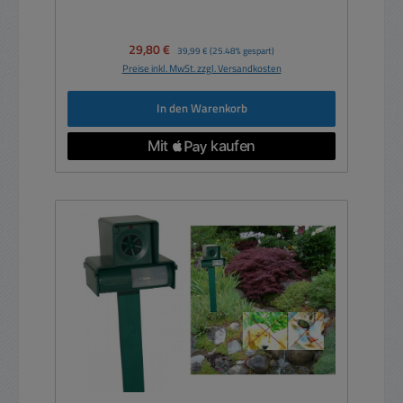
Verkaufspreis:
29,80 €
Regulärer Preis:
39,99 €
(25.48% gespart)
Preise inkl. MwSt. zzgl. Versandkosten
In den Warenkorb