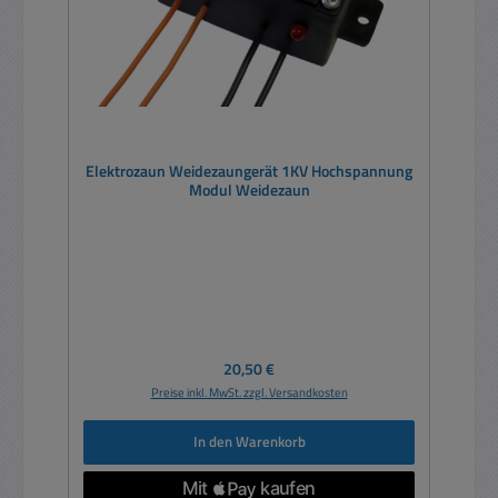
Elektrozaun Weidezaungerät 1KV Hochspannung
Modul Weidezaun
Regulärer Preis:
20,50 €
Preise inkl. MwSt. zzgl. Versandkosten
In den Warenkorb