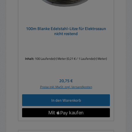
100m Blanke Edelstahl-Litze für Elektrozaun
nicht rostend
Inhalt:
100 Laufende(r) Meter
(0,21 € / 1 Laufende(r) Meter)
Regulärer Preis:
20,75 €
Preise inkl. MwSt. zzgl. Versandkosten
In den Warenkorb