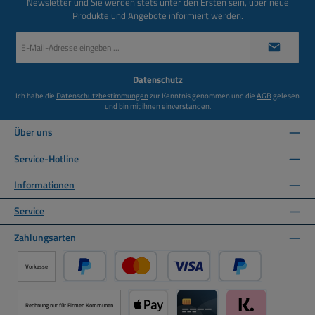
Newsletter und Sie werden stets unter den Ersten sein, über neue
Produkte und Angebote informiert werden.
E-
Mail-
Adresse
*
Datenschutz
Ich habe die
Datenschutzbestimmungen
zur Kenntnis genommen und die
AGB
gelesen
und bin mit ihnen einverstanden.
Über uns
Service-Hotline
Informationen
Service
Zahlungsarten
Vorkasse
PayPal
Kredit- oder Debitkarte über PayPal
Später Bezahlen ü
Rechnung nur für Firmen Kommunen