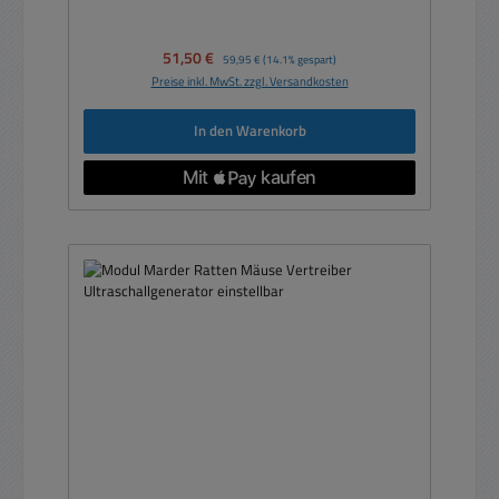
Verkaufspreis:
51,50 €
Regulärer Preis:
59,95 €
(14.1% gespart)
Preise inkl. MwSt. zzgl. Versandkosten
In den Warenkorb