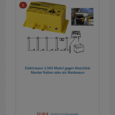
Rabatt
%
Elektrozaun 2,5KV Modul gegen Waschbär
Marder Ratten oder als Weidezaun
Verkaufspreis:
52,00 €
Regulärer Preis:
59,95 €
(13.26% gespart)