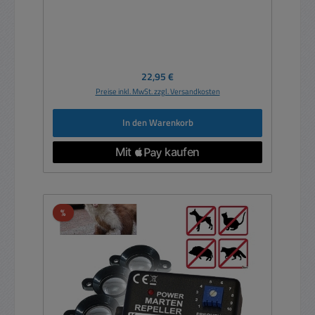
Regulärer Preis:
22,95 €
Preise inkl. MwSt. zzgl. Versandkosten
In den Warenkorb
Rabatt
%