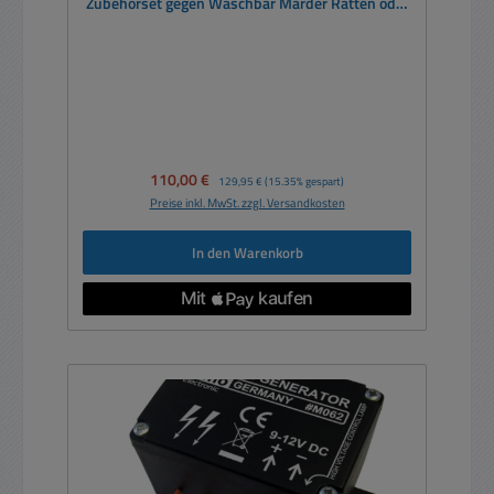
Zubehörset gegen Waschbär Marder Ratten oder
als Weidezaun
Verkaufspreis:
110,00 €
Regulärer Preis:
129,95 €
(15.35% gespart)
Preise inkl. MwSt. zzgl. Versandkosten
In den Warenkorb