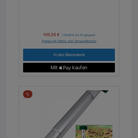
Verkaufspreis:
105,55 €
Regulärer Preis:
139,80 €
(24.5% gespart)
Preise inkl. MwSt. zzgl. Versandkosten
In den Warenkorb
Rabatt
%