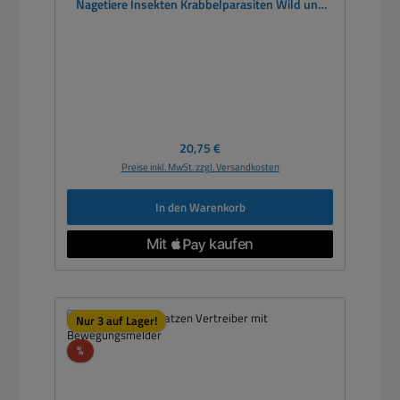
Nagetiere Insekten Krabbelparasiten Wild und
Vögel
Regulärer Preis:
20,75 €
Preise inkl. MwSt. zzgl. Versandkosten
In den Warenkorb
Nur 3 auf Lager!
Rabatt
%