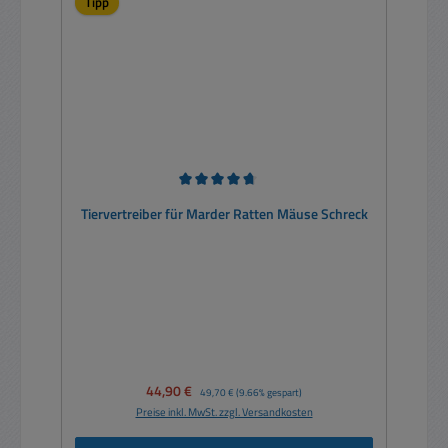
Tipp
Durchschnittliche Bewertung von 4.75 von 5 Sternen
Tiervertreiber für Marder Ratten Mäuse Schreck
Verkaufspreis:
44,90 €
Regulärer Preis:
49,70 €
(9.66% gespart)
Preise inkl. MwSt. zzgl. Versandkosten