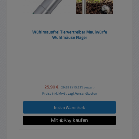
Wühlmausfrei Tiervertreiber Maulwürfe
Wühlmäuse Nager
Verkaufspreis:
25,90 €
Regulärer Preis:
29,95 €
(13.52% gespart)
Preise inkl. MwSt. zzgl. Versandkosten
In den Warenkorb