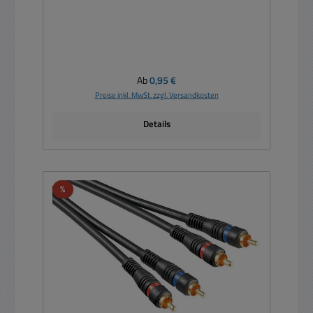
Regulärer Preis:
Ab
0,95 €
Preise inkl. MwSt. zzgl. Versandkosten
Details
Rabatt
%