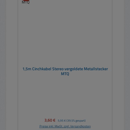
1,5m Cinchkabel Stereo vergoldete Metallstecker
MTQ
Verkaufspreis:
3,60 €
Regulärer Preis:
5,95 €
(39.5% gespart)
Preise inkl. MwSt. zzgl. Versandkosten