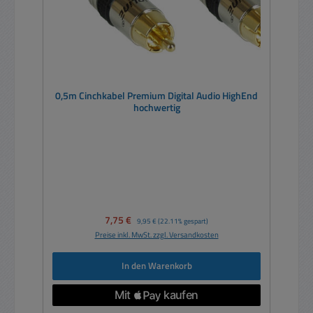
0,5m Cinchkabel Premium Digital Audio HighEnd
hochwertig
Verkaufspreis:
7,75 €
Regulärer Preis:
9,95 €
(22.11% gespart)
Preise inkl. MwSt. zzgl. Versandkosten
In den Warenkorb