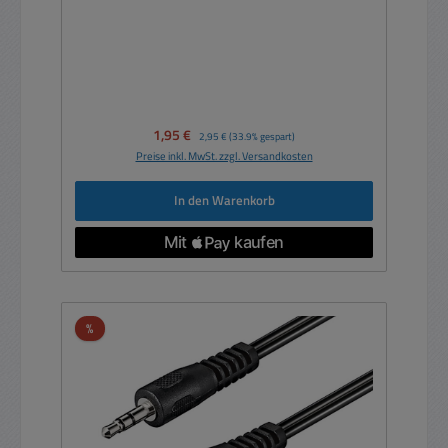
Verkaufspreis:
1,95 €
Regulärer Preis:
2,95 €
(33.9% gespart)
Preise inkl. MwSt. zzgl. Versandkosten
In den Warenkorb
Rabatt
%