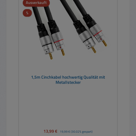
Ausverkauft
Rabatt
%
1,5m Cinchkabel hochwertig Qualität mit
Metallstecker
Verkaufspreis:
13,99 €
Regulärer Preis:
19,99 €
(30.02% gespart)