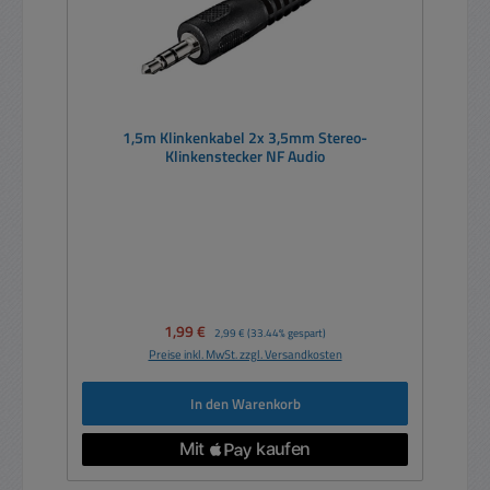
1,5m Klinkenkabel 2x 3,5mm Stereo-
Klinkenstecker NF Audio
Verkaufspreis:
1,99 €
Regulärer Preis:
2,99 €
(33.44% gespart)
Preise inkl. MwSt. zzgl. Versandkosten
In den Warenkorb