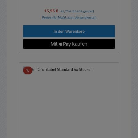
Verkaufspreis:
15,95 €
Regulärer Preis:
24,70 €
(35.43% gespart)
Preise inkl. MwSt. zzgl. Versandkosten
In den Warenkorb
Rabatt
%