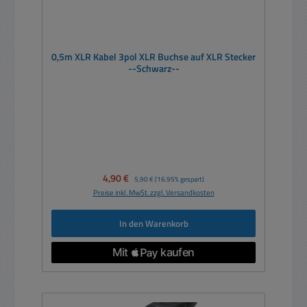
0,5m XLR Kabel 3pol XLR Buchse auf XLR Stecker
--Schwarz--
Verkaufspreis:
4,90 €
Regulärer Preis:
5,90 €
(16.95% gespart)
Preise inkl. MwSt. zzgl. Versandkosten
In den Warenkorb