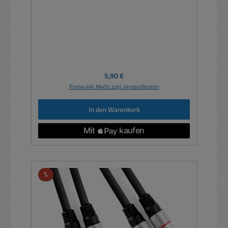
Regulärer Preis:
5,90 €
Preise inkl. MwSt. zzgl. Versandkosten
In den Warenkorb
Rabatt
%