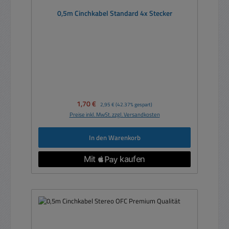
0,5m Cinchkabel Standard 4x Stecker
Verkaufspreis:
1,70 €
Regulärer Preis:
2,95 €
(42.37% gespart)
Preise inkl. MwSt. zzgl. Versandkosten
In den Warenkorb