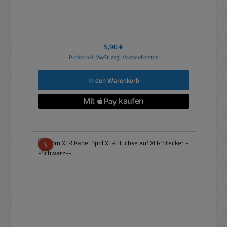
Regulärer Preis:
5,90 €
Preise inkl. MwSt. zzgl. Versandkosten
In den Warenkorb
Rabatt
%