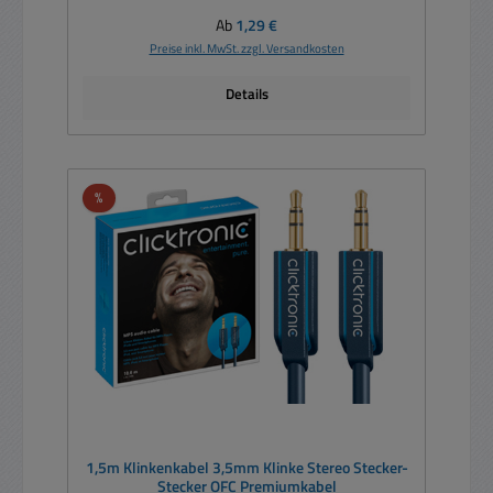
Regulärer Preis:
Ab
1,29 €
Preise inkl. MwSt. zzgl. Versandkosten
Details
Rabatt
%
1,5m Klinkenkabel 3,5mm Klinke Stereo Stecker-
Stecker OFC Premiumkabel