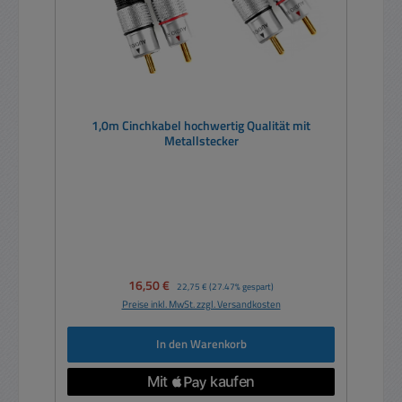
1,0m Cinchkabel hochwertig Qualität mit
Metallstecker
Verkaufspreis:
16,50 €
Regulärer Preis:
22,75 €
(27.47% gespart)
Preise inkl. MwSt. zzgl. Versandkosten
In den Warenkorb