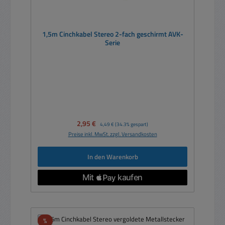
1,5m Cinchkabel Stereo 2-fach geschirmt AVK-
Serie
Verkaufspreis:
2,95 €
Regulärer Preis:
4,49 €
(34.3% gespart)
Preise inkl. MwSt. zzgl. Versandkosten
In den Warenkorb
Rabatt
%