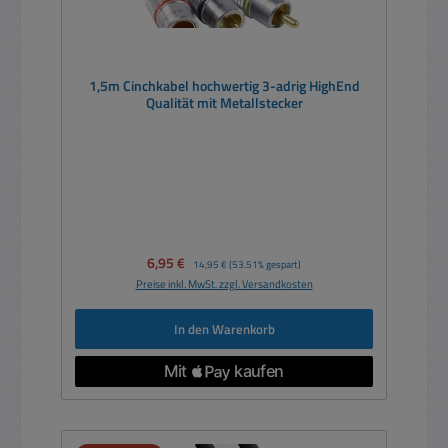
1,5m Cinchkabel hochwertig 3-adrig HighEnd
Qualität mit Metallstecker
Verkaufspreis:
6,95 €
Regulärer Preis:
14,95 €
(53.51% gespart)
Preise inkl. MwSt. zzgl. Versandkosten
In den Warenkorb