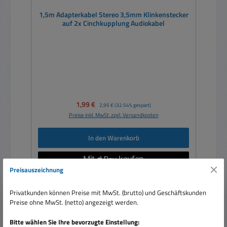
1,5m Adapterkabel Stereo 3,5mm Klinkenstecker
auf 2x Cinchkupplung Audiokabel
Verkaufspreis:
1,99 €
Regulärer Preis:
2,95 €
(32.54% gespart)
Preise inkl. MwSt. zzgl. Versandkosten
In den Warenkorb
Preisauszeichnung
Privatkunden können Preise mit MwSt. (brutto) und Geschäftskunden
Rabatt
Preise ohne MwSt. (netto) angezeigt werden.
%
Bitte wählen Sie Ihre bevorzugte Einstellung: