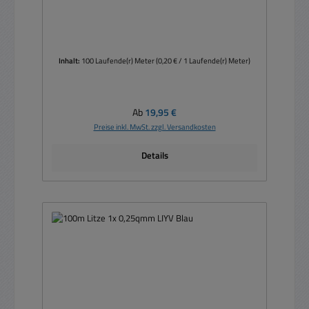
Inhalt:
100 Laufende(r) Meter
(0,20 € / 1 Laufende(r) Meter)
Regulärer Preis:
Ab
19,95 €
Preise inkl. MwSt. zzgl. Versandkosten
Details