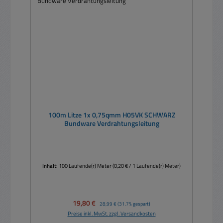
100m Litze 1x 0,75qmm H05VK SCHWARZ
Bundware Verdrahtungsleitung
Inhalt:
100 Laufende(r) Meter
(0,20 € / 1 Laufende(r) Meter)
Verkaufspreis:
19,80 €
Regulärer Preis:
28,99 €
(31.7% gespart)
Preise inkl. MwSt. zzgl. Versandkosten