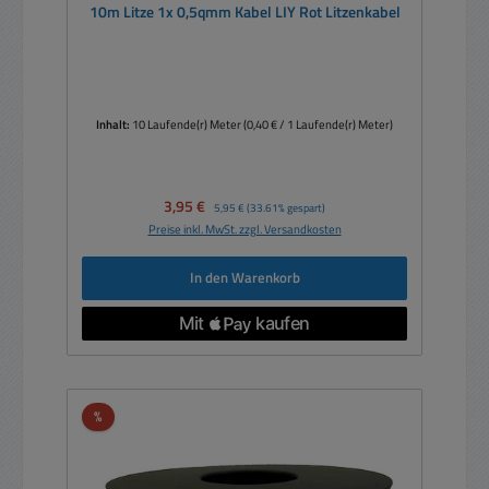
10m Litze 1x 0,5qmm Kabel LIY Rot Litzenkabel
Inhalt:
10 Laufende(r) Meter
(0,40 € / 1 Laufende(r) Meter)
Verkaufspreis:
3,95 €
Regulärer Preis:
5,95 €
(33.61% gespart)
Preise inkl. MwSt. zzgl. Versandkosten
In den Warenkorb
Rabatt
%