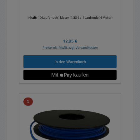
Inhalt:
10 Laufende(r) Meter
(1,30 € / 1 Laufende(r) Meter)
Regulärer Preis:
12,95 €
Preise inkl. MwSt. zzgl. Versandkosten
In den Warenkorb
Rabatt
%