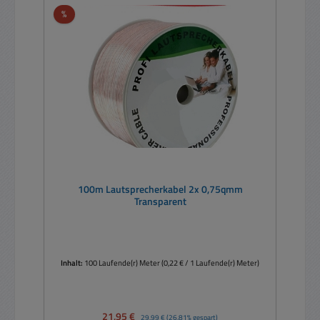
Rabatt
%
100m Lautsprecherkabel 2x 0,75qmm
Transparent
Inhalt:
100 Laufende(r) Meter
(0,22 € / 1 Laufende(r) Meter)
Verkaufspreis:
21,95 €
Regulärer Preis:
29,99 €
(26.81% gespart)