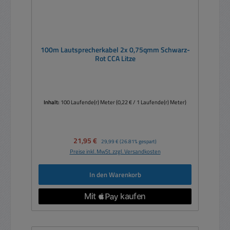
100m Lautsprecherkabel 2x 0,75qmm Schwarz-
Rot CCA Litze
Inhalt:
100 Laufende(r) Meter
(0,22 € / 1 Laufende(r) Meter)
Verkaufspreis:
21,95 €
Regulärer Preis:
29,99 €
(26.81% gespart)
Preise inkl. MwSt. zzgl. Versandkosten
In den Warenkorb