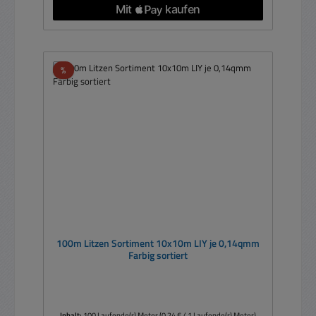
Rabatt
%
100m Litzen Sortiment 10x10m LIY je 0,14qmm
Farbig sortiert
Inhalt:
100 Laufende(r) Meter
(0,24 € / 1 Laufende(r) Meter)