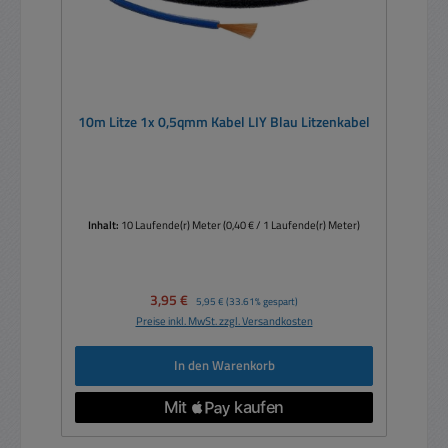
10m Litze 1x 0,5qmm Kabel LIY Blau Litzenkabel
Inhalt:
10 Laufende(r) Meter
(0,40 € / 1 Laufende(r) Meter)
Verkaufspreis:
3,95 €
Regulärer Preis:
5,95 €
(33.61% gespart)
Preise inkl. MwSt. zzgl. Versandkosten
In den Warenkorb