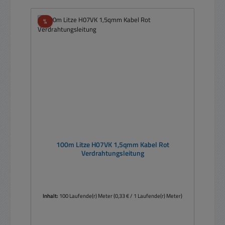
Rabatt
%
100m Litze H07VK 1,5qmm Kabel Rot
Verdrahtungsleitung
Inhalt:
100 Laufende(r) Meter
(0,33 € / 1 Laufende(r) Meter)