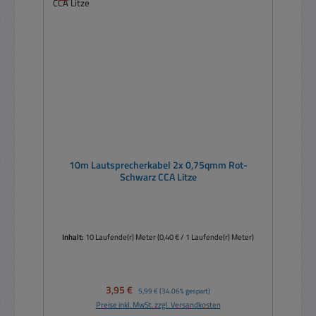
10m Lautsprecherkabel 2x 0,75qmm Rot-
Schwarz CCA Litze
Inhalt:
10 Laufende(r) Meter
(0,40 € / 1 Laufende(r) Meter)
Verkaufspreis:
3,95 €
Regulärer Preis:
5,99 €
(34.06% gespart)
Preise inkl. MwSt. zzgl. Versandkosten