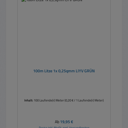
100m Litze 1x 0,25qmm LIYV GRÜN
Inhalt:
100 Laufende(r) Meter
(0,20 € / 1 Laufende(r) Meter)
Regulärer Preis:
Ab
19,95 €
Preise inkl. MwSt. zzgl. Versandkosten