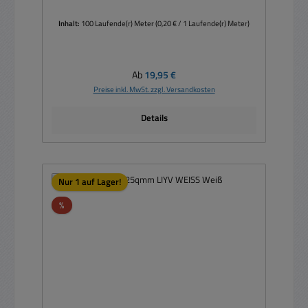
Inhalt:
100 Laufende(r) Meter
(0,20 € / 1 Laufende(r) Meter)
Regulärer Preis:
Ab
19,95 €
Preise inkl. MwSt. zzgl. Versandkosten
Details
Nur 1 auf Lager!
Rabatt
%