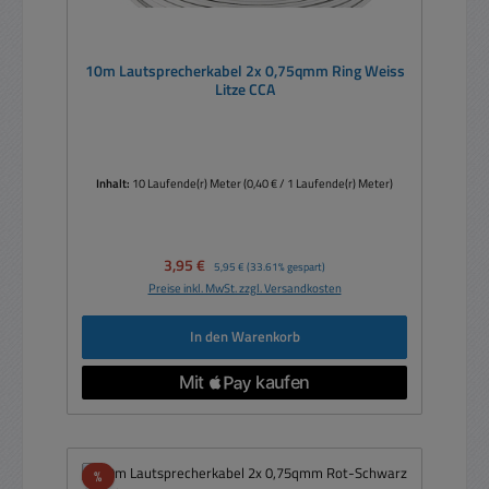
10m Lautsprecherkabel 2x 0,75qmm Ring Weiss
Litze CCA
Inhalt:
10 Laufende(r) Meter
(0,40 € / 1 Laufende(r) Meter)
Verkaufspreis:
3,95 €
Regulärer Preis:
5,95 €
(33.61% gespart)
Preise inkl. MwSt. zzgl. Versandkosten
In den Warenkorb
Rabatt
%