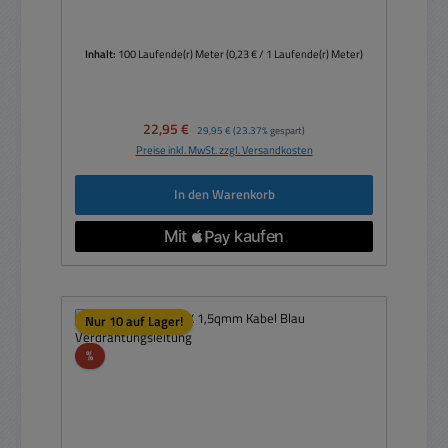
Inhalt:
100 Laufende(r) Meter
(0,23 € / 1 Laufende(r) Meter)
Verkaufspreis:
22,95 €
Regulärer Preis:
29,95 €
(23.37% gespart)
Preise inkl. MwSt. zzgl. Versandkosten
In den Warenkorb
Nur 10 auf Lager!
Rabatt
%