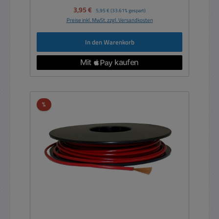
Verkaufspreis:
3,95 €
Regulärer Preis:
5,95 €
(33.61% gespart)
Preise inkl. MwSt. zzgl. Versandkosten
In den Warenkorb
Rabatt
%