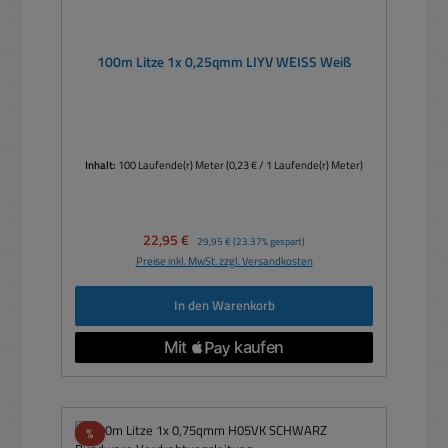
100m Litze 1x 0,25qmm LIYV WEISS Weiß
Inhalt:
100 Laufende(r) Meter
(0,23 € / 1 Laufende(r) Meter)
Verkaufspreis:
22,95 €
Regulärer Preis:
29,95 €
(23.37% gespart)
Preise inkl. MwSt. zzgl. Versandkosten
In den Warenkorb
Rabatt
%