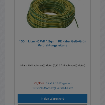
100m Litze H07VK 1,5qmm PE Kabel Gelb-Grün
Verdrahtungsleitung
Inhalt:
100 Laufende(r) Meter
(0,30 € / 1 Laufende(r) Meter)
Verkaufspreis:
29,95 €
Regulärer Preis:
39,95 €
(25.03% gespart)
Preise inkl. MwSt. zzgl. Versandkosten
In den Warenkorb