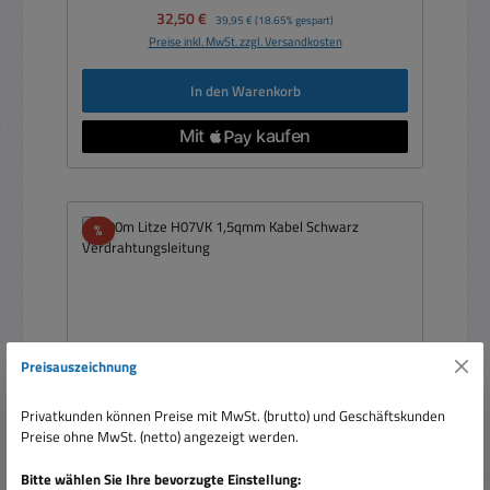
Verkaufspreis:
32,50 €
Regulärer Preis:
39,95 €
(18.65% gespart)
Preise inkl. MwSt. zzgl. Versandkosten
In den Warenkorb
Rabatt
%
Preisauszeichnung
Privatkunden können Preise mit MwSt. (brutto) und Geschäftskunden
Preise ohne MwSt. (netto) angezeigt werden.
Bitte wählen Sie Ihre bevorzugte Einstellung: