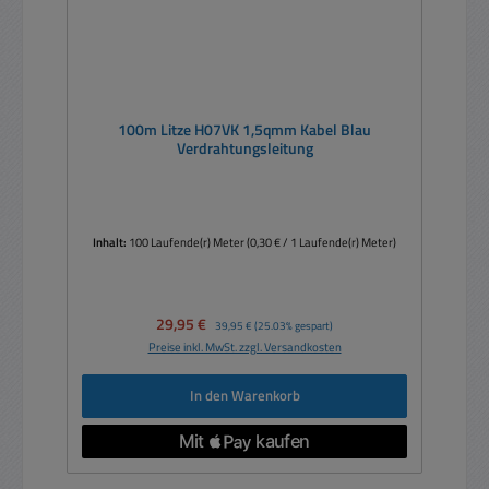
100m Litze H07VK 1,5qmm Kabel Blau
Verdrahtungsleitung
Inhalt:
100 Laufende(r) Meter
(0,30 € / 1 Laufende(r) Meter)
Verkaufspreis:
29,95 €
Regulärer Preis:
39,95 €
(25.03% gespart)
Preise inkl. MwSt. zzgl. Versandkosten
In den Warenkorb