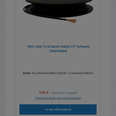
10m Litze 1x 0,5qmm Kabel LIY Schwarz
Litzenkabel
Inhalt:
10 Laufende(r) Meter
(0,40 € / 1 Laufende(r) Meter)
Verkaufspreis:
3,95 €
Regulärer Preis:
5,95 €
(33.61% gespart)
Preise inkl. MwSt. zzgl. Versandkosten
In den Warenkorb