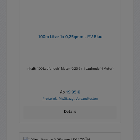
100m Litze 1x 0,25qmm LIYV Blau
Inhalt:
100 Laufende(r) Meter
(0,20 € / 1 Laufende(r) Meter)
Regulärer Preis:
Ab
19,95 €
Preise inkl. MwSt. zzgl. Versandkosten
Details