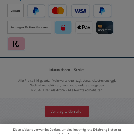
Vorkasse
PayPal
Kredit- oder Debitkarte über PayPal
Später Bezahlen ü
Rechnung nur für Firmen Kommunen
paysafecard über Mollie Zahlungssystem
Apple Pay über Mollie Zahlu
Kreditkarte über
Klarna über Mollie Zahlungssystem
Informationen
Service
Alle Preise inkl. gesetzl. Mehrwertsteuer zzgl.
Versandkosten
und ggf.
Nachnahmegebühren, wenn nicht anders angegeben.
© 2026 HENRI elektronik - Alle Rechte vorbehalten.
Vertrag widerrufen
Diese Website verwendet Cookies, um eine bestmögliche Erfahrung bieten zu