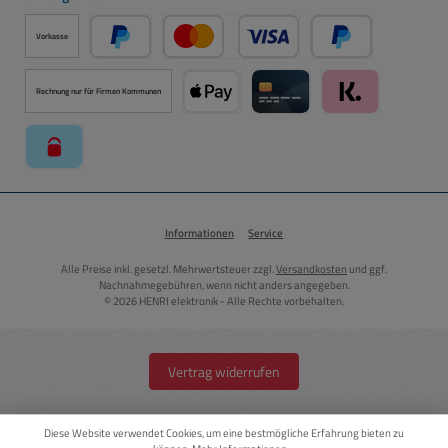
Vorkasse
PayPal
Kredit- oder Debitkarte über PayPal
Später Bezahlen ü
Rechnung nur für Firmen Kommunen
Apple Pay über Mollie Zahlungssystem
Kreditkarte über Mollie Zahl
Klarna über Moll
paysafecard über Mollie Zahlungssystem
Informationen
Service
Alle Preise inkl. gesetzl. Mehrwertsteuer zzgl.
Versandkosten
und ggf.
Nachnahmegebühren, wenn nicht anders angegeben.
© 2026 HENRI elektronik - Alle Rechte vorbehalten.
Vertrag widerrufen
Diese Website verwendet Cookies, um eine bestmögliche Erfahrung bieten zu