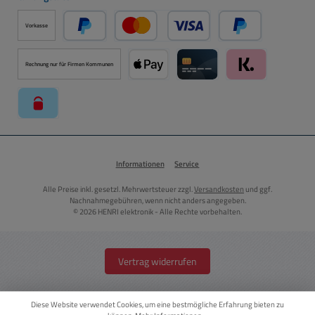
Vorkasse
PayPal
Kredit- oder Debitkarte über PayPal
Später Bezahlen ü
Rechnung nur für Firmen Kommunen
Apple Pay über Mollie Zahlungssystem
Kreditkarte über Mollie Zahl
Klarna über Moll
paysafecard über Mollie Zahlungssystem
Informationen
Service
Alle Preise inkl. gesetzl. Mehrwertsteuer zzgl.
Versandkosten
und ggf.
Nachnahmegebühren, wenn nicht anders angegeben.
© 2026 HENRI elektronik - Alle Rechte vorbehalten.
Vertrag widerrufen
Diese Website verwendet Cookies, um eine bestmögliche Erfahrung bieten zu