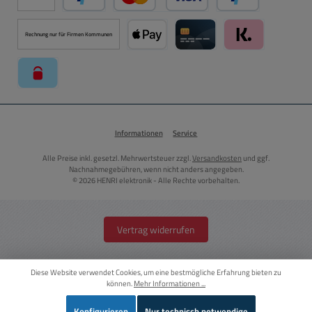
PayPal
Kredit- oder Debitkarte über PayPal
Später Bezahlen ü
Rechnung nur für Firmen Kommunen
Apple Pay über Mollie Zahlungssystem
Kreditkarte über Mollie Zahl
Klarna über Moll
paysafecard über Mollie Zahlungssystem
Informationen
Service
Alle Preise inkl. gesetzl. Mehrwertsteuer zzgl.
Versandkosten
und ggf.
Nachnahmegebühren, wenn nicht anders angegeben.
© 2026 HENRI elektronik - Alle Rechte vorbehalten.
Vertrag widerrufen
Diese Website verwendet Cookies, um eine bestmögliche Erfahrung bieten zu
können.
Mehr Informationen ...
Konfigurieren
Nur technisch notwendige