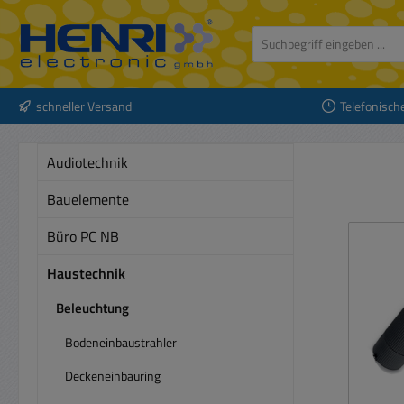
 Hauptinhalt springen
Zur Suche springen
Zur Hauptnavigation springen
schneller Versand
Telefonisch
Audiotechnik
Bauelemente
Büro PC NB
Haustechnik
Beleuchtung
Bodeneinbaustrahler
Deckeneinbauring