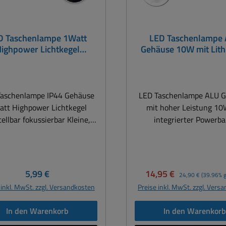
D Taschenlampe 1Watt
LED Taschenlampe
ighpower Lichtkegel
Gehäuse 10W mit Lit
tellbar fokussierbar IP44
Powerbank USB I
Gehäuse
Taschenlampe IP44 Gehäuse
LED Taschenlampe ALU 
tt Highpower Lichtkegel
mit hoher Leistung 10
tellbar fokussierbar Kleine,
integrierter Powerba
tische Lampe – bequem zu
Lithiumakku, USB-Ladef
n und immer zur Hand ! Die
IP44 LED Akku Taschen
l Taschenlampe L70 ist eine
Ideal für Wandern, Out
ke, kleine Taschenlampe mit
Gartenhaus, Angeln, Freiz
Regulärer Preis:
Verkaufspreis:
Regulärer Preis:
5,99 €
14,95 €
24,90 €
(39.96% g
leistungsstarker 1W
im KFZ als Lampe Mit USB
 inkl. MwSt. zzgl. Versandkosten
Preise inkl. MwSt. zzgl. Vers
LED. Ausgestattet mit
Powerbank mit 180
iertem, rutschfestem Griff
Kapazität zum auflade
In den Warenkorb
In den Warenkor
rageschlaufe. Die handliche
Handys ALU Zoom Tasch