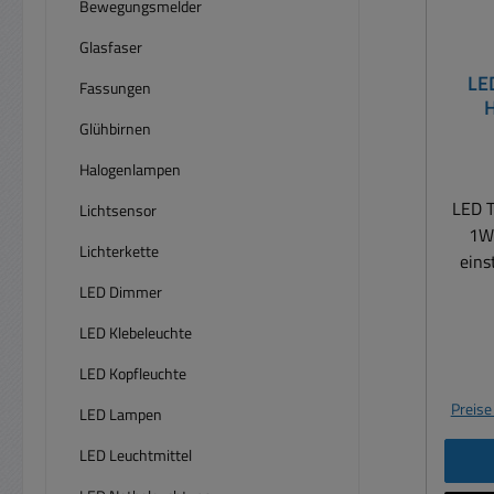
Bewegungsmelder
Glasfaser
LE
Fassungen
H
Glühbirnen
eins
Halogenlampen
LED 
Lichtsensor
1Wa
Lichterkette
eins
prak
LED Dimmer
trage
LED Klebeleuchte
XCel
schic
LED Kopfleuchte
Preise
LED Lampen
gumm
LED Leuchtmittel
und T