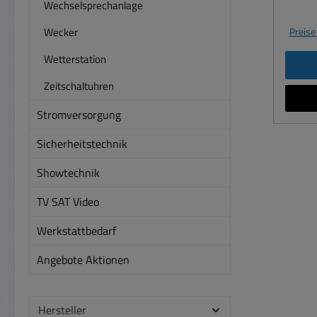
hoher
Wechselsprechanlage
Beleu
Wecker
Preise
erfre
wie
Wetterstation
R
Zeitschaltuhren
Flaschenöffn
Stromversorgung
Größ
dem g
Sicherheitstechnik
g (i
Showtechnik
Aufhä
am 
TV SAT Video
Dieses
Werkstattbedarf
bee
Angebote Aktionen
Lich
läss
sc
Hersteller
aufl