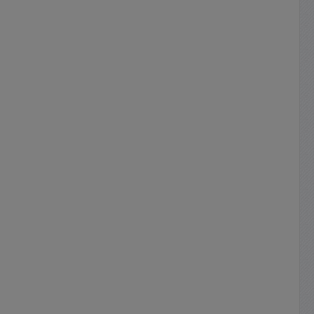
len oder
ax. 140
ihrem
dauer >
en: DM:
mperatur
: 170 gr
ight:
is zu 4
um-Akku
tlicht-
f Micro-
uchtdauer
den
cht im
 3,7 V /
 nur der
d IPX2
chen
: ca. 3
den !
ge über
scher,
debuchse
um-Ionen
 Versand