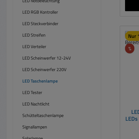
LED Notbeleuchtung
Ta
Be
LED RGB Kontroller
zuverl
LED Steckverbinder
Mit i
sie pr
LED Streifen
Nur 1
sogar
immer
LED Verteiler
Rab
%
zur H
LED Scheinwerfer 12-24V
nach
oder 
LED Scheinwerfer 220V
Weg 
LED Taschenlampe
ihres
die 
LED Tester
LED Nachtlicht
Techn
LE
und g
Schütteltaschenlampe
LEDs 
auch i
Signallampen
weis
Solarlampe