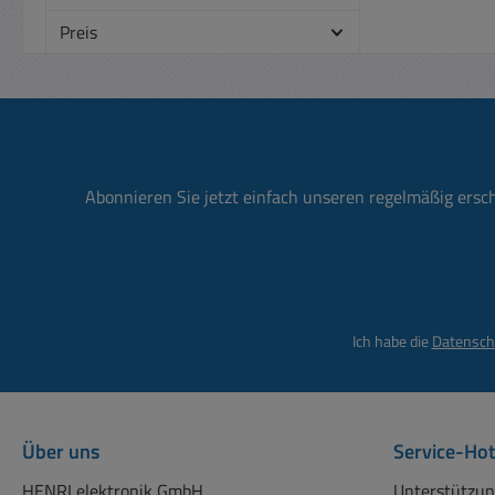
Preis
hinzu
Einsat
Li
500m
Akku, 
Arbei
Abonnieren Sie jetzt einfach unseren regelmäßig ersc
Freizeit
(ka
Bel
Drü
Ich habe die
Datensch
ni
niedri
3 Se
Boo
Über uns
Service-Hot
Boost
HENRI elektronik GmbH
Unterstützun
hoc