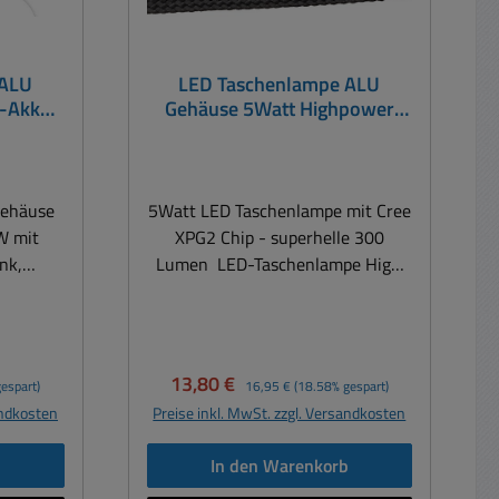
 ALU
LED Taschenlampe ALU
h-Akku
Gehäuse 5Watt Highpower
P44
High Bright 300
Gehäuse
5Watt LED Taschenlampe mit Cree
W mit
XPG2 Chip - superhelle 300
nk,
Lumen LED-Taschenlampe High
unktion
Bright 300 ideal für Freizeit, Sport,
lampe -
Camping, Angeln, Jagd und
door,
Pannenhilfe sehr helle Cree XPG2
eit oder
Hochleistungs-LED mit 5Watt
Verkaufspreis:
Regulärer Preis:
13,80 €
espart)
16,95 €
(18.58% gespart)
300 lm mit einer Leuchtweite von
andkosten
Preise inkl. MwSt. zzgl. Versandkosten
0mAh
bis zu 150m Outdoor tauglich
n von
Spritzwassergeschützt nach IPX4
b
In den Warenkorb
enlampe
3 Leuchtmodi: 100 % Licht, 20 %