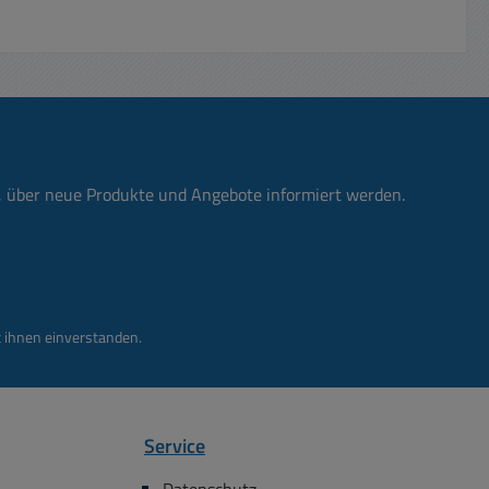
ial:
ung: 1 x
 rot =
: weiss
eit: 3 h
 g
 165mm
n, über neue Produkte und Angebote informiert werden.
3mm
r:
tenes
abel
gnet im
 ihnen einverstanden.
itung
Service