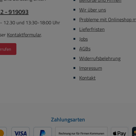
Behörde und Firmen
rig: 250 lm, warmweiße LED
Wir über uns
62 - 919093
h: 700 lm, warmweiße LED
Probleme mit Onlineshop 
g: 230 lm Laufzeit: bis zu 1,2
 - 12.30 und 13:30-18:00 Uhr
den Material: Aluminium +
Lieferfristen
ser
Kontaktformular
.
 Wasserdichtigkeit: IPX4
Jobs
kte Größe, hohe Helligkeit
AGBs
rrufen
ax. 1100 lm) robust und
ifunktional Magnet auf der
Widerrufsbelehrung
ckseite Hakenaufhänger
Impressum
Flaschenö ffner USB-C-
Kontakt
ebuchse 160° klappbarer
Standbügel ideal am
sselbund: nur 39 g inklusive
Gefahrgut UN3481 Lithium-
n Batterien in Ausrüstung,
ersand gem. SV188 ADR
Zahlungsarten
he Daten: Leuchtmittel:
 Gehäusematerial: Metall
Rechnung nur für Firmen Kommunen