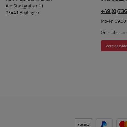
Am Stadtgraben 11
nied
+49 (0)73
73441 Bopfingen
hoc
niedri
Mo-Fr, 09:00
Stun
Oder über un
ABS
kompa
Vertrag wide
(m
mult
Rü
Lad
Schlü
Akku 
Ione
V
Technisc
LED
Vorkasse