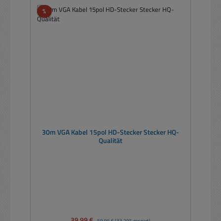
Rabatt
%
30m VGA Kabel 15pol HD-Stecker Stecker HQ-
Qualität
Verkaufspreis:
39,99 €
Regulärer Preis:
59,95 €
(33.29% gespart)