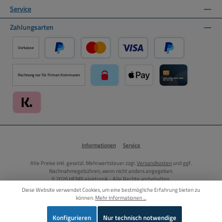
Service
Zahlungsarten
Vorkasse
PayPal
Kredit- oder Debitkarte über PayPal
Später Bezahlen ü
Rechnung nur für Firmen Kommunen
paysafecard über Mollie Zahlungssystem
Apple Pay über Mollie Zahlu
Kreditkarte über
Klarna über Mollie Zahlungssystem
Informationen
Service
Alle Preise inkl. gesetzl. Mehrwertsteuer zzgl.
Versandkosten
und ggf.
Nachnahmegebühren, wenn nicht anders angegeben.
© 2026 HENRI elektronik - Alle Rechte vorbehalten.
Diese Website verwendet Cookies, um eine bestmögliche Erfahrung bieten zu
können.
Mehr Informationen ...
Vertrag widerrufen
Konfigurieren
Nur technisch notwendige