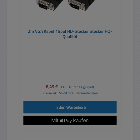
2m VGA Kabel 15pol HD-Stecker Stecker HQ-
Qualität
Verkaufspreis:
8,49 €
Regulärer Preis:
13,95 €
(39.14% gespart)
Preise inkl. MwSt. zzgl. Versandkosten
In den Warenkorb