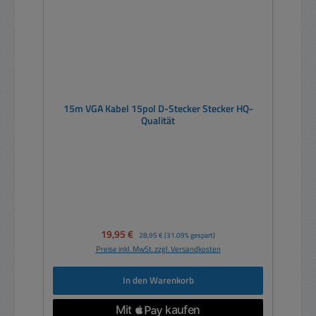
15m VGA Kabel 15pol D-Stecker Stecker HQ-
Qualität
Verkaufspreis:
19,95 €
Regulärer Preis:
28,95 €
(31.09% gespart)
Preise inkl. MwSt. zzgl. Versandkosten
In den Warenkorb