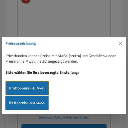
Preisauszeichnung
Privatkunden können Preise mit MwSt. (brutto) und Geschäftskunden
2m VGA Kabel 15-polig HD-Stecker Stecker auf
Preise ohne MwSt. (netto) angezeigt werden.
4x BNC-Stecker
Bitte wählen Sie Ihre bevorzugte Einstellung:
Bruttopreise
inkl. MwSt.
Nettopreise
exkl. MwSt.
Verkaufspreis:
14,75 €
Regulärer Preis:
28,99 €
(49.12% gespart)
Preise inkl. MwSt. zzgl. Versandkosten