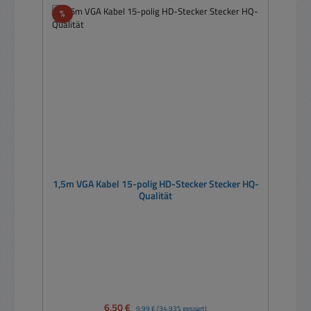
Rabatt
%
1,5m VGA Kabel 15-polig HD-Stecker Stecker HQ-
Qualität
Verkaufspreis:
6,50 €
Regulärer Preis:
9,99 €
(34.93% gespart)