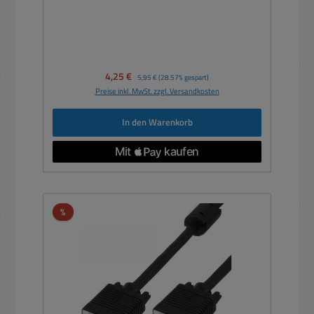
Verkaufspreis:
4,25 €
Regulärer Preis:
5,95 €
(28.57% gespart)
Preise inkl. MwSt. zzgl. Versandkosten
In den Warenkorb
Rabatt
%