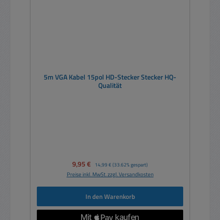
5m VGA Kabel 15pol HD-Stecker Stecker HQ-
Qualität
Verkaufspreis:
9,95 €
Regulärer Preis:
14,99 €
(33.62% gespart)
Preise inkl. MwSt. zzgl. Versandkosten
In den Warenkorb