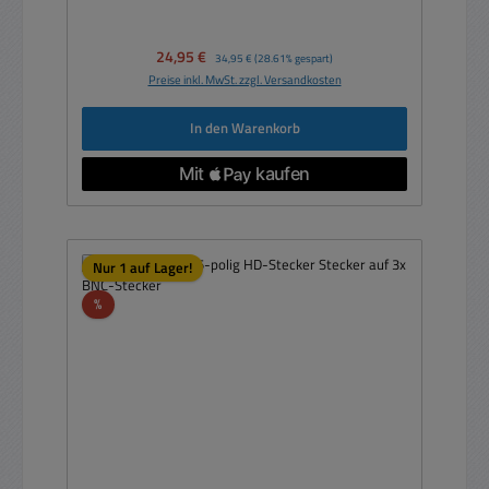
Verkaufspreis:
24,95 €
Regulärer Preis:
34,95 €
(28.61% gespart)
Preise inkl. MwSt. zzgl. Versandkosten
In den Warenkorb
Nur 1 auf Lager!
Rabatt
%