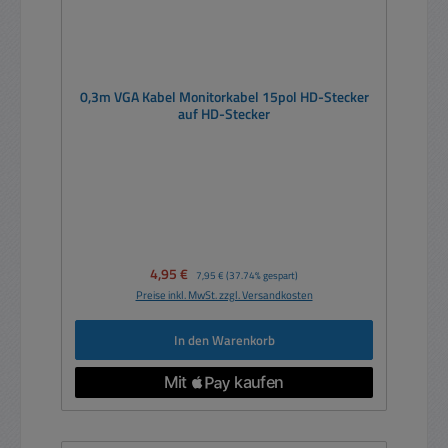
0,3m VGA Kabel Monitorkabel 15pol HD-Stecker
auf HD-Stecker
Verkaufspreis:
4,95 €
Regulärer Preis:
7,95 €
(37.74% gespart)
Preise inkl. MwSt. zzgl. Versandkosten
In den Warenkorb