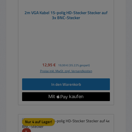
2m VGA Kabel 15-polig HD-Stecker Stecker auf
3x BNC-Stecker
Verkaufspreis:
12,95 €
Regulärer Preis:
19,99 €
(35.22% gespart)
Preise inkl. MwSt. zzgl. Versandkosten
In den Warenkorb
Nur 4 auf Lager!
Rabatt
%