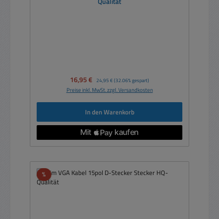
Qualität
Verkaufspreis:
16,95 €
Regulärer Preis:
24,95 €
(32.06% gespart)
Preise inkl. MwSt. zzgl. Versandkosten
In den Warenkorb
Rabatt
%