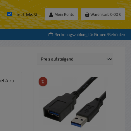
inkl. MwSt.
Mein Konto
Warenkorb
0,00 €
Rechnungszahlung für Firmen/Behörden
Rabatt
%