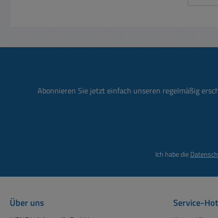
rei
Schi
Date
US
Ü
Buchse
nicht 
weit
Abonnieren Sie jetzt einfach unseren regelmäßig ersc
Ich habe die
Datensch
Über uns
Service-Hot