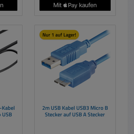
l
A-Stecker (1) USB 3.0 Standard-A-
Buchse Vernickelt, vergossener
PVC-Stecker Kabel: 28 AWG-
Verbinder geschirmt
Isolationswiderstand: 5-MOhm
Nur 1 auf Lager!
Durchgangswiderstand: 10-Ohm
-Kabel
2m USB Kabel USB3 Micro B
o USB
Stecker auf USB A Stecker