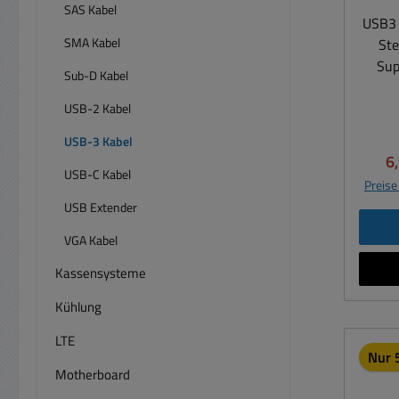
SAS Kabel
USB3 
SMA Kabel
Stecker Zu
Sup
Sub-D Kabel
einen
Compu
USB-2 Kabel
sec.) 
USB-3 Kabel
s
Ve
6
V
USB-C Kabel
Preise
Reduz
USB Extender
In
Stör
VGA Kabel
Kassensysteme
Kühlung
LTE
Nur 5
Motherboard