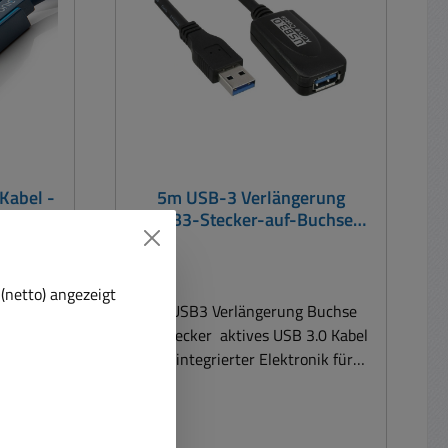
nen Eine
 hilft,
aten zu
erfreie
chen 2x
Daten &
uf Typ
lig)
Kabel -
5m USB-3 Verlängerung
rucker
USB3-Stecker-auf-Buchse
Aktiv mit USB-Verstärker
(netto) angezeigt
cker auf
5m USB3 Verlängerung Buchse
tigste
auf Stecker aktives USB 3.0 Kabel
 von
mit integrierter Elektronik für
optimale Signalübertragung
Drucker
Verlängert ein USB3.0 Kabel 10-
n einen
mal schneller als USB 2.0