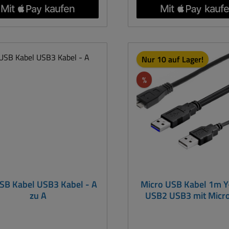
ierung elektromagnetischer
Abwärts kompatibe
terferenzen und anderer
Störquellen Abwärts kompatibel
att
Nur 10 auf Lager!
Rabatt
%
SB Kabel USB3 Kabel - A
Micro USB Kabel 1m Y
zu A
USB2 USB3 mit Micr