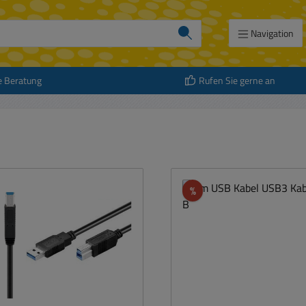
Navigation
e Beratung
Rufen Sie gerne an
att
Rabatt
%