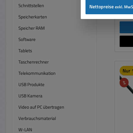
Comp
Schnittstellen
Nettopreise
exkl. MwS
Super
Preise
bis 5 
Speicherkarten
USB 2
Speicher RAM
sehr
V
Software
Reduz
Tablets
In
St
Taschenrechner
A
Nur 
Telekommunikation
Kupfer
Rab
%
USB Produkte
24-Ka
USB Kamera
Übert
Video auf PC übertragen
Hochg
Steck
Verbrauchsmaterial
Dat
W-LAN
zuvo