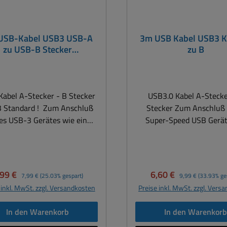
USB-Kabel USB3 USB-A
3m USB Kabel USB3 K
zu USB-B Stecker
zu B
ckerkabel Scannerkabel
NAS-Kabel
abel A-Stecker - B Stecker
USB3.0 Kabel A-Stecke
ndard ! Zum Anschluß
Stecker Zum Anschluß eines
es USB-3 Gerätes wie ein
Super-Speed USB Gerät
ker oder USB-Hub, NAS an
einen Super-Speed USB H
nen Computer ... PC oder
Computer Bis zu 5 GBps 
Notebook SuperSpeed-
sec.) Super-Speed USB 3.0
bertragungen bis 5 Gbit/s =
schnellen Datentrans
rkaufspreis:
Regulärer Preis:
Verkaufspreis:
Regulärer Preis:
,99 €
6,60 €
7,99 €
(25.03% gespart)
9,99 €
(33.93% ge
mal schneller als USB 2.0
Vollständig geschirmt
 inkl. MwSt. zzgl. Versandkosten
Preise inkl. MwSt. zzgl. Vers
er-Speed USB 3.0 für sehr
Reduzierung elektromagn
hnellsten Datentransfer
Interferenzen und an
In den Warenkorb
In den Warenkor
ollständig geschirmt zur
Störquellen Länge: 3 Meter