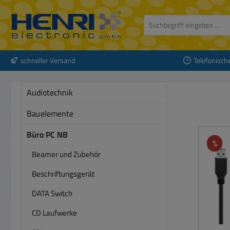
 Hauptinhalt springen
Zur Suche springen
Zur Hauptnavigation springen
schneller Versand
Telefonisch
Audiotechnik
Bauelemente
Büro PC NB
Rab
%
Beamer und Zubehör
Beschriftungsgerät
DATA Switch
CD Laufwerke