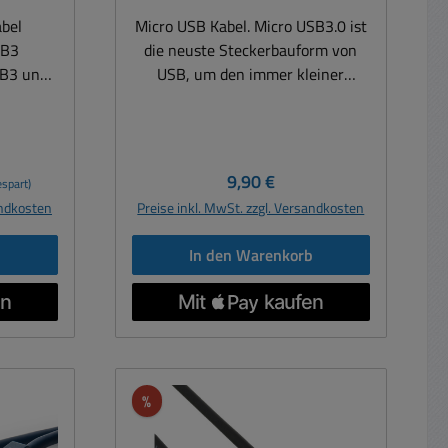
abel
Micro USB Kabel. Micro USB3.0 ist
SB3
die neuste Steckerbauform von
SB3 und
USB, um den immer kleiner
werdenden Geräten wie Handy,
tplatten
PDA, Digitalkamera gerecht zu
.
werden. USB A Stecker an Micro-B
zur
USB Stecker Farbe: Blau USB 3.0
Regulärer Preis:
9,90 €
spart)
s die
Standard Länge: 2m
andkosten
Preise inkl. MwSt. zzgl. Versandkosten
enötigt
hluss
b
In den Warenkorb
 USB 3.0
bis zu
bel mit
ldete
er um
eren,
Rabatt
%
en- und
prechen