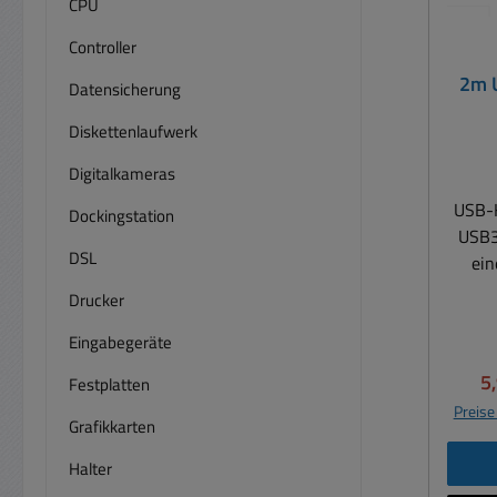
CPU
Controller
2m 
Datensicherung
Dru
Diskettenlaufwerk
Digitalkameras
USB-K
Dockingstation
USB3 Sta
DSL
ein
Druc
Drucker
ei
Eingabegeräte
Datenü
Ve
5
Festplatten
10-
Preise
Sup
Grafikkarten
sc
Halter
V