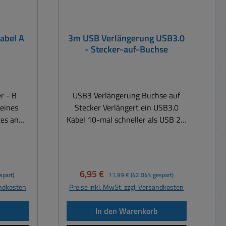
abel A
3m USB Verlängerung USB3.0
- Stecker-auf-Buchse
r - B
USB3 Verlängerung Buchse auf
Stecker Verlängert ein USB3.0
es an
Kabel 10-mal schneller als USB 2.0
ub oder
Datenrate bis zu 5 Gbit/s Super-
(5GB pro
Speed USB 3.0 für sehr schnellen
 für sehr
Datentransfer Vollständig
fer
geschirmt zur Reduzierung
Verkaufspreis:
Regulärer Preis:
6,95 €
spart)
11,99 €
(42.04% gespart)
 zur
elektromagnetischer Interferenzen
andkosten
Preise inkl. MwSt. zzgl. Versandkosten
etischer
und anderer Störquellen
derer
Standards: UL 2725 USB 3.0
b
In den Warenkorb
Anschlüsse: (1) USB 3.0 Standard-