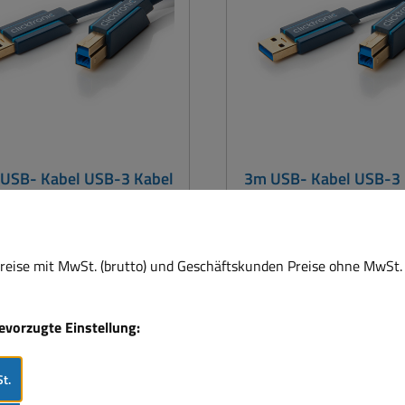
den USB 3.0 Spezifikatio
Twisted-Pair-Konstruktion
ein Übersprechen der D
verhindern und eine fehl
Übertragung zu ermögli
USB Typ A Stecker (1x 
Strom, 1x nur Strom) a
Micro B Stecker (9-po
 USB- Kabel USB-3 Kabel
3m USB- Kabel USB-3 
B-A zu USB-B zB Drucker
USB-A zu USB-B zB D
Scanner
Scanner
eise mit MwSt. (brutto) und Geschäftskunden Preise ohne MwSt. 
abel mit USB-A Stecker auf
USB3 Kabel mit USB-A Ste
-B Stecker hochwertigste
USB-B Stecker hochwer
rgodete Ausführung von
vergodete Ausführung
bevorzugte Einstellung:
um Anschluß eines
Clicktronic Zum Anschluß eines
3 Gerätes wie ein Drucker
USB-3 Gerätes wie ein 
t.
ner oder USB-Hub an einen
Scanner oder USB-Hub a