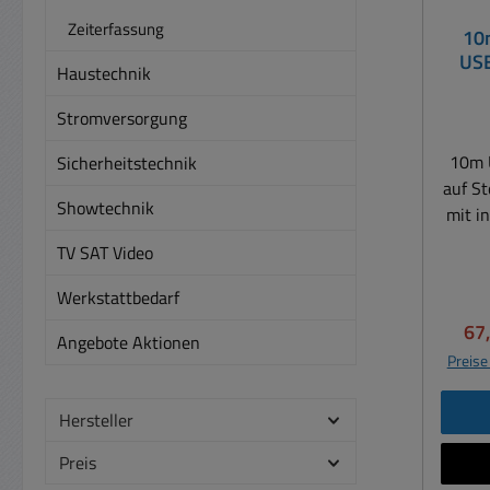
einem
Zeiterfassung
10
eine
USB
U
Haustechnik
Ak
Übert
Stromversorgung
bis zu
10
10m 
Sicherheitstechnik
Vor
auf Stecker akti
präde
Showtechnik
mit in
TV SAT Video
S
Signa
M
USB3.0
Werkstattbedarf
Ver
USB 2
Ver
67
Kabel 
Angebote Aktionen
USB
Preise
Steck
Periph
USB
Hersteller
Verlä
Daten
20m 
Preis
10-m
USB 
ung