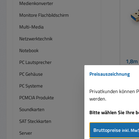
Medienkonverter
Monitore Flachbildschirm
Multi-Media
Netzwerktechnik
Notebook
1,8m
PC Lautsprecher
- US
Preisauszeichnung
PC Gehäuse
PC Systeme
Privatkunden können Pr
USB3 K
PCMCIA Produkte
werden.
USB
Soundkarten
ve
Bitte wählen Sie Ihre 
Clicktronic Z
SAT Steckkarten
USB-
Bruttopreise
inkl. MwS
Server
Scan