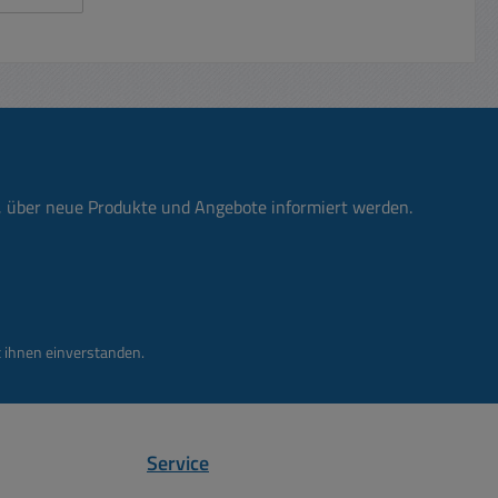
ale
2-fach
g
goldete
u 5Gb/s
ale
USB-A
ände
ikel ist
cht durch
erungen
n, über neue Produkte und Angebote informiert werden.
 ihnen einverstanden.
Service