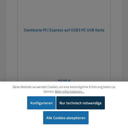
Steckkarte PCI Express auf USB3 PC USB Karte
Regulärer Preis:
19,95 €
Diese Website verwendet Cookies, um eine bestmögliche Erfahrung bieten zu
Preise inkl. MwSt. zzgl. Versandkosten
können.
Mehr Informationen ...
In den Warenkorb
Konfigurieren
Nur technisch notwendige
Wer
Alle Cookies akzeptieren