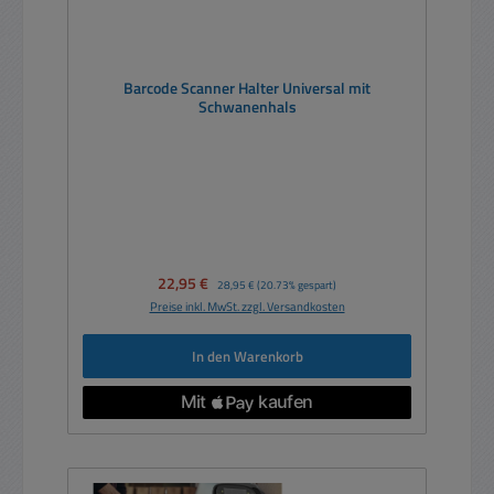
Barcode Scanner Halter Universal mit
Schwanenhals
Verkaufspreis:
22,95 €
Regulärer Preis:
28,95 €
(20.73% gespart)
Preise inkl. MwSt. zzgl. Versandkosten
In den Warenkorb