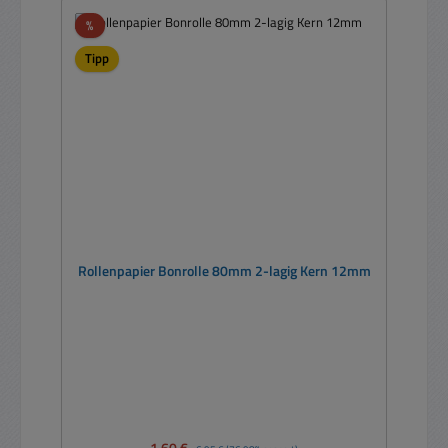
Rabatt
%
Tipp
Rollenpapier Bonrolle 80mm 2-lagig Kern 12mm
Verkaufspreis:
Regulärer Preis: