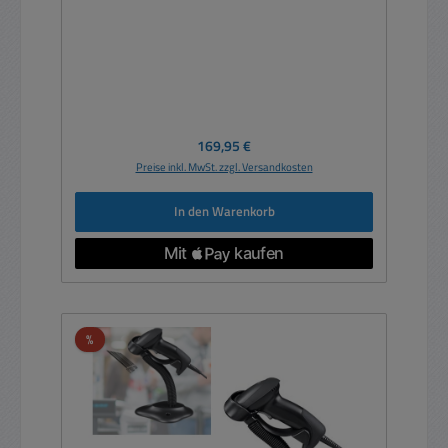
Regulärer Preis:
169,95 €
Preise inkl. MwSt. zzgl. Versandkosten
In den Warenkorb
Rabatt
%