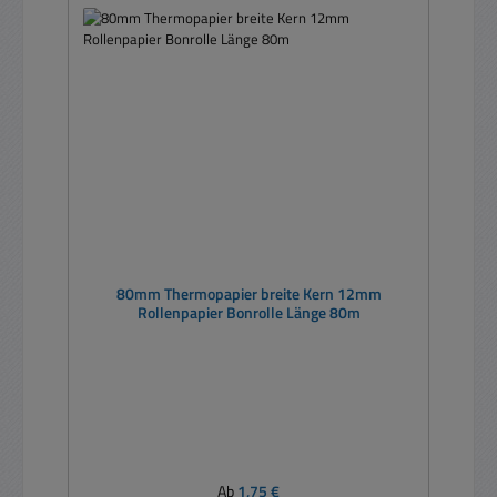
80mm Thermopapier breite Kern 12mm
Rollenpapier Bonrolle Länge 80m
Regulärer Preis:
Ab
1,75 €