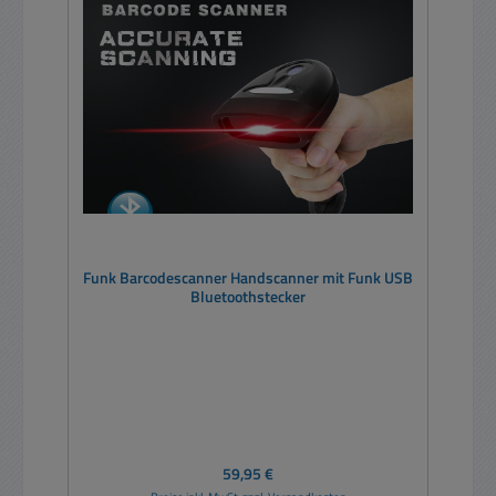
Funk Barcodescanner Handscanner mit Funk USB
Bluetoothstecker
Regulärer Preis:
59,95 €