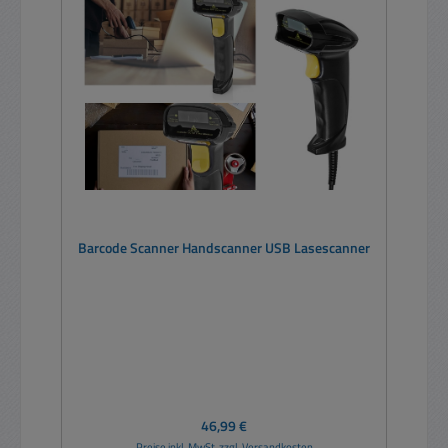
Barcode Scanner Handscanner USB Lasescanner
Regulärer Preis:
46,99 €
Preise inkl. MwSt. zzgl. Versandkosten