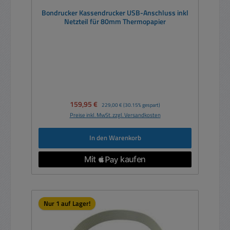
Bondrucker Kassendrucker USB-Anschluss inkl
Netzteil für 80mm Thermopapier
Verkaufspreis:
159,95 €
Regulärer Preis:
229,00 €
(30.15% gespart)
Preise inkl. MwSt. zzgl. Versandkosten
In den Warenkorb
Nur 1 auf Lager!