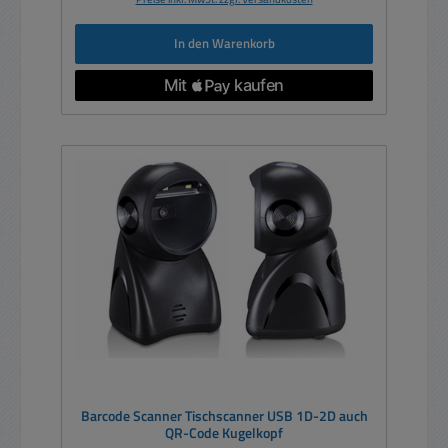
In den Warenkorb
Barcode Scanner Tischscanner USB 1D-2D auch
QR-Code Kugelkopf