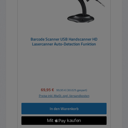
Barcode Scanner USB Handscanner HD
Lasercanner Auto-Detection Funktion
Verkaufspreis:
69,95 €
Regulärer Preis:
99,95 €
(30.02% gespart)
Preise inkl. MwSt. zzgl. Versandkosten
In den Warenkorb