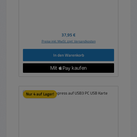
Regulärer Preis:
37,95 €
Preise inkl. MwSt. zzgl. Versandkosten
In den Warenkorb
Nur 4 auf Lager!