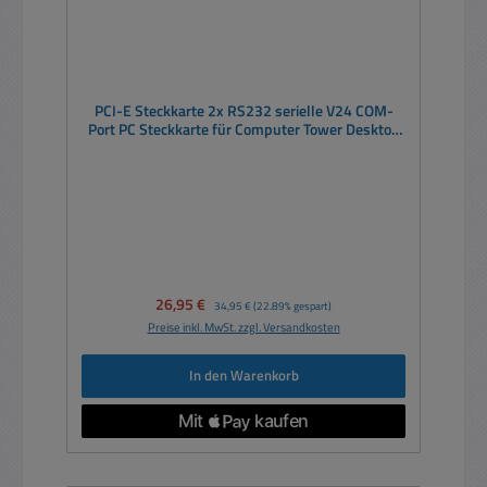
PCI-E Steckkarte 2x RS232 serielle V24 COM-
Port PC Steckkarte für Computer Tower Desktop
Mini SFF
Verkaufspreis:
26,95 €
Regulärer Preis:
34,95 €
(22.89% gespart)
Preise inkl. MwSt. zzgl. Versandkosten
In den Warenkorb