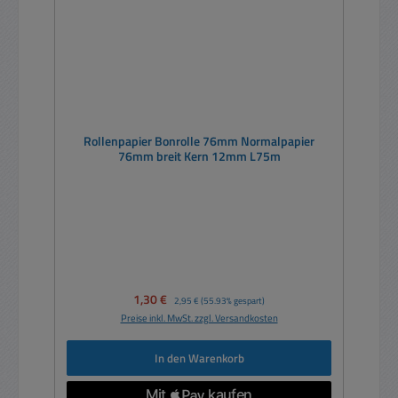
Rollenpapier Bonrolle 76mm Normalpapier
76mm breit Kern 12mm L75m
Verkaufspreis:
1,30 €
Regulärer Preis:
2,95 €
(55.93% gespart)
Preise inkl. MwSt. zzgl. Versandkosten
In den Warenkorb