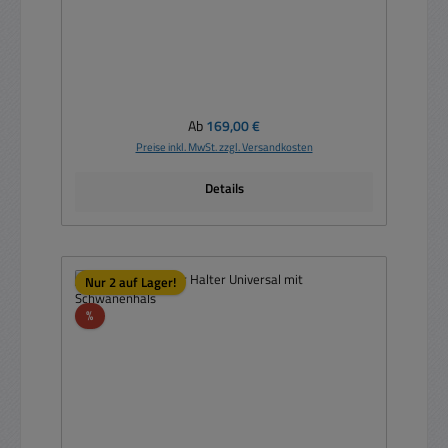
Regulärer Preis:
Ab
169,00 €
Preise inkl. MwSt. zzgl. Versandkosten
Details
Nur 2 auf Lager!
Rabatt
%