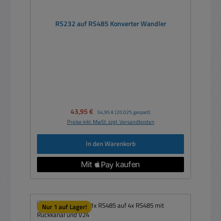
RS232 auf RS485 Konverter Wandler
Verkaufspreis:
43,95 €
Regulärer Preis:
54,95 €
(20.02% gespart)
Preise inkl. MwSt. zzgl. Versandkosten
In den Warenkorb
Nur 1 auf Lager!