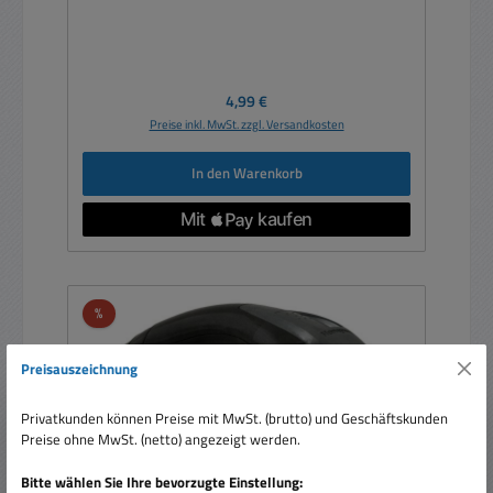
Regulärer Preis:
4,99 €
Preise inkl. MwSt. zzgl. Versandkosten
In den Warenkorb
Rabatt
%
Preisauszeichnung
Privatkunden können Preise mit MwSt. (brutto) und Geschäftskunden
Preise ohne MwSt. (netto) angezeigt werden.
Bitte wählen Sie Ihre bevorzugte Einstellung: