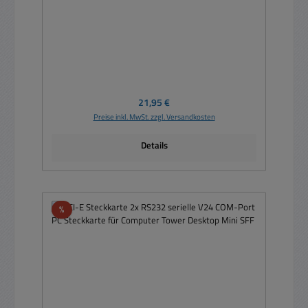
Regulärer Preis:
21,95 €
Preise inkl. MwSt. zzgl. Versandkosten
Details
Rabatt
%