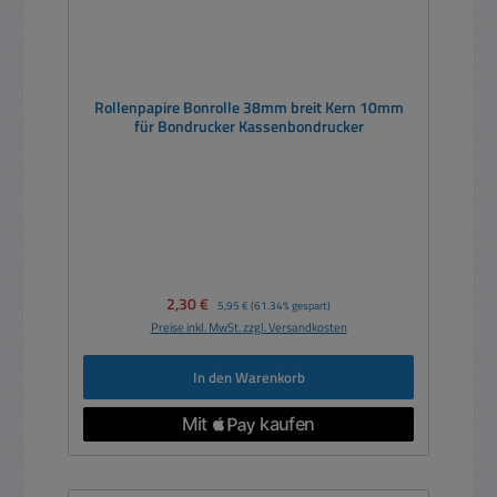
Rollenpapire Bonrolle 38mm breit Kern 10mm
für Bondrucker Kassenbondrucker
Verkaufspreis:
2,30 €
Regulärer Preis:
5,95 €
(61.34% gespart)
Preise inkl. MwSt. zzgl. Versandkosten
In den Warenkorb