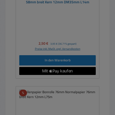
58mm breit Kern 12mm DM35mm L14m
Verkaufspreis:
2,50 €
Regulärer Preis:
3,95 €
(36.71% gespart)
Preise inkl. MwSt. zzgl. Versandkosten
In den Warenkorb
Rabatt
%