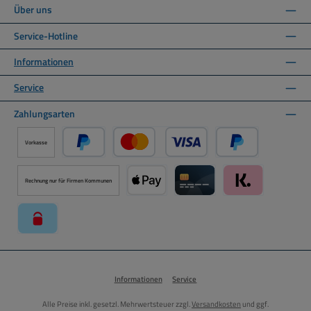
Über uns
Service-Hotline
Informationen
Service
Zahlungsarten
Vorkasse
PayPal
Kredit- oder Debitkarte über PayPal
Später Bezahlen ü
Rechnung nur für Firmen Kommunen
Apple Pay über Mollie Zahlungssystem
Kreditkarte über Mollie Zahl
Klarna über Moll
paysafecard über Mollie Zahlungssystem
Informationen
Service
Alle Preise inkl. gesetzl. Mehrwertsteuer zzgl.
Versandkosten
und ggf.