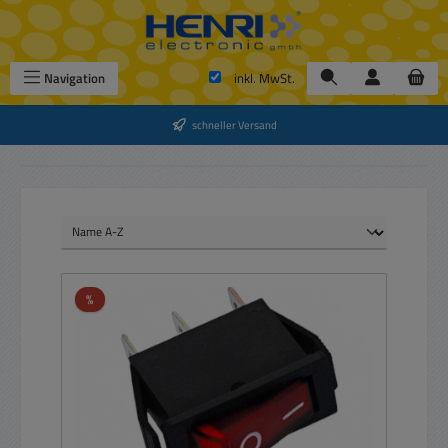
Zum Hauptinhalt springen
Navigation
inkl. MwSt.
schneller Versand
Rabatt
%