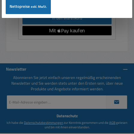
Preise inkl. MwSt. zzgl. Versandkosten
Nettopreise
exkl. MwSt.
In den Warenkorb
Newsletter
Abonnieren Sie jetzt einfach unseren regelmäßig erscheinenden
Newsletter und Sie werden stets unter den Ersten sein, über neue
Produkte und Angebote informiert werden.
E-
Mail-
Adresse
*
Datenschutz
Ich habe die
Datenschutzbestimmungen
zur Kenntnis genommen und die
AGB
gelesen
und bin mit ihnen einverstanden.