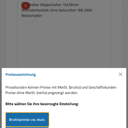
Rabatt
%
Preisauszeichnung
Schalter Wippschalter 15x33mm
Wechslerkontakt ohne beleuchtet 16A 250V
Netzschalter
Privatkunden können Preise mit MwSt. (brutto) und Geschäftskunden
Preise ohne MwSt. (netto) angezeigt werden.
Bitte wählen Sie Ihre bevorzugte Einstellung:
Bruttopreise
inkl. MwSt.
Verkaufspreis:
2,80 €
Regulärer Preis:
4,80 €
(41.67% gespart)