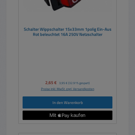
Schalter Wippschalter 15x33mm 1polig Ein-Aus
Rot beleuchtet 16A 250V Netzschalter
Verkaufspreis:
2,65 €
Regulärer Preis:
3,95 €
(32.91% gespart)
Preise inkl. MwSt. zzgl. Versandkosten
In den Warenkorb