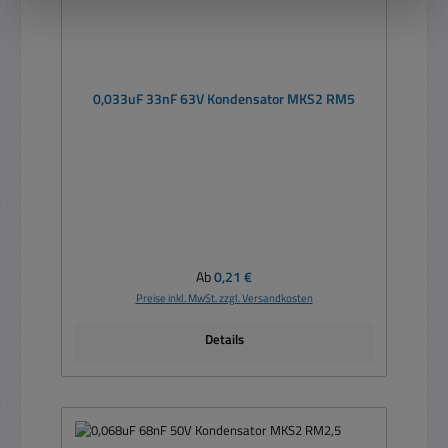
0,033uF 33nF 63V Kondensator MKS2 RM5
Regulärer Preis:
Ab
0,21 €
Preise inkl. MwSt. zzgl. Versandkosten
Details