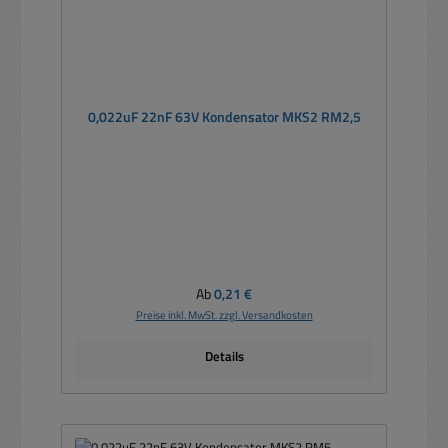
0,022uF 22nF 63V Kondensator MKS2 RM2,5
Regulärer Preis:
Ab
0,21 €
Preise inkl. MwSt. zzgl. Versandkosten
Details