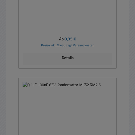
Regulärer Preis:
Ab
0,35 €
Preise inkl. MwSt. zzgl. Versandkosten
Details