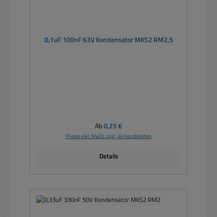
0,1uF 100nF 63V Kondensator MKS2 RM2,5
Regulärer Preis:
Ab
0,25 €
Preise inkl. MwSt. zzgl. Versandkosten
Details