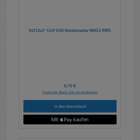
0,012uF 12nF 63V Kondensator MKS2 RM5
Regulärer Preis:
0,15 €
Preise inkl. MwSt. zzgl. Versandkosten
In den Warenkorb