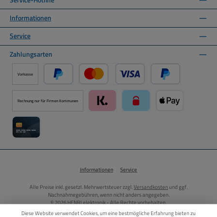
Informationen
Service
Zahlungsarten
Vorkasse
PayPal
Kredit- oder Debitkarte über PayPal
Später Bezahlen ü
Rechnung nur für Firmen Kommunen
Klarna über Mollie Zahlungssystem
paysafecard über Mollie Zah
Apple Pay über M
Kreditkarte über Mollie Zahlungssystem
Informationen
Service
Alle Preise inkl. gesetzl. Mehrwertsteuer zzgl.
Versandkosten
und ggf.
Nachnahmegebühren, wenn nicht anders angegeben.
© 2026 HENRI elektronik - Alle Rechte vorbehalten.
Diese Website verwendet Cookies, um eine bestmögliche Erfahrung bieten zu