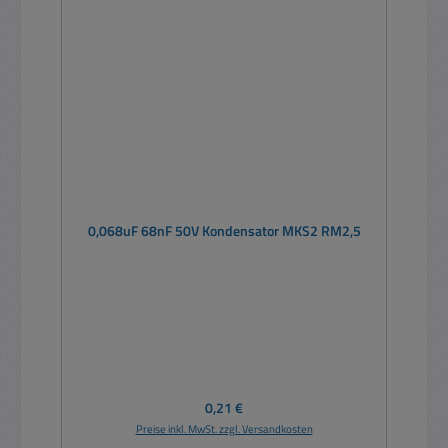
0,068uF 68nF 50V Kondensator MKS2 RM2,5
Regulärer Preis:
0,21 €
Preise inkl. MwSt. zzgl. Versandkosten