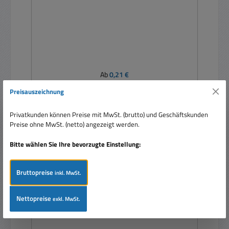
Regulärer Preis:
Ab
0,21 €
Preise inkl. MwSt. zzgl. Versandkosten
Preisauszeichnung
Details
Privatkunden können Preise mit MwSt. (brutto) und Geschäftskunden
Preise ohne MwSt. (netto) angezeigt werden.
Bitte wählen Sie Ihre bevorzugte Einstellung:
Bruttopreise
inkl. MwSt.
Nettopreise
exkl. MwSt.