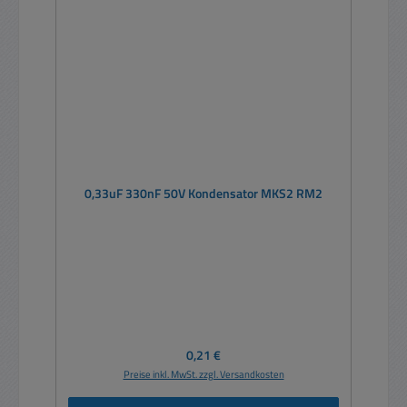
0,33uF 330nF 50V Kondensator MKS2 RM2
Regulärer Preis:
0,21 €
Preise inkl. MwSt. zzgl. Versandkosten