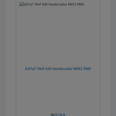
0,01uF 10nF 63V Kondensator MKS2 RM5
Regulärer Preis:
Ab
0,16 €