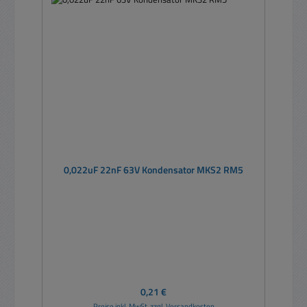
0,022uF 22nF 63V Kondensator MKS2 RM5
Regulärer Preis:
0,21 €
Preise inkl. MwSt. zzgl. Versandkosten