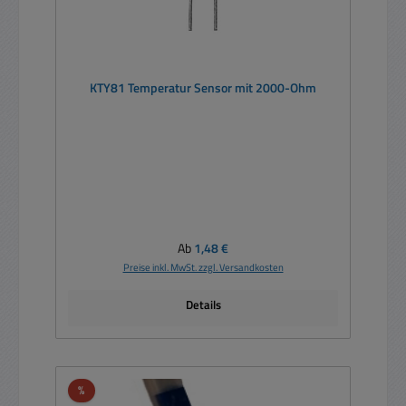
KTY81 Temperatur Sensor mit 2000-Ohm
Regulärer Preis:
Ab
1,48 €
Preise inkl. MwSt. zzgl. Versandkosten
Details
Rabatt
%