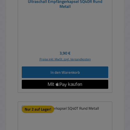
Ultraschall Empfängerkapsel SQ40R Rund
Metall
Regulärer Preis:
3,90 €
Preise inkl. MwSt. zzgl. Versandkosten
In den Warenkorb
Nur 2 auf Lager!