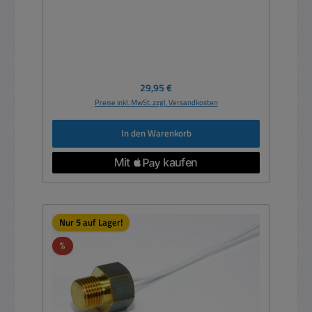
Regulärer Preis:
29,95 €
Preise inkl. MwSt. zzgl. Versandkosten
In den Warenkorb
Nur 5 auf Lager!
Rabatt
%