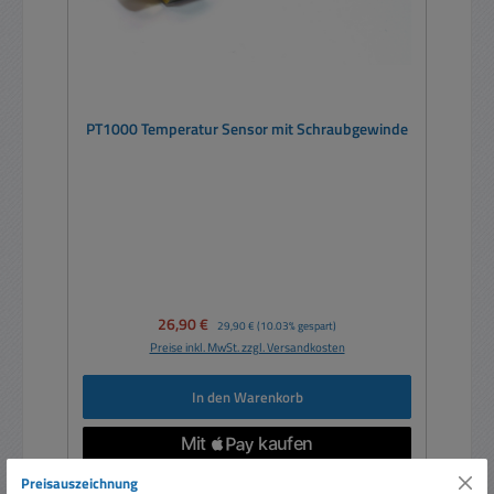
PT1000 Temperatur Sensor mit Schraubgewinde
Verkaufspreis:
26,90 €
Regulärer Preis:
29,90 €
(10.03% gespart)
Preise inkl. MwSt. zzgl. Versandkosten
In den Warenkorb
Preisauszeichnung