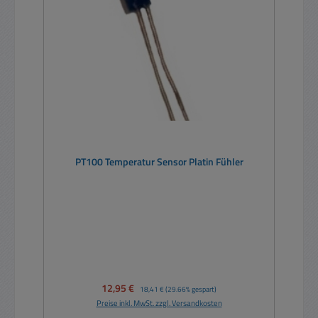
PT100 Temperatur Sensor Platin Fühler
Verkaufspreis:
12,95 €
Regulärer Preis:
18,41 €
(29.66% gespart)
Preise inkl. MwSt. zzgl. Versandkosten