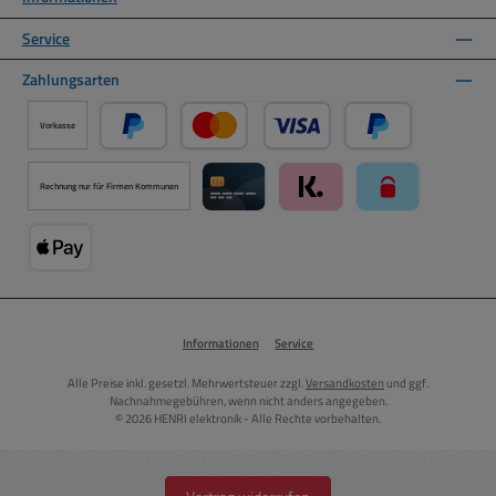
Service
Zahlungsarten
Vorkasse
PayPal
Kredit- oder Debitkarte über PayPal
Später Bezahlen ü
Rechnung nur für Firmen Kommunen
Kreditkarte über Mollie Zahlungssystem
Klarna über Mollie Zahlungss
paysafecard über
Apple Pay über Mollie Zahlungssystem
Informationen
Service
Alle Preise inkl. gesetzl. Mehrwertsteuer zzgl.
Versandkosten
und ggf.
Nachnahmegebühren, wenn nicht anders angegeben.
© 2026 HENRI elektronik - Alle Rechte vorbehalten.