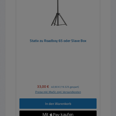
Stativ zu Roadboy 65 oder Slave Box
Verkaufspreis:
33,00 €
Regulärer Preis:
40,90 €
(19.32% gespart)
Preise inkl. MwSt. zzgl. Versandkosten
In den Warenkorb