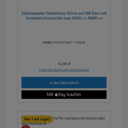
Stativadapter Stativhülse 35mm auf M8 Dorn mit
Feststellschraube bis max 35KG ++ PAAR ++
Inhalt:
2 Stück
(7,48 € / 1 Stück)
Regulärer Preis:
14,95 €
Preise inkl. MwSt. zzgl. Versandkosten
In den Warenkorb
Nur 1 auf Lager!