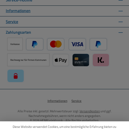
Service-Hotline
Informationen
Service
Zahlungsarten
Vorkasse
PayPal
Kredit- oder Debitkarte über PayPal
Später Bezahlen ü
Rechnung nur für Firmen Kommunen
Apple Pay über Mollie Zahlungssystem
Kreditkarte über Mollie Zahl
Klarna über Moll
paysafecard über Mollie Zahlungssystem
Informationen
Service
Alle Preise inkl. gesetzl. Mehrwertsteuer zzgl.
Versandkosten
und ggf.
Nachnahmegebühren, wenn nicht anders angegeben.
© 2026 HENRI elektronik - Alle Rechte vorbehalten.
Diese Website verwendet Cookies, um eine bestmögliche Erfahrung bieten zu