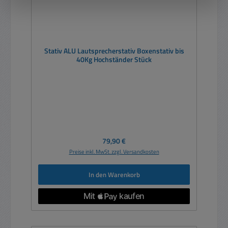
Stativ ALU Lautsprecherstativ Boxenstativ bis
40Kg Hochständer Stück
Regulärer Preis:
79,90 €
Preise inkl. MwSt. zzgl. Versandkosten
In den Warenkorb