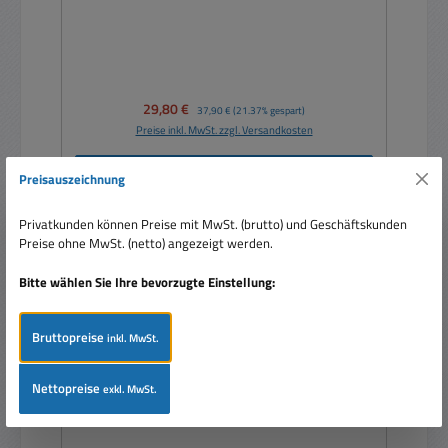
Verkaufspreis:
29,80 €
Regulärer Preis:
37,90 €
(21.37% gespart)
Preise inkl. MwSt. zzgl. Versandkosten
In den Warenkorb
Preisauszeichnung
Privatkunden können Preise mit MwSt. (brutto) und Geschäftskunden
Preise ohne MwSt. (netto) angezeigt werden.
Bitte wählen Sie Ihre bevorzugte Einstellung:
Nur 2 auf Lager!
Bruttopreise
inkl. MwSt.
Nettopreise
exkl. MwSt.