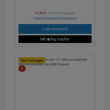
Verkaufspreis:
44,90 €
Regulärer Preis:
59,90 €
(25.04% gespart)
Preise inkl. MwSt. zzgl. Versandkosten
In den Warenkorb
Nur 2 auf Lager!
Rabatt
%