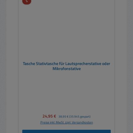
Rabatt
%
Tasche Stativtasche für Lautsprecherstative oder
Mikrofonstative
Verkaufspreis:
24,95 €
Regulärer Preis:
38,95 €
(35.94% gespart)
Preise inkl. MwSt. zzgl. Versandkosten