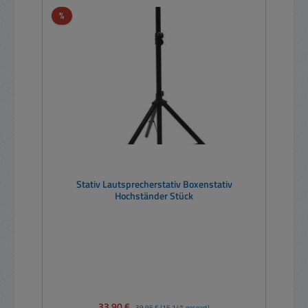
Rabatt
%
Stativ Lautsprecherstativ Boxenstativ
Hochständer Stück
Verkaufspreis:
33,90 €
Regulärer Preis:
39,95 €
(15.14% gespart)