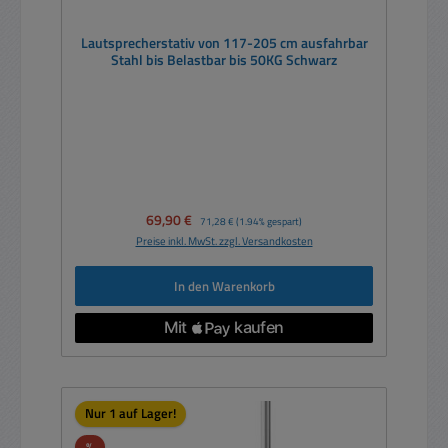
Lautsprecherstativ von 117-205 cm ausfahrbar
Stahl bis Belastbar bis 50KG Schwarz
Verkaufspreis:
69,90 €
Regulärer Preis:
71,28 €
(1.94% gespart)
Preise inkl. MwSt. zzgl. Versandkosten
In den Warenkorb
Nur 1 auf Lager!
Rabatt
%