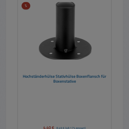
Rabatt
%
Hochständerhülse Stativhülse Boxenflansch für
Boxenstative
Verkaufspreis:
4,40 €
Regulärer Preis:
8,49 €
(48.17% gespart)