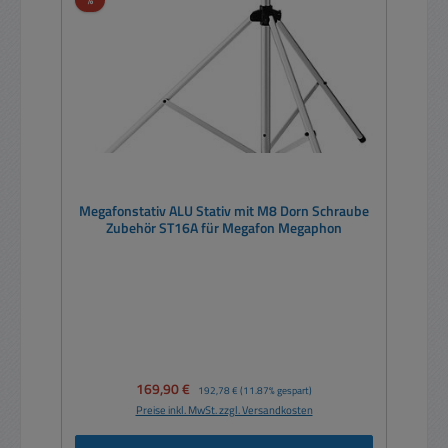
Megafonstativ ALU Stativ mit M8 Dorn Schraube
Zubehör ST16A für Megafon Megaphon
Verkaufspreis:
169,90 €
Regulärer Preis:
192,78 €
(11.87% gespart)
Preise inkl. MwSt. zzgl. Versandkosten