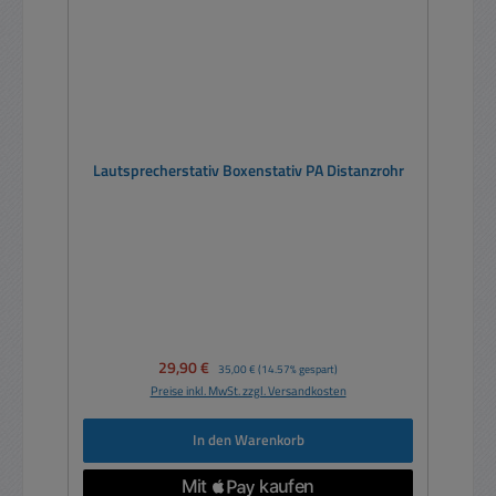
Lautsprecherstativ Boxenstativ PA Distanzrohr
Verkaufspreis:
29,90 €
Regulärer Preis:
35,00 €
(14.57% gespart)
Preise inkl. MwSt. zzgl. Versandkosten
In den Warenkorb