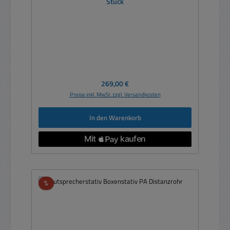
Stück
Regulärer Preis:
269,00 €
Preise inkl. MwSt. zzgl. Versandkosten
In den Warenkorb
Rabatt
%