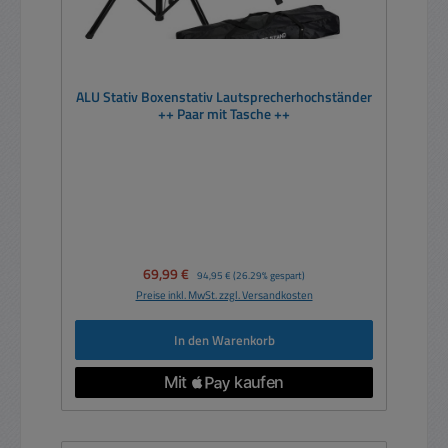
ALU Stativ Boxenstativ Lautsprecherhochständer
++ Paar mit Tasche ++
Verkaufspreis:
69,99 €
Regulärer Preis:
94,95 €
(26.29% gespart)
Preise inkl. MwSt. zzgl. Versandkosten
In den Warenkorb