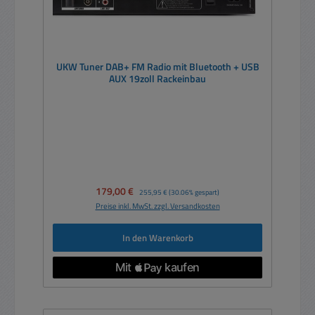
UKW Tuner DAB+ FM Radio mit Bluetooth + USB
AUX 19zoll Rackeinbau
Verkaufspreis:
179,00 €
Regulärer Preis:
255,95 €
(30.06% gespart)
Preise inkl. MwSt. zzgl. Versandkosten
In den Warenkorb