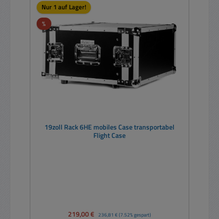
Nur 1 auf Lager!
Rabatt
%
19zoll Rack 6HE mobiles Case transportabel
Flight Case
Verkaufspreis:
219,00 €
Regulärer Preis:
236,81 €
(7.52% gespart)