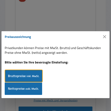
Preisauszeichnung
Privatkunden können Preise mit MwSt. (brutto) und Geschäftskunden
Doppel CD Player XCP2800 Rackeinbau
Preise ohne MwSt. (netto) angezeigt werden.
Bitte wählen Sie Ihre bevorzugte Einstellung:
Bruttopreise
inkl. MwSt.
Nettopreise
exkl. MwSt.
Verkaufspreis:
319,00 €
Regulärer Preis:
374,85 €
(14.9% gespart)
Preise inkl. MwSt. zzgl. Versandkosten