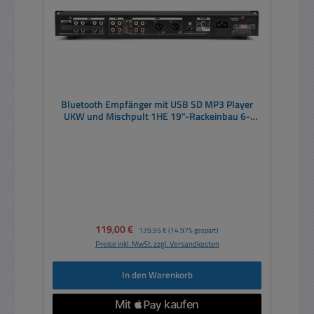
Bluetooth Empfänger mit USB SD MP3 Player
UKW und Mischpult 1HE 19"-Rackeinbau 6-
Eingänge
Verkaufspreis:
119,00 €
Regulärer Preis:
139,95 €
(14.97% gespart)
Preise inkl. MwSt. zzgl. Versandkosten
In den Warenkorb