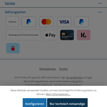
Service
Zahlungsarten
Vorkasse
PayPal
Kredit- oder Debitkarte über PayPal
Später Bezahlen ü
Rechnung nur für Firmen Kommunen
Apple Pay über Mollie Zahlungssystem
Kreditkarte über Mollie Zahl
Klarna über Moll
paysafecard über Mollie Zahlungssystem
Informationen
Service
Alle Preise inkl. gesetzl. Mehrwertsteuer zzgl.
Versandkosten
und ggf.
Nachnahmegebühren, wenn nicht anders angegeben.
© 2026 HENRI elektronik - Alle Rechte vorbehalten.
Diese Website verwendet Cookies, um eine bestmögliche Erfahrung bieten zu
können.
Mehr Informationen ...
Vertrag widerrufen
Konfigurieren
Nur technisch notwendige