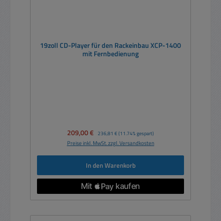
19zoll CD-Player für den Rackeinbau XCP-1400
mit Fernbedienung
Verkaufspreis:
209,00 €
Regulärer Preis:
236,81 €
(11.74% gespart)
Preise inkl. MwSt. zzgl. Versandkosten
In den Warenkorb