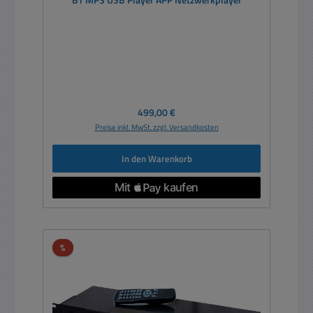
BT MP3 USB Player APP Netzwerkplayer
Regulärer Preis:
499,00 €
Preise inkl. MwSt. zzgl. Versandkosten
In den Warenkorb
Rabatt
%