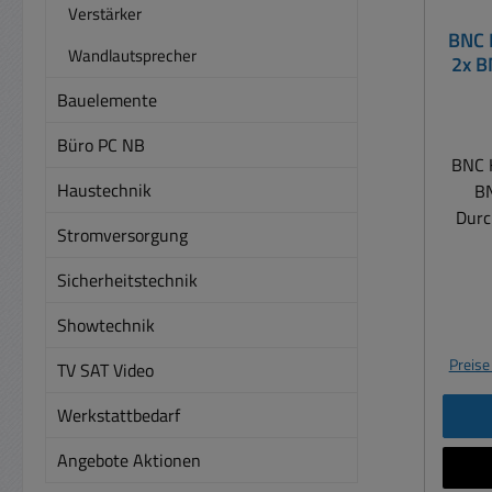
Verstärker
BNC 
Wandlautsprecher
2x B
Dur
Bauelemente
Büro PC NB
BNC K
Haustechnik
BN
Durc
Stromversorgung
Ei
Zubeh
Sicherheitstechnik
Register ) : Art-
= An
Showtechnik
St
Preise
TV SAT Video
e
erhäl
Werkstattbedarf
2m BN
42-71
Angebote Aktionen
1-Stü