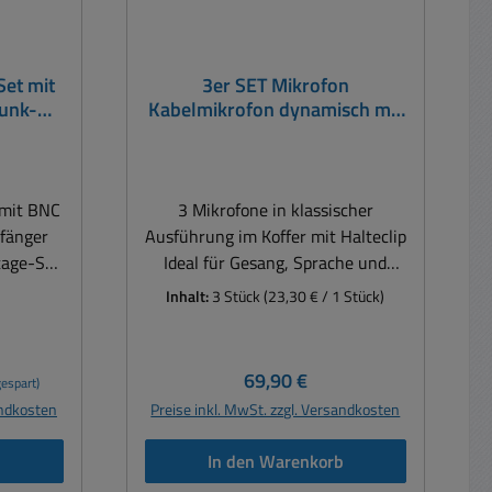
Set mit
3er SET Mikrofon
Funk-
Kabelmikrofon dynamisch mit
02F
Koffer und Mikrohalter
 mit BNC
3 Mikrofone in klassischer
fänger
Ausführung im Koffer mit Halteclip
Ideal für Gesang, Sprache und
WR-702
Anwendungen aller Art ...
Inhalt:
3 Stück
(23,30 € / 1 Stück)
Dynamisches-Vokal-Mikrofon-Set
ntseitig
Ideales 3er-Set für
 linken
Gesangsperformances im
Regulärer Preis:
69,90 €
espart)
jeweils
Recording- und Live-Einsatz Der
andkosten
Preise inkl. MwSt. zzgl. Versandkosten
tional
speziell für Gesangsstimmen
optimierte Frequenzgang macht
b
In den Warenkorb
ger für
das SET zum soliden Arbeitsgerät