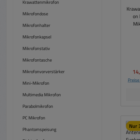
Krawattenmikrofon
Krawa
Mikrofondose
on 
Mik
Mikrofonhalter
eigen
Mikrofonkapsel
gute S
i
Mikrofonstativ
An
Mikrofontasche
Noteb
Ver
14
Mikrofonvorverstärker
Mik
Preise
Mini-Mikrofon
Daten: Richtcharakteristik
hervo
Multimedia Mikrofon
Parabolmikrofon
Sig
PC Mikrofon
Elec
Nur 3
Freq
Phantomspeisung
I