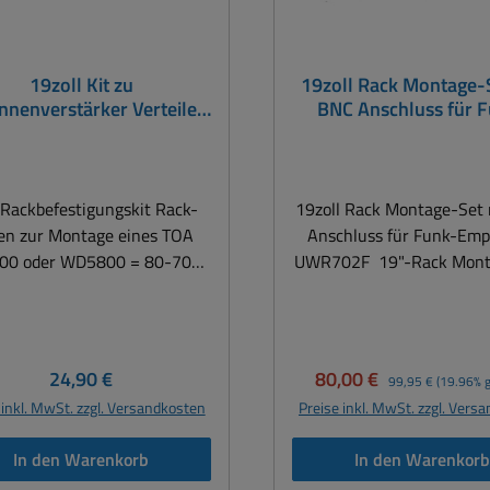
19zoll Kit zu
19zoll Rack Montage-
nnenverstärker Verteiler
BNC Anschluss für 
4800 WD5800 19zoll
Empfänger UWR7
Rackwinkel
Rackbefestigungskit Rack-
19zoll Rack Montage-Set
en zur Montage eines TOA
Anschluss für Funk-Emp
0 oder WD5800 = 80-700-
UWR702F 19"-Rack Montage-Set
01260
mit 1HE für UWR702, 
oder auch AS-201B usw. mit BNC-
Steckverbinder Buchse Fro
1-Set besteht aus einen
Regulärer Preis:
Verkaufspreis:
Regulärer Preis:
24,90 €
80,00 €
99,95 €
(19.96% g
und rechten Winkel mit 
 inkl. MwSt. zzgl. Versandkosten
Preise inkl. MwSt. zzgl. Vers
einem BNC-Verbinder Op
hierzu erhältlich : Bst-Nr : 80-
In den Warenkorb
In den Warenkor
700-04702 = Funk-Empän