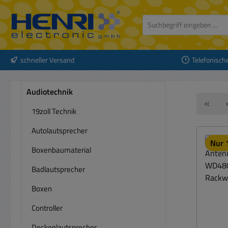
 Hauptinhalt springen
Zur Suche springen
Zur Hauptnavigation springen
schneller Versand
Telefonisch
Audiotechnik
19zoll Technik
Autolautsprecher
Nur 1
Boxenbaumaterial
Badlautsprecher
Boxen
Controller
Deckenlautsprecher