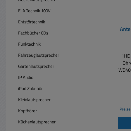
ELA Technik 100V
Entstörtechnik
Ante
Fachbücher CDs
WD
Funktechnik
Fahrzeuglautsprecher
1HE 
Ohr
Gartenlautsprecher
WD480
IP Audio
iPod Zubehör
Kleinlautsprecher
Preise
Kopfhörer
Küchenlautsprecher