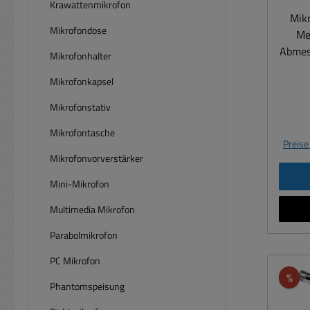
Krawattenmikrofon
Mikro
Mikrofondose
Me
Abmes
Mikrofonhalter
105mm
Mikrofonkapsel
Mikrofonstativ
Mikrofontasche
Preise
Mikrofonvorverstärker
Mini-Mikrofon
Multimedia Mikrofon
Parabolmikrofon
PC Mikrofon
Rab
%
Phantomspeisung