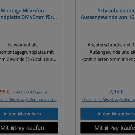
Montage Mikrofon
Schraubadapte
undplatte DM45mm für
Aussengewinde von 1
 5/8zoll Schwanenhals
9mm = 3/8zoll auf 5/
Mikrofonhalter
Gewindeadapte
Schwanenhals
Adapterschraube mit
ndmontagegrundplatte mit
Außengewinde und e
m Gewinde ( 5/8zoll ) zur
kombinierten 9mm Innen
Aufnahme von
Für Mikrofonstative 
rofonschwanenhälsen z.B.
Schwanenhälse usw. S
00mm, 310mm, 500mm,
Metallausführung 
0m usw. Abmessungen: Ø
Gewindeadapter ) 
rkaufspreis:
Regulärer Preis:
Regulärer P
,95 €
2,95 €
8,99 €
(33.82% gespart)
45mm x 20mm
Außengewinde (⅝"), 
 inkl. MwSt. zzgl. Versandkosten
Preise inkl. MwSt. zzgl. Vers
Innengewinde (⅜") = 3/
5/8"
In den Warenkorb
In den Warenkor