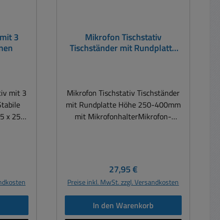
mit 3
Mikrofon Tischstativ
inen
Tischständer mit Rundplatte
Höhe 250-400mm mit
Mikrofonhalter
iv mit 3
Mikrofon Tischstativ Tischständer
mit Rundplatte Höhe 250-400mm
5 x 25 x
mit MikrofonhalterMikrofon-
ft durch
Tischstativ, höhenverstellbar, inkl.
Mikrofonhalter Ob Sie einen
Podcast moderieren, Musik
aufnehmen, streamen oder eine
reis:
Regulärer Preis:
27,95 €
Präsentation halten - unser Tisch-
andkosten
Preise inkl. MwSt. zzgl. Versandkosten
Mikrofonständer gewährleistet
optimale Klangqualität. Dank der
b
In den Warenkorb
verstellbaren Höhe und Arm-