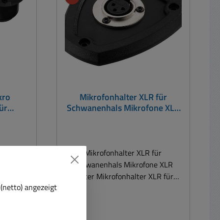
Mikrofonanschluss über XLR-
Metallgewindestange Gewicht:
krofone
Buchse mit Verriegelung XLR-
1260gr = 1,26Kg
warzem,
Ausgang, symmetrisch beschaltet
f
Abmessungen 135 x 55 x 145mm
Gewicht: ca. 1,2kg Passendes XLR
Mikrofon (siehe Zubehör-Register)
z.B. 88-799-00410 = Mikrofon
Schwanenhalsmikrofon 700mm
kro
Mikrofonhalter XLR für
Dynamisch Niere plus ev. XLR
ür
Schwanenhals Mikrofone XLR
Kabel je nach benötigter
ofon
Halter
Kabellänge Die PTT-Funktion, oft
auch als "Push-to-Talk" oder
"Drücke zum Sprechen"
te bzw.
Mikrofonhalter XLR für
bezeichnet,
ndplatte
Schwanenhals Mikrofone XLR
Halter Mikrofonhalter XLR für
(netto) angezeigt
 für den
Schwanenhals Mikrofone XLR
, für
Halter. Grundplatte bzw.
one
Körperschalldämpfer Grundplatte