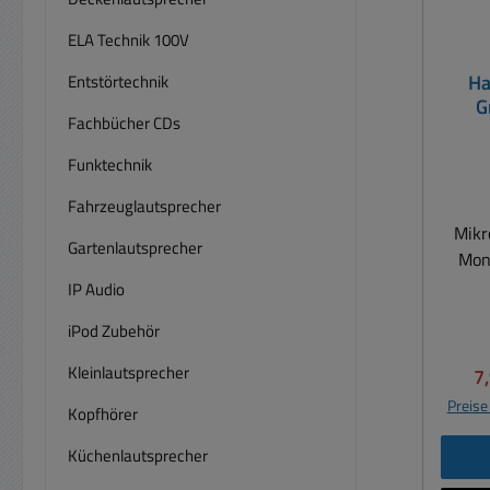
ELA Technik 100V
Ha
Entstörtechnik
G
Fachbücher CDs
Schw
Funktechnik
Fahrzeuglautsprecher
Mikr
Gartenlautsprecher
Mon
Gewinde 
IP Audio
von M
iPod Zubehör
Auf
Auf
Kleinlautsprecher
Ve
7
Fu
Preise
Kopfhörer
weit
Dur
Küchenlautsprecher
Höhe