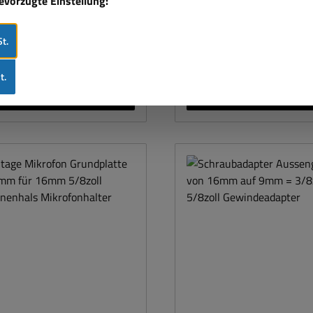
bevorzugte Einstellung:
ben ist ein 9mm ( 3/8")
Dämpfung von Tritt-
kaufspreis:
Regulärer Preis:
Regulärer Pr
,95 €
34,90 €
19,99 €
(25.21% gespart)
ngewinde zur Befestigung
Körperschall durc
 inkl. MwSt. zzgl. Versandkosten
Preise inkl. MwSt. zzgl. Vers
s Klemmhalters integriert
gummigelagerte 3-Pol
t.
 Fußteller (ØxH): 15 x 3cm
Buchse 1,2m Anschlusska
In den Warenkorb
In den Warenkor
nenhals: ca. 28cm Gewicht:
3-Pol-XLR Stecker Durch
t.
2,5kg
74mm Einbaudurchmesser: 51mm
Bautiefe: 50mm passend
Mikrofon (siehe unten im 
Register)
att