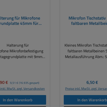
lterung für Mikrofone
Mikrofon Tischstativ 
rundplatte 45mm für
faltbaren Metallbe
anenhals Mikrofonhalter
oder Antennenhalter
Halterung für
Kleines Mikrofon Tischstat
ofone Mikrofonbefestigung
faltbaren Metallbeinen Stabile
tagegrundplatte mit 9mm
Metallausführung Abm.: 5
(3/8zoll) zur Aufnahme
160mm Trittschallgedämp
ikrofonschwanenhälsen zur
Kunststoffüße
nahme von Gestängen zur
nahme von Antennen für
rkaufspreis:
Regulärer Preis:
Regulärer P
,90 €
6,50 €
9,51 €
(16.93% gespart)
nkmikrofone usw. ( siehe
 inkl. MwSt. zzgl. Versandkosten
Preise inkl. MwSt. zzgl. Vers
ere Bilder ) Abmessungen:
chmesser Ø 45mm x 30mm
In den Warenkorb
In den Warenkor
 bis Gewinde: 23mm Ende