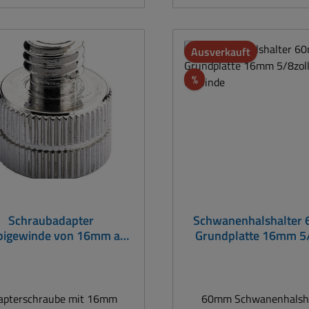
att
Ausverkauft
Rabatt
%
Schraubadapter
Schwanenhalshalter
igewinde von 16mm auf
Grundplatte 16mm 5/
9mm Metall
Gewinde
apterschraube mit 16mm
60mm Schwanenhalsha