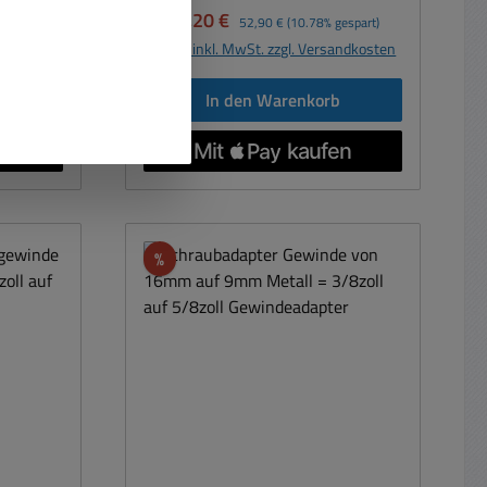
 und
XLR Der Einbaudämpfer
eis:
Verkaufspreis:
Regulärer Preis:
47,20 €
52,90 €
(10.78% gespart)
h
unterdrücken durch eine
andkosten
Preise inkl. MwSt. zzgl. Versandkosten
-XLR-
elastische Gummilagerung
bel mit
wirkungsvoll tieffrequente Tritt-
b
In den Warenkorb
messer:
und Körperschallgeräusche wie sie
häufig an Rednerpulten, Altare,
es XLR
Montagestelle etc. auftreten. Der
Zubehör-
Körperschall wird auch oft durch
aufgeregte oder emotionale
Redner verursacht. Mit diesem
Rabatt
%
XLR Halter ist damit Schluss.
Anschluß Unterseite
Schraubklemmen 3polig. Dieser
Mikrofonhalter bzw. Mikrofon-
Dämpfer ist als lötfreie Version
(mit 3pol Schraubanschluss)
ausgeführt. Bei dieser Ausführung
wird das zu verwendende
Schwanenhalsmikrofon gegen