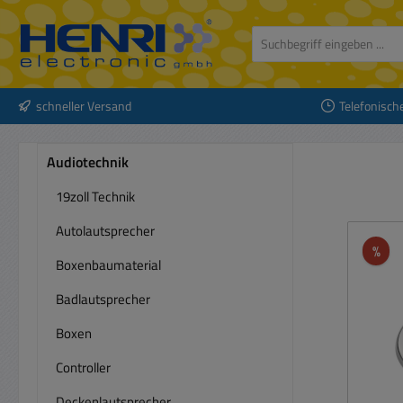
 Hauptinhalt springen
Zur Suche springen
Zur Hauptnavigation springen
schneller Versand
Telefonisch
Audiotechnik
19zoll Technik
Autolautsprecher
Rab
%
Boxenbaumaterial
Badlautsprecher
Boxen
Controller
Deckenlautsprecher