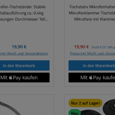
fon-Tischständer Stabile
Tischstativ Mikrofonhalte
tallausführung ca.: 0,4kg
Mikrofonklammer Tischständer für
sungen: Durchmesser Teller:
Mikrofone mit Klammer
 Höhe ca. 100mm Gewinde:
Mikrofonhalter. Universa
16mm und 9mm
für Kabelmikrofone ode
Trittschallgedämpft
Funkmikrofon gut geei
Mikrofonklammer dreh
Regulärer Preis:
Verkaufspreis:
Regulärer Preis:
19,90 €
19,90 €
29,00 €
(31.38% g
schwenkbar Stabil
 inkl. MwSt. zzgl. Versandkosten
Preise inkl. MwSt. zzgl. Vers
Metallausführung ca.: 0
Abm.: Durchmesser Telle
In den Warenkorb
In den Warenkor
Höhe mit Klammer ca. 1
Höhe nur Stange 1
Stangengewinde: 16mm 
und Teller innen hohl ka
Kabel durchgeführt w
Mikrofonklammer abscha
att
Nur 2 auf Lager!
austauschbar Ja Mikrofo
hat 16mm ( 5/8")
Neu