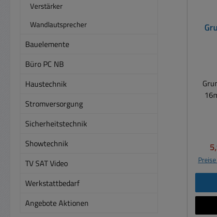
Verstärker
Wandlautsprecher
Gr
16mm
Bauelemente
Büro PC NB
Gru
Haustechnik
16m
Stromversorgung
Mik
Sicherheitstechnik
2
60
Showtechnik
Ve
5
Preise
TV SAT Video
Werkstattbedarf
Angebote Aktionen