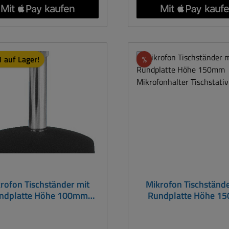
inde: 30mm Farbe: Silber
Rabatt
 auf Lager!
%
rofon Tischständer mit
Mikrofon Tischstände
ndplatte Höhe 100mm
Rundplatte Höhe 1
Mikrofonhalter
Mikrofonhalter Tisch