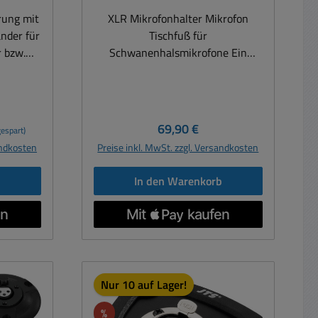
in jede Umgebung einfügt, vom
rung mit
XLR Mikrofonhalter Mikrofon
Studio bis zum Konferenzraum. +
Tischfuß für
Universal: Der mitgelieferte
 bzw.
Schwanenhalsmikrofone Ein
universelle Mikrofonhalter ist für
lklammer
Tischfuß für alle Fälle, der durch
fast jedes Handmikrofon
r auch
die besondere Anti-Rutsch-
geeignet. + Solider schwerer
gnet.
Beschichtung der Unterseite nicht
Metallfuß + Dank des soliden
- und
nur einen festen Stand garantiert,
Regulärer Preis:
69,90 €
Fußes bleibt Ihr Mikrofon fest an
espart)
e
sondern zudem auch bestens die
seinem Platz, so dass Sie ohne
andkosten
Preise inkl. MwSt. zzgl. Versandkosten
,40Kg.
Geräusche vom Untergrund
Unterbrechungen aufnehmen oder
r: 105mm
abdämpft Ein hochwertiger
senden können. Technische
b
In den Warenkorb
65mm. /
On/Off-Schalter sorgt hierbei für
Daten Basisfuß Durchmesser
05mm
einen nahezu lautlosen
140mm / Höhe einstellbar 250-
Stange
Schaltvorgang Mit einem
400 mm Ausleger = Länge ca.
nn somit
Wahlschalter kann der
200mm Mikrofonhalter für
erden
verwendete Mikrofontyp
Handmikrofone von DM 24mm bis
ubbar,
(Elektret/dynamisch) festgelegt
ca. DM 30mm Mit seitlicher
Nur 10 auf Lager!
nklammer
werden Ein-Aus-Schalter
Klammer zur Kabelführung Farbe:
Rutschfestes Druckguss-Gehäuse
Rabatt
%
schwarzMetallfuß und