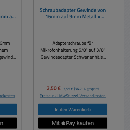
unbeabsichtigtes Herausziehen
r
Schraubadapter Gewinde von
sicher verriegelt. Technische
6mm auf
16mm auf 9mm Metall =
Daten: Anschluss 3pol XLR Buchse
8zoll
3/8zoll auf 5/8zoll
oben für Steckmikrofon oder auch
r
Gewindeadapter
XLR Kabelverbindungen für
Handmikrofone Anschluss
 16mm
Adapterschraube für
Unterseite 3pol mit
inem
Mikrofonhalterung 5/8" auf 3/8"
Schraubklemmen Abmessungen:
gewinde.
Gewindeadapter Schwanenhälse
86 x 82mm Bautiefe: 43mm
und
usw. zum Reduzieren von 16mm
Bohrung Altar oder Rednerpult
olide
auf 9mm Gewinde, Messing
21mm für XLR Buchse Unterseite (
(
(verchromt) Silberfarbiger Adapter
Siehe auch Zeichnung weitere
16mm
mit Mittelbohrung
reis:
Verkaufspreis:
Regulärer Preis:
2,50 €
Bilder ) Geeignet für dynamische,
3,95 €
(36.71% gespart)
9mm-
Aussengewinde: 16mm
Electretmikrofone und auch
andkosten
Preise inkl. MwSt. zzgl. Versandkosten
8" auf
Innengewinde: 9mm Abm:
Kondensatormikrofone Auch
Gesamthöhe: 10mm Kopfdurchm:
geeignet für Mikrofone mit
b
In den Warenkorb
18mm
Phantomspeisung Gewicht: 167g
Optional erhältlich hierzu fals
benötigt : Art-Nr 42-685-00115 =