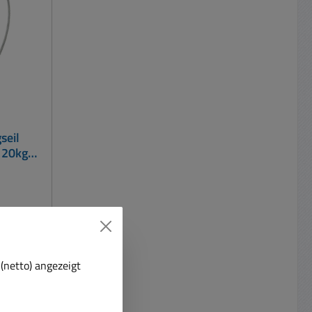
g Norm:
lweite:
: 35 x
19 mm / Gewicht: 20g
seil
 20kg
er
mit
d bei
on
(netto) angezeigt
ameras,
rn, etc.