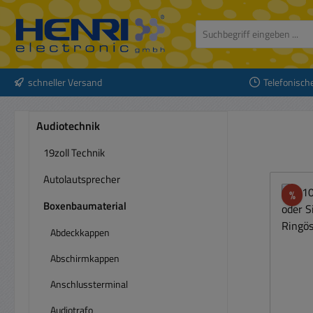
 Hauptinhalt springen
Zur Suche springen
Zur Hauptnavigation springen
schneller Versand
Telefonisch
Audiotechnik
19zoll Technik
Autolautsprecher
Rab
%
Boxenbaumaterial
Abdeckkappen
Abschirmkappen
Anschlussterminal
Audiotrafo