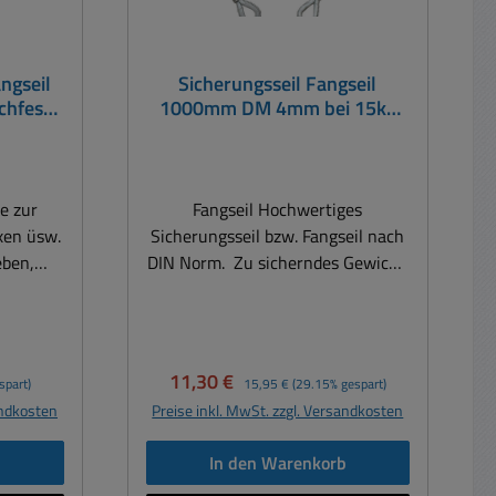
ngseil
Sicherungsseil Fangseil
chfeste
1000mm DM 4mm bei 15kg
inklusive Karabiner
e zur
Fangseil Hochwertiges
xen üsw.
Sicherungsseil bzw. Fangseil nach
DIN Norm. Zu sicherndes Gewicht:
ichern
max. 15kg Temperaturbereich:
el oder
-40° C bis +100° C Seillänge: 1,0
B. zum
m Seildurchmesser: 4,00 mm
gpunkte
Seilart: Rundlitzenseil
Verkaufspreis:
Regulärer Preis:
11,30 €
spart)
15,95 €
(29.15% gespart)
mit M8
Seilkonstruktion: 6x19 FC Norm:
andkosten
Preise inkl. MwSt. zzgl. Versandkosten
DIN EN 12385-4:2008-06, DIN
ieses
56927:2009-03 Nennfestigkeit:
b
In den Warenkorb
ben und
1770 N/mm² Seilfestigkeitsklasse: