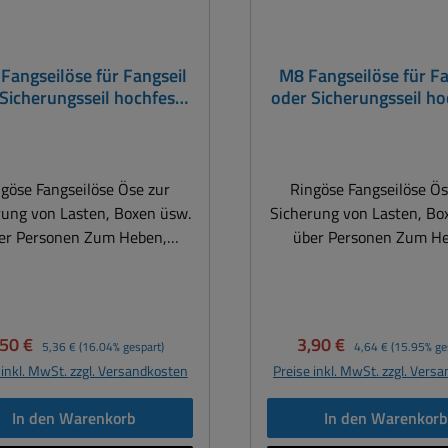
Fangseilöse für Fangseil
M8 Fangseilöse für Fa
Sicherungsseil hochfeste
oder Sicherungsseil ho
Ringöse
Ringöse
göse Fangseilöse Öse zur
Ringöse Fangseilöse Ös
rung von Lasten, Boxen üsw.
Sicherung von Lasten, Bo
 Personen Zum Heben,
über Personen Zum Heben,
en, Abhängen und Sichern
Tragen, Abhängen und S
atz als Anschlagmittel oder
Einsatz als Anschlagmitt
indungselement, z. B. zum
Verbindungselement, z. 
chrauben in die Flugpunkte
Einschrauben in die Flu
rkaufspreis:
Regulärer Preis:
Verkaufspreis:
Regulärer Preis:
,50 €
3,90 €
5,36 €
(16.04% gespart)
4,64 €
(15.95% ge
r Lautsprecherbox mit M10
einer Lautsprecherbox 
 inkl. MwSt. zzgl. Versandkosten
Preise inkl. MwSt. zzgl. Vers
e Warnhinweis: Die
Gewinde Warnhinweis: Die
glastangabe (WLL) dieses
Traglastangabe (WLL) d
In den Warenkorb
In den Warenkor
ukts gilt für das Heben und
Produkts gilt für das He