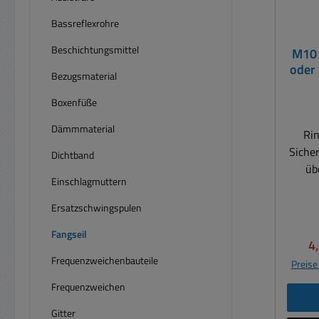
Bassreflexrohre
Beschichtungsmittel
M10 
oder 
Bezugsmaterial
Boxenfüße
Dämmmaterial
Rin
Siche
Dichtband
über
Einschlagmuttern
Trag
Eins
Ersatzschwingspulen
Verb
Fangseil
Eins
Ve
4
eine
Frequenzweichenbauteile
Preise
Gewind
Frequenzweichen
Tra
Prod
Gitter