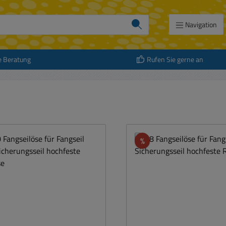
Navigation
e Beratung
Rufen Sie gerne an
att
Rabatt
%