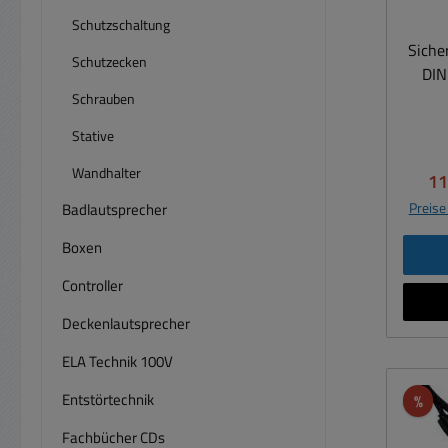
Schutzschaltung
Siche
Schutzecken
DIN
Schrauben
Stative
Faser
6 mm
Wandhalter
Ve
11
(Form A) 
Preise
Badlautsprecher
Temp
Boxen
+100° 
Controller
Seildur
Rundlitzen
Deckenlautsprecher
6x19 FC Norm:
ELA Technik 100V
4:20
Nen
Entstörtechnik
Rab
%
Se
Ober
Fachbücher CDs