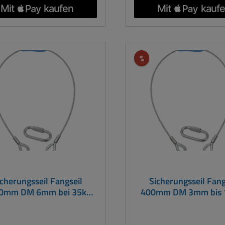
Tragen von Lasten im
Tragen von Lasten 
betrieb Sie beschreibt
Hebezeugbetrieb Sie beschreibt
cht das maximal zulässige
nicht das maximal zulä
ht, für das das Produkt beim
Gewicht, für das das Prod
tz über Personen ausgelegt
Einsatz über Personen au
att
Rabatt
%
ist! Material: C15E
ist! Material: C15
windedurchmesser: M10
Gewindedurchmesser
ndelänge: 17mm Max. Last
Gewindelänge: 13mm Max
(4-fach): 230 kg Max. Last
WLL (4-fach): 140 kg Ma
BGV C1 (8-fach): 115 kg
BGV C1 (8-fach): 70
nendurchmesser: 25mm
Innendurchmesser:
ßendurchmesser: 45mm
Außendurchmesser: 
mtlänge: 62mm Gewicht:
Gesamtlänge: 49mm Gewicht:
115g
60gr
icherungsseil Fangseil
Sicherungsseil Fang
0mm DM 6mm bei 35kg
400mm DM 3mm bis 
inklusive Karabine
inklusive Karabin