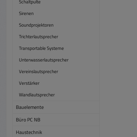
D
Schaltpulte
Tragf
Sirenen
(Ein
Sich
Soundprojektoren
korrek
Trichterlautsprecher
üb
3:20
Transportable Systeme
das z
Seil
Unterwasserlautsprecher
Vereinslautsprecher
Verstärker
Wandlautsprecher
Bauelemente
Büro PC NB
Haustechnik