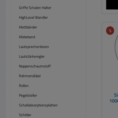
Hebezeug
Griffe Schalen Halter
ni
HighLevel Wandler
Gewic
Einsa
Klettbänder
Rab
%
Klebeband
Ge
Gewi
Lautsprecherdosen
WLL 
Lautstärkeregler
In
Noppenschaumstoff
Au
Rahmendübel
Gesa
Rollen
S
Pegelsteller
100
Schallabsorptionsplatten
Schilder