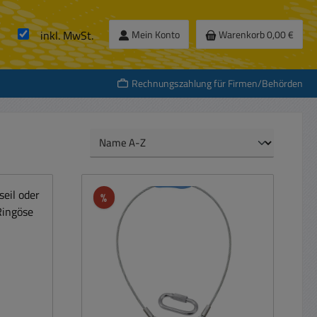
inkl. MwSt.
Mein Konto
Warenkorb
0,00 €
Rechnungszahlung für Firmen/Behörden
Rabatt
%