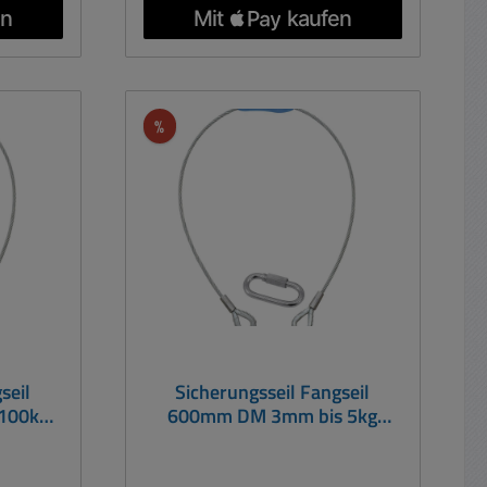
im
1770 Oberfläche der Drähte:
Verzinkt Längengewicht: 0,0554
ssige
kg/m Set bestehend aus: 1x
ukt beim
Stahlseil 1000x4mm und 1x
sgelegt
Schnellverbindungsglied.
Rabatt
%
E
: M8
. Last
x. Last
 kg
 20mm
36mm
seil
Sicherungsseil Fangseil
100kg
600mm DM 3mm bis 5kg
er
inklusive Karabiner