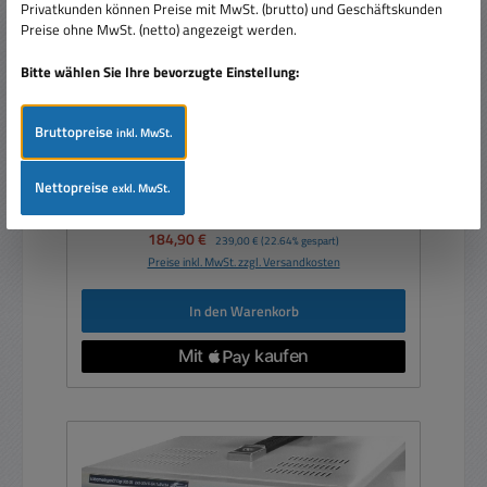
Privatkunden können Preise mit MwSt. (brutto) und Geschäftskunden
Preise ohne MwSt. (netto) angezeigt werden.
Regelbares Labornetzgerät Doppelnetzteil 2x 0-
30V 3A 180W 4xLCD
Bitte wählen Sie Ihre bevorzugte Einstellung:
Bruttopreise
inkl. MwSt.
Nettopreise
exkl. MwSt.
Verkaufspreis:
184,90 €
Regulärer Preis:
239,00 €
(22.64% gespart)
Preise inkl. MwSt. zzgl. Versandkosten
In den Warenkorb