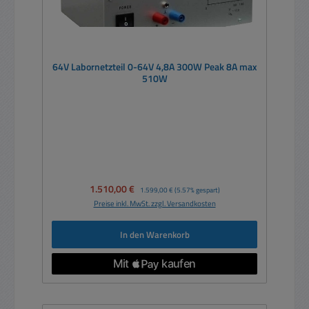
64V Labornetzteil 0-64V 4,8A 300W Peak 8A max
510W
Verkaufspreis:
1.510,00 €
Regulärer Preis:
1.599,00 €
(5.57% gespart)
Preise inkl. MwSt. zzgl. Versandkosten
In den Warenkorb