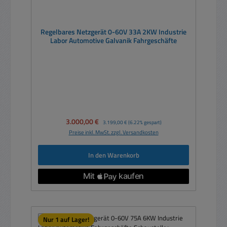
Regelbares Netzgerät 0-60V 33A 2KW Industrie
Labor Automotive Galvanik Fahrgeschäfte
Verkaufspreis:
3.000,00 €
Regulärer Preis:
3.199,00 €
(6.22% gespart)
Preise inkl. MwSt. zzgl. Versandkosten
In den Warenkorb
Nur 1 auf Lager!