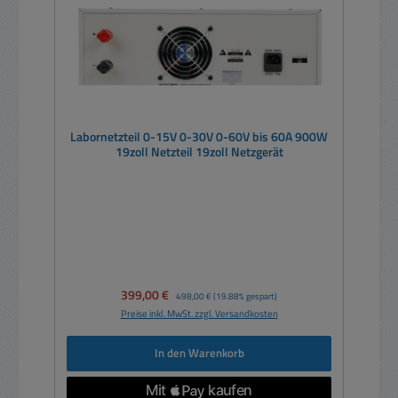
Labornetzteil 0-15V 0-30V 0-60V bis 60A 900W
19zoll Netzteil 19zoll Netzgerät
Verkaufspreis:
399,00 €
Regulärer Preis:
498,00 €
(19.88% gespart)
Preise inkl. MwSt. zzgl. Versandkosten
In den Warenkorb