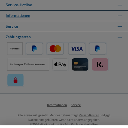
Service-Hotline
Informationen
Service
Zahlungsarten
Vorkasse
PayPal
Kredit- oder Debitkarte über PayPal
Später Bezahlen ü
Rechnung nur für Firmen Kommunen
Apple Pay über Mollie Zahlungssystem
Kreditkarte über Mollie Zahl
Klarna über Moll
paysafecard über Mollie Zahlungssystem
Informationen
Service
Alle Preise inkl. gesetzl. Mehrwertsteuer zzgl.
Versandkosten
und ggf.
Nachnahmegebühren, wenn nicht anders angegeben.
© 2026 HENRI elektronik - Alle Rechte vorbehalten.