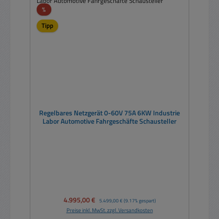
Rabatt
%
Tipp
Regelbares Netzgerät 0-60V 75A 6KW Industrie
Labor Automotive Fahrgeschäfte Schausteller
Verkaufspreis:
4.995,00 €
Regulärer Preis:
5.499,00 €
(9.17% gespart)
Preise inkl. MwSt. zzgl. Versandkosten