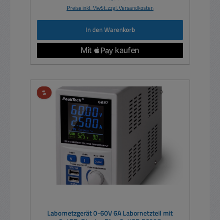
Preise inkl. MwSt. zzgl. Versandkosten
In den Warenkorb
Rabatt
%
Labornetzgerät 0-60V 6A Labornetzteil mit