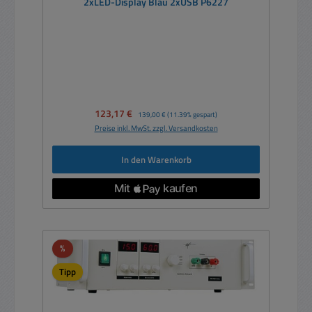
2xLED-Display Blau 2xUSB P6227
Verkaufspreis:
123,17 €
Regulärer Preis:
139,00 €
(11.39% gespart)
Preise inkl. MwSt. zzgl. Versandkosten
In den Warenkorb
Rabatt
%
Tipp