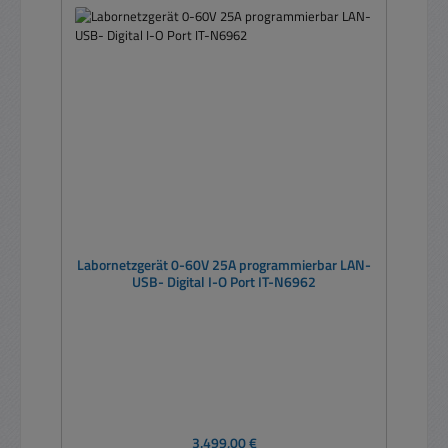
Labornetzgerät 0-60V 25A programmierbar LAN-
USB- Digital I-O Port IT-N6962
Regulärer Preis:
3.499,00 €