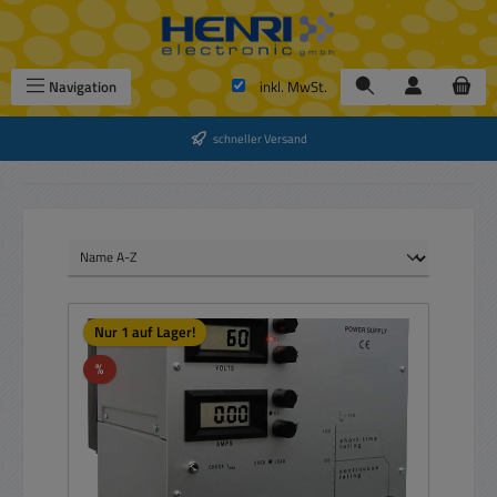
Zum Hauptinhalt springen
Navigation
inkl. MwSt.
schneller Versand
Nur 1 auf Lager!
Rabatt
%