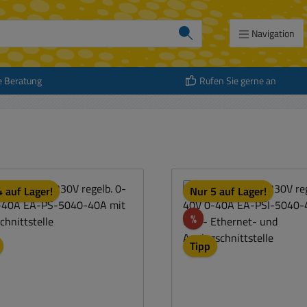
Navigation
e Beratung
Rufen Sie gerne an
 auf Lager!
Nur 5 auf Lager!
att
Rabatt
%
Tipp