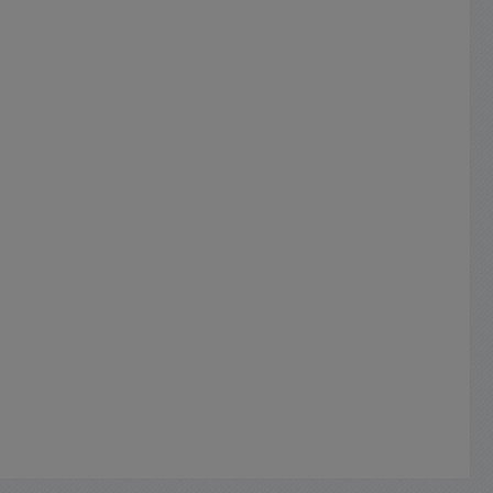
+6% Netz
1mV Lastausregelung bei 100%
schwelle
 0-100%
Laständerung nur 3mV
n. Bei
eff ----
max. Stromstabilität : max
rte wird
00µs
1mA Restwelligkeit bei Nennlast
ltet und
llung Ua
nur 2mV eff bzw. 4mA
stellung
eff Netzsicherung 4x 4A träg und
den
Geräte-
2x 0,5A trage jew.
ben.
5x20mm Gewicht :
nen
23Kg Schutzgrad IP30 Erfüllt
der den
altung
Normen : 0411 + 0805 / DIN EN
ung des
60950 Sicherheitratrafo = EN
gelung,
60742 / Funkenstört nach DIN
eregelte
0875Gerät mit 3pol
spannung
digitale
Schutzkontaktstecker Abmessung
f der
ige
en : B: 451mm H: 134mm T:
estellt.
I Farbe
410mm Gewicht : ca. 23Kg ***
önnen
nstiges
Lieferung da Sperrgut per
istung,
sche
Spedition mit Frachtaufschlag ...
für die
N61558-
siehe Warenkorbberechnung dann
, OCP