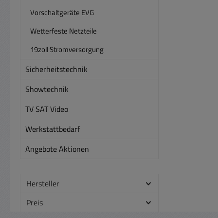
H
eine
Vorschaltgeräte EVG
sowie
S
(OP
Wetterfeste Netzteile
au
Errei
Kur
19zoll Stromversorgung
der D
Üb
es wird eine Alarmmeldun
Sicherheitstechnik
Wi
Aufz
S
Showtechnik
von 
BEFE
TV SAT Video
Über
siehe
DC-Au
Werkstattbedarf
auc
Gerät
eigen
Bed
Angebote Aktionen
Sollw
Fer
un
USB/4
Anzei
Hersteller
für d
Mit
Fe
Preis
Span
sowi