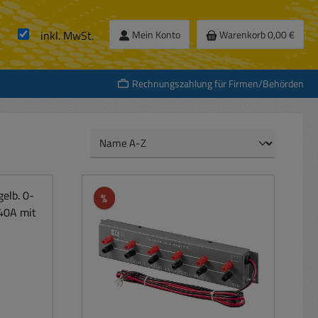
inkl. MwSt.
Mein Konto
Warenkorb
0,00 €
Rechnungszahlung für Firmen/Behörden
Rabatt
%