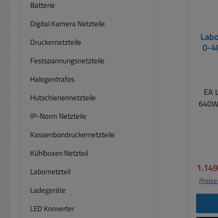
Batterie
Digital Kamera Netzteile
Labo
Druckernetzteile
0-4
40A
Festspannungsnetzteile
Halogentrafos
EA 
Hutschienennetzteile
640W 
IP-Norm Netzteile
Bildu
Kassenbondruckernetzteile
40V
Kühlboxen Netzteil
Verka
1.149
Labornetzteil
Tisch
Preise
Wind
Ladegeräte
manue
LED Konverter
US