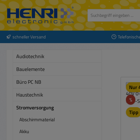
 Hauptinhalt springen
Zur Suche springen
Zur Hauptnavigation springen
schneller Versand
Telefonisch
Audiotechnik
Bauelemente
Büro PC NB
Nur 4
Haustechnik
Rab
%
Stromversorgung
Tipp
Abschirmmaterial
Akku