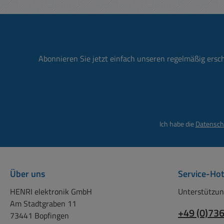
Sch
Kommu
)eing
(ein 
gegen
Dre
Fernp
(LOC
Abonnieren Sie jetzt einfach unseren regelmäßig ersc
de
Netzt
Ausga
Funk
daß d
Software
im Dis
Ei
Istwerte
Ich habe die
Datensch
23
Anw
Ausg
Ausg
sta
Di
A
Über uns
Service-Hot
Dreh
Lei
häuf
HENRI elektronik GmbH
Unterstützun
R
imme
Am Stadtgraben 11
Last
+49 (0)73
müss
73441 Bopfingen
mV Netzschwankungen 50 mV