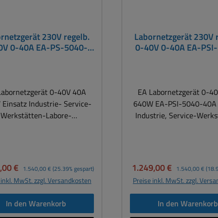
rnetzgerät 230V regelb.
Labornetzgerät 230V r
0V 0-40A EA-PS-5040-
0-40V 0-40A EA-PSI
 mit USB-Schnittstelle
40A mit USB- Etherne
Analogschnittstel
Labornetzgerät 0-40V 40A
EA Labornetzgerät 0-4
Einsatz Industrie- Service-
640W EA-PSI-5040-40A 
Werkstätten-Labore-
Industrie, Service-Werks
ngseinrichtungen Solides 0-
Labore,
 0-40A Labornetzgerät bis
BildungseinrichtungenSol
640Watt Leistung +
40V 0-40A Labornetzgerät
Programmierbare DC-
Watt Leistung und U
ufspreis:
Regulärer Preis:
Verkaufspreis:
Regulärer Preis:
,00 €
1.249,00 €
1.540,00 €
(25.39% gespart)
1.540,00 €
(18.
netzgeräte mit USB-Port und
Ethernet- und Analogschni
 inkl. MwSt. zzgl. Versandkosten
Preise inkl. MwSt. zzgl. Vers
ows-Steuerungssoftware (
( siehe auch weitere Bild
lle Bedienung und einfache
EA Elektro-Automat
In den Warenkorb
In den Warenkor
B-PC-Steuerung ) Das EA
Labornetzgerät hat e