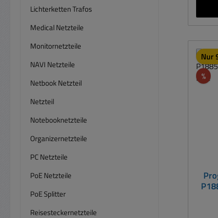
Elekt
Lichterketten Trafos
hat e
Medical Netzteile
Ausga
Monitornetzteile
reic
Nur 9
Nenn
NAVI Netzteile
de
Rab
%
Netbook Netzteil
einste
bis 11
Netzteil
ist, 
Übe
Notebooknetzteile
Schä
Organizernetzteile
eine
Ausg
PC Netzteile
Blaue
Pro
PoE Netzteile
Anzei
P1885
Leist
PoE Splitter
ON/O
Reisesteckernetzteile
Sa