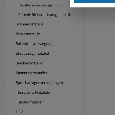
einstellbar. So ka
Schal
Regelbare Wechselspannung
RS-48
Anwe
Zubehör für Hochleistungsnetzteile
Ein a
we
angesc
Scannernetzteile
Spann
S
jew
Schaltnetzteile
Netzte
kontin
folg
Solarstromversorgung
bei ma
ein
Ferns
Staubsaugernetzteil
Str
digita
Span
befin
Steckernetzteile
Sta
der
Spannungswandler
(g
Schra
Sprechanlagenversorgungen
B
vorha
Thin Clients Netzteile
die a
Ausgan
vor 
Transformatoren
ste
A
USV
Über