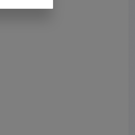
 0-5A =
-10% 50/60Hz ( 48-62Hz
gedeckt
) Leistung 1000VA = ca.
5V (DC)
1000W 2-fach
nd somit
annung
Gleichspannungsregler beide sind
d 100%
 0-5A =
100% identisch aufgebaut + Beide
 egal ob
Quellen bzw. Netzteile können
r per
V (DC)
auch in auch in Reihe werden. +
oge oder
annung
Beide Quellen sind galvanisch
 0-5A =
getrennt Eingang zu
derseite
Ausgang Ausgangsspannung DC :
st ein
stung =
0-40V regelbar ( Stufenlos
auf
ng )
) Ausgangsstrom 0...10A ( 2x
ückseite
sgang
0,003A.... 10A ) Anzeigen : LCD
dfrei
Digitalanzeigen 3,5-stellig ( 13mm
braucher
 2mV
) jew. für 2x Spannung und
hützen,
 -7/+6%
Strom Extra Überlastschutz
integriert mit Status-
(OVP),
it Ueff
LED Spannungsstabilität : max
(OCP),