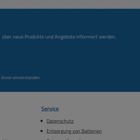
al für
***
) EMV
nen die
-3 /
erden
ngen:
230mm
n, über neue Produkte und Angebote informiert werden.
en, ohne
, werden
unter den
nnung,
 ihnen einverstanden.
d
tellen.
 der
Service
e nicht
llen zu
Datenschutz
te neun
Entsorgung von Batterien