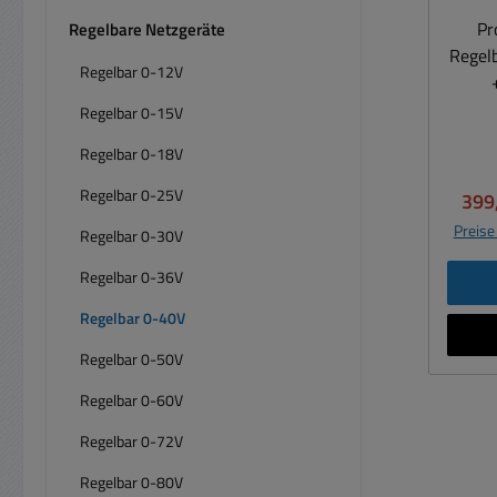
Ansch
Pr
Regelbare Netzgeräte
) un
Regel
und V
Regelbar 0-12V
fü
Regelbar 0-15V
Chass
mikr
Fl
Regelbar 0-18V
Gle
Regelbar 0-25V
Verk
399
Wirk
maxim
Int
Preise
Regelbar 0-30V
200W
Sp
digi
Regelbar 0-36V
V
Bef
Regelbar 0-40V
A
Tempe
Erwei
Regelbar 0-50V
K
ist da
Sch
Regelbar 0-60V
ei
vers
B
Regelbar 0-72V
eig
Indus
konti
Regelbar 0-80V