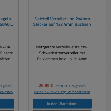
egelb.
Netzteil Verteiler von 2x4mm
-5040-
Stecker auf 12x 4mm Buchsen
t- und
le
0V 40A
Netzgeräte Verteilerleiste bzw.
Einsatz
Schwachstromverteiler mit
tätten,
Polklemmen bzw. üblich 4mm
Bananensteckerbuchsen
ides 0-
Belastbarkeit max. 20A Einsatz an
 bis 640
Labornetzteilen,
SB-,
Festspannungsnetzteilen oder
Verkaufspreis:
Regulärer Preis:
26,95 €
9% gespart)
29,90 €
(9.87% gespart)
ttstelle
auch regelbaren Netzteilen aller
andkosten
Preise inkl. MwSt. zzgl. Versandkosten
er ) Das
Art ideal für Prüfaufbauten,
ik
Werkstätten, Labor, Service,
b
In den Warenkorb
ine
Werkbank, Schule, Hobby,