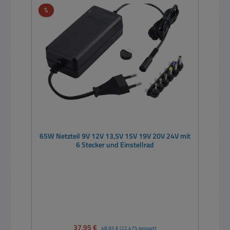
Rabatt
%
65W Netzteil 9V 12V 13,5V 15V 19V 20V 24V mit
6 Stecker und Einstellrad
Verkaufspreis:
37,95 €
Regulärer Preis:
48,95 €
(22.47% gespart)