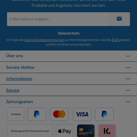
Produkte und Angebote informiert werden.
E-
Mail-
Adresse
*
Datenschutz
Ich habe die
Datenschutzbestimmungen
zur Kenntnis genommen und die
AGB
gelesen
und bin mit ihnen einverstanden.
Über uns
Service-Hotline
Informationen
Service
Zahlungsarten
Vorkasse
PayPal
Kredit- oder Debitkarte über PayPal
Später Bezahlen ü
Rechnung nur für Firmen Kommunen