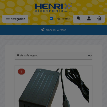
Zum Hauptinhalt springen
Navigation
inkl. MwSt.
schneller Versand
Rabatt
%