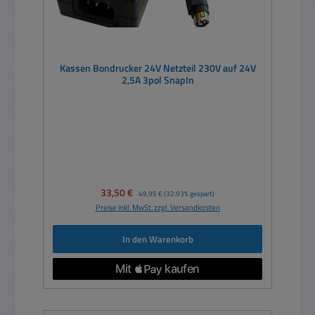
Kassen Bondrucker 24V Netzteil 230V auf 24V
2,5A 3pol SnapIn
Verkaufspreis:
33,50 €
Regulärer Preis:
49,95 €
(32.93% gespart)
Preise inkl. MwSt. zzgl. Versandkosten
In den Warenkorb