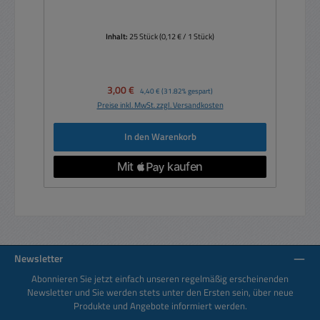
Inhalt:
25 Stück
(0,12 € / 1 Stück)
Verkaufspreis:
3,00 €
Regulärer Preis:
4,40 €
(31.82% gespart)
Preise inkl. MwSt. zzgl. Versandkosten
In den Warenkorb
Newsletter
Abonnieren Sie jetzt einfach unseren regelmäßig erscheinenden
Newsletter und Sie werden stets unter den Ersten sein, über neue
Produkte und Angebote informiert werden.