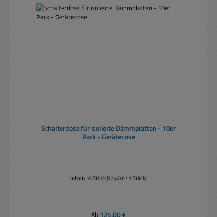
Schalterdose für isolierte Dämmplatten - 10er
Pack - Gerätedose
Inhalt:
10 Stück
(12,40 € / 1 Stück)
Regulärer Preis:
Ab
124,00 €