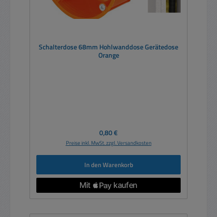
Schalterdose 68mm Hohlwanddose Gerätedose
Orange
Regulärer Preis:
0,80 €
Preise inkl. MwSt. zzgl. Versandkosten
In den Warenkorb