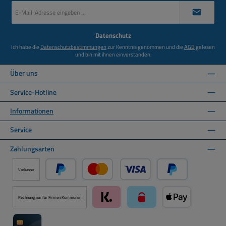
E-
Mail-
Adresse
*
Datenschutz
Ich habe die
Datenschutzbestimmungen
zur Kenntnis genommen und die
AGB
gelesen
und bin mit ihnen einverstanden.
Über uns
Service-Hotline
Informationen
Service
Zahlungsarten
Vorkasse
PayPal
Kredit- oder Debitkarte über PayPal
Später Bezahlen ü
Rechnung nur für Firmen Kommunen
Klarna über Mollie Zahlungssystem
paysafecard über Mollie Zah
Apple Pay über M