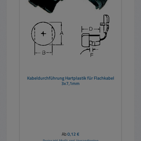
Kabeldurchführung Hartplastik für Flachkabel
3x7,1mm
Regulärer Preis:
Ab
0,12 €
Preise inkl. MwSt. zzgl. Versandkosten