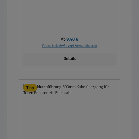
Regulärer Preis:
Ab
9,40 €
Preise inkl. MwSt. zzgl. Versandkosten
Details
Tipp