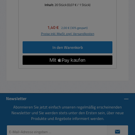
Inhalt:
20 Stück
(0,07 € / 1 Stück)
Verkaufspreis:
1,40 €
Regulärer Preis:
2,00 €
(30% gespart)
Preise inkl. MwSt. zzgl. Versandkosten
In den Warenkorb
Newsletter
Abonnieren Sie jetzt einfach unseren regelmäßig erscheinenden
Newsletter und Sie werden stets unter den Ersten sein, über neue
Produkte und Angebote informiert werden.
E-
Mail-