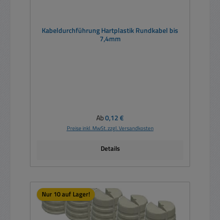
Kabeldurchführung Hartplastik Rundkabel bis
7,4mm
Regulärer Preis:
Ab
0,12 €
Preise inkl. MwSt. zzgl. Versandkosten
Details
Nur 10 auf Lager!