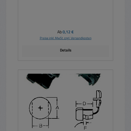
Regulärer Preis:
Ab
0,12 €
Preise inkl. MwSt. zzgl. Versandkosten
Details