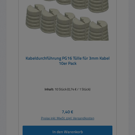
Kabeldurchführung PG16 Tülle für 3mm Kabel
10er Pack
Inhalt:
10 Stück
(0,74 € / 1 Stück)
Regulärer Preis:
7,40 €
Preise inkl. MwSt. zzgl. Versandkosten
In den Warenkorb