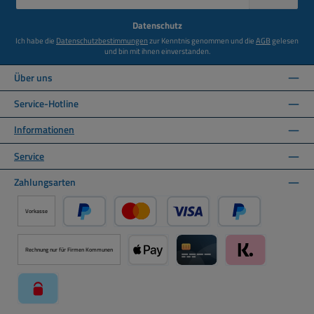
Adresse
*
Datenschutz
Ich habe die
Datenschutzbestimmungen
zur Kenntnis genommen und die
AGB
gelesen
und bin mit ihnen einverstanden.
Über uns
Service-Hotline
Informationen
Service
Zahlungsarten
Vorkasse
PayPal
Kredit- oder Debitkarte über PayPal
Später Bezahlen ü
Rechnung nur für Firmen Kommunen
Apple Pay über Mollie Zahlungssystem
Kreditkarte über Mollie Zahl
Klarna über Moll
paysafecard über Mollie Zahlungssystem