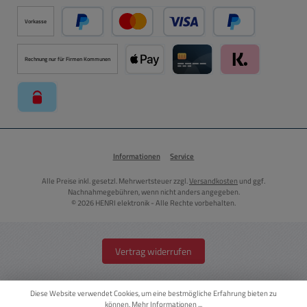
Vorkasse
PayPal
Kredit- oder Debitkarte über PayPal
Später Bezahlen ü
Rechnung nur für Firmen Kommunen
Apple Pay über Mollie Zahlungssystem
Kreditkarte über Mollie Zahl
Klarna über Moll
paysafecard über Mollie Zahlungssystem
Informationen
Service
Alle Preise inkl. gesetzl. Mehrwertsteuer zzgl.
Versandkosten
und ggf.
Nachnahmegebühren, wenn nicht anders angegeben.
© 2026 HENRI elektronik - Alle Rechte vorbehalten.
Vertrag widerrufen
Diese Website verwendet Cookies, um eine bestmögliche Erfahrung bieten zu
können.
Mehr Informationen ...