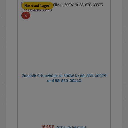
Nur 4 auf Lager!
Rabatt
%
Zubehör Schutzhülle zu 500W Nr 88-830-00375
und 88-830-00440
Verkaufspreis:
16,95 €
Regulärer Preis:
22,95 €
(26.14% gespart)