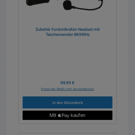
Zubehör Funkmikrofon Headset mit
Taschensender 865MHz
Regulärer Preis:
69,95 €
Preise inkl. MwSt. zzgl. Versandkosten
In den Warenkorb