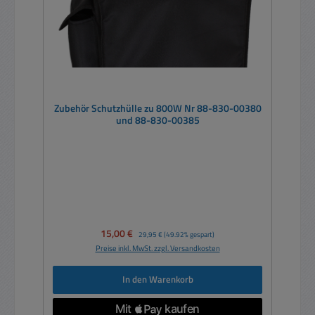
Zubehör Schutzhülle zu 800W Nr 88-830-00380
und 88-830-00385
Verkaufspreis:
15,00 €
Regulärer Preis:
29,95 €
(49.92% gespart)
Preise inkl. MwSt. zzgl. Versandkosten
In den Warenkorb