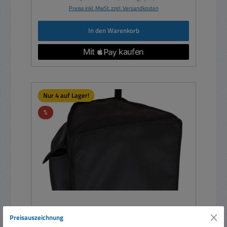
Preise inkl. MwSt. zzgl. Versandkosten
In den Warenkorb
Nur 4 auf Lager!
Rabatt
%
Preisauszeichnung
Zubehör Schutzhülle zu 700W Nr 88-830-00360