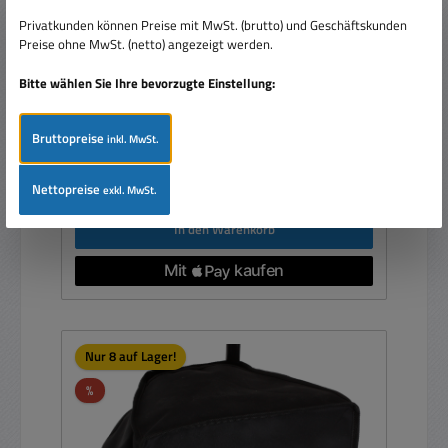
und 88-830-00376
Privatkunden können Preise mit MwSt. (brutto) und Geschäftskunden
Preise ohne MwSt. (netto) angezeigt werden.
Bitte wählen Sie Ihre bevorzugte Einstellung:
Bruttopreise
inkl. MwSt.
Verkaufspreis:
19,90 €
Regulärer Preis:
26,95 €
(26.16% gespart)
Preise inkl. MwSt. zzgl. Versandkosten
Nettopreise
exkl. MwSt.
In den Warenkorb
Nur 8 auf Lager!
Rabatt
%