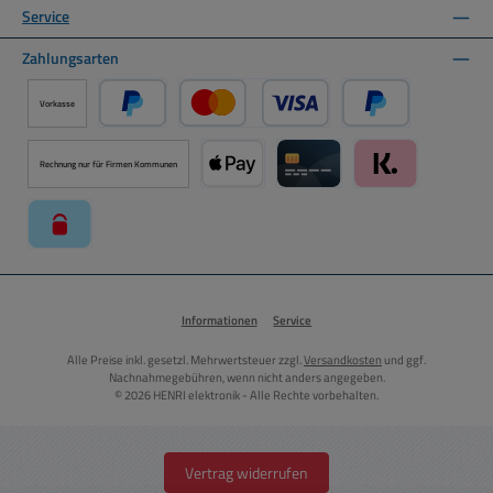
Service
Zahlungsarten
Vorkasse
PayPal
Kredit- oder Debitkarte über PayPal
Später Bezahlen ü
Rechnung nur für Firmen Kommunen
Apple Pay über Mollie Zahlungssystem
Kreditkarte über Mollie Zahl
Klarna über Moll
paysafecard über Mollie Zahlungssystem
Informationen
Service
Alle Preise inkl. gesetzl. Mehrwertsteuer zzgl.
Versandkosten
und ggf.
Nachnahmegebühren, wenn nicht anders angegeben.
© 2026 HENRI elektronik - Alle Rechte vorbehalten.
Vertrag widerrufen