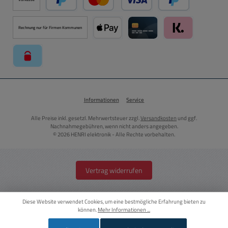
PayPal
Kredit- oder Debitkarte über PayPal
Später Bezahlen ü
Rechnung nur für Firmen Kommunen
Apple Pay über Mollie Zahlungssystem
Kreditkarte über Mollie Zahl
Klarna über Moll
paysafecard über Mollie Zahlungssystem
Informationen
Service
Alle Preise inkl. gesetzl. Mehrwertsteuer zzgl.
Versandkosten
und ggf.
Nachnahmegebühren, wenn nicht anders angegeben.
© 2026 HENRI elektronik - Alle Rechte vorbehalten.
Vertrag widerrufen
Diese Website verwendet Cookies, um eine bestmögliche Erfahrung bieten zu
können.
Mehr Informationen ...