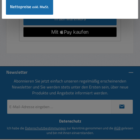
Preise inkl. MwSt. zzgl. Versandkosten
Nettopreise
exkl. MwSt.
In den Warenkorb
Newsletter
Abonnieren Sie jetzt einfach unseren regelmäßig erscheinenden
Newsletter und Sie werden stets unter den Ersten sein, über neue
Produkte und Angebote informiert werden.
E-
Mail-
Adresse
*
Datenschutz
Ich habe die
Datenschutzbestimmungen
zur Kenntnis genommen und die
AGB
gelesen
und bin mit ihnen einverstanden.