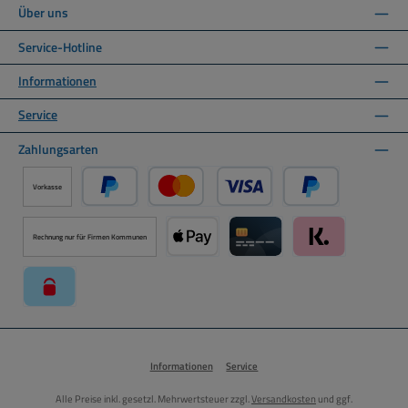
Über uns
Service-Hotline
Informationen
Service
Zahlungsarten
Vorkasse
PayPal
Kredit- oder Debitkarte über PayPal
Später Bezahlen ü
Rechnung nur für Firmen Kommunen
Apple Pay über Mollie Zahlungssystem
Kreditkarte über Mollie Zahl
Klarna über Moll
paysafecard über Mollie Zahlungssystem
Informationen
Service
Alle Preise inkl. gesetzl. Mehrwertsteuer zzgl.
Versandkosten
und ggf.