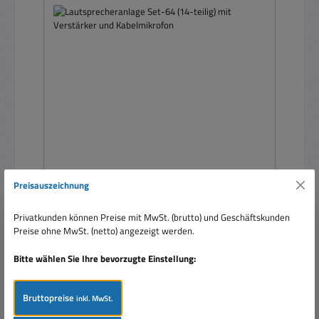
Preisauszeichnung
Lautsprecheranlage Set-64 (14-teilig) mit
Verstärker und Kabelmikrofon
Privatkunden können Preise mit MwSt. (brutto) und Geschäftskunden
Preise ohne MwSt. (netto) angezeigt werden.
Bitte wählen Sie Ihre bevorzugte Einstellung:
Bruttopreise
inkl. MwSt.
Regulärer Preis:
1.250,00 €