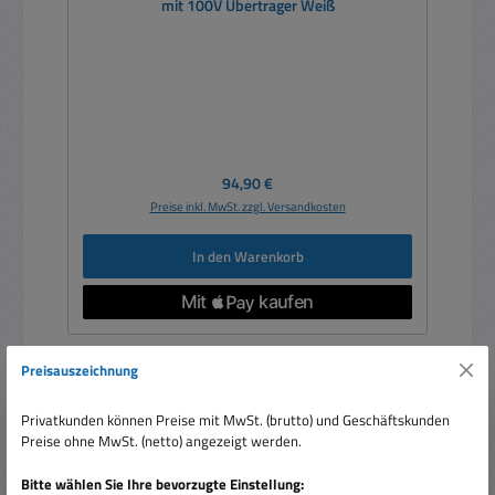
mit 100V Übertrager Weiß
Regulärer Preis:
94,90 €
Preise inkl. MwSt. zzgl. Versandkosten
In den Warenkorb
Preisauszeichnung
Rabatt
%
Privatkunden können Preise mit MwSt. (brutto) und Geschäftskunden
Preise ohne MwSt. (netto) angezeigt werden.
Bitte wählen Sie Ihre bevorzugte Einstellung: