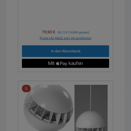
Verkaufspreis:
79,90 €
Regulärer Preis:
99,72 €
(19.88% gespart)
Preise inkl. MwSt. zzgl. Versandkosten
In den Warenkorb
Rabatt
%