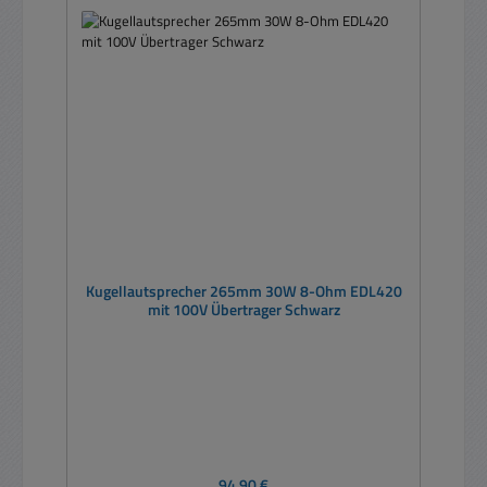
Kugellautsprecher 265mm 30W 8-Ohm EDL420
mit 100V Übertrager Schwarz
Regulärer Preis:
94,90 €