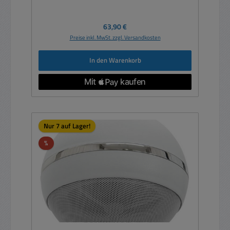
Regulärer Preis:
63,90 €
Preise inkl. MwSt. zzgl. Versandkosten
In den Warenkorb
Nur 7 auf Lager!
Rabatt
%