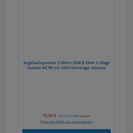
Kugellautsprecher 210mm 20W 8-Ohm 2-Wege
System WCP6 mit 100V Übertrager schwarz
Verkaufspreis:
79,90 €
Regulärer Preis:
94,95 €
(15.85% gespart)
Preise inkl. MwSt. zzgl. Versandkosten