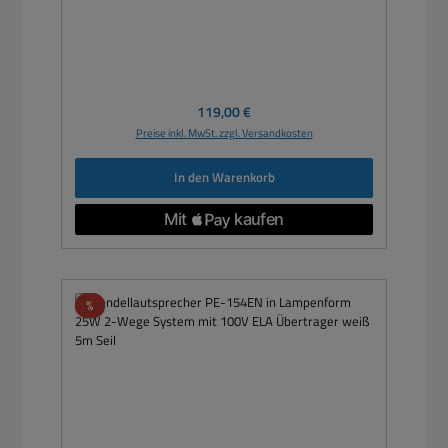
Regulärer Preis:
119,00 €
Preise inkl. MwSt. zzgl. Versandkosten
In den Warenkorb
Rabatt
%