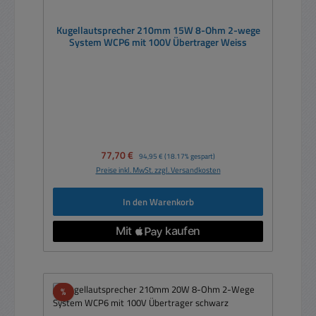
Kugellautsprecher 210mm 15W 8-Ohm 2-wege
System WCP6 mit 100V Übertrager Weiss
Verkaufspreis:
77,70 €
Regulärer Preis:
94,95 €
(18.17% gespart)
Preise inkl. MwSt. zzgl. Versandkosten
In den Warenkorb
Rabatt
%