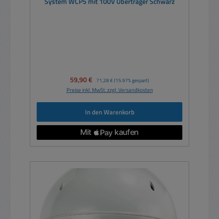
System WCP5 mit 100V Übertrager Schwarz
Verkaufspreis:
59,90 €
Regulärer Preis:
71,28 €
(15.97% gespart)
Preise inkl. MwSt. zzgl. Versandkosten
In den Warenkorb