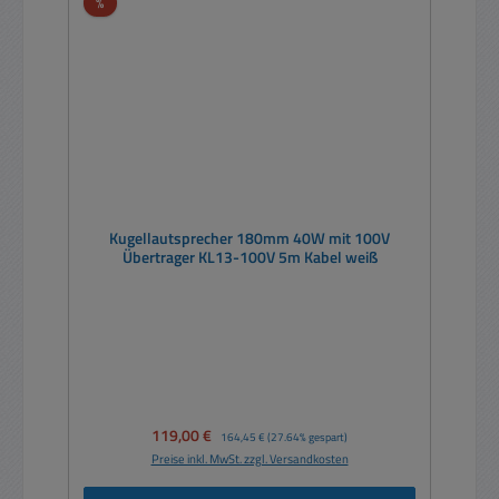
Rabatt
%
Kugellautsprecher 180mm 40W mit 100V
Übertrager KL13-100V 5m Kabel weiß
Verkaufspreis:
119,00 €
Regulärer Preis:
164,45 €
(27.64% gespart)
Preise inkl. MwSt. zzgl. Versandkosten