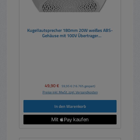
Kugellautsprecher 180mm 20W weißes ABS-
Gehäuse mit 100V Übertrager
Designlautsprecher
Verkaufspreis:
49,90 €
Regulärer Preis:
59,95 €
(16.76% gespart)
Preise inkl. MwSt. zzgl. Versandkosten
In den Warenkorb