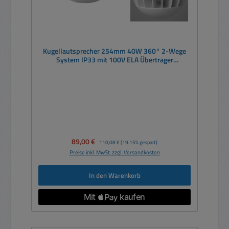
Kugellautsprecher 254mm 40W 360° 2-Wege
System IP33 mit 100V ELA Übertrager
Verkehrsweiß
Verkaufspreis:
89,00 €
Regulärer Preis:
110,08 €
(19.15% gespart)
Preise inkl. MwSt. zzgl. Versandkosten
In den Warenkorb