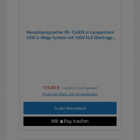
Pendellautsprecher PE-154EN in Lampenform
25W 2-Wege System mit 100V ELA Übertrager
weiß 5m Seil
Verkaufspreis:
125,00 €
Regulärer Preis:
142,80 €
(12.46% gespart)
Preise inkl. MwSt. zzgl. Versandkosten
In den Warenkorb