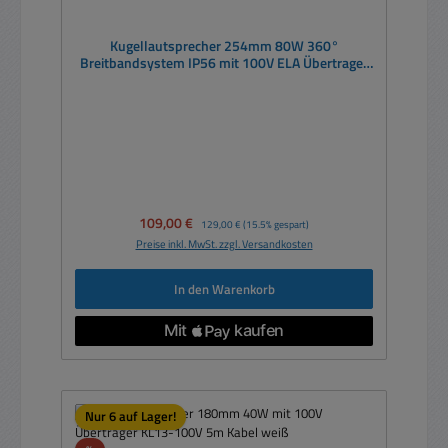
Kugellautsprecher 254mm 80W 360°
Breitbandsystem IP56 mit 100V ELA Übertrager
weiß
Verkaufspreis:
109,00 €
Regulärer Preis:
129,00 €
(15.5% gespart)
Preise inkl. MwSt. zzgl. Versandkosten
In den Warenkorb
Nur 6 auf Lager!