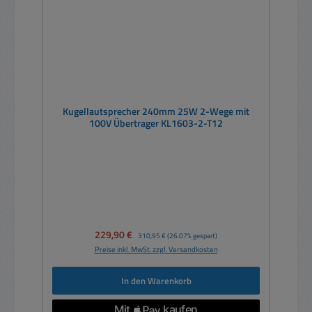
Kugellautsprecher 240mm 25W 2-Wege mit
100V Übertrager KL1603-2-T12
Verkaufspreis:
229,90 €
Regulärer Preis:
310,95 €
(26.07% gespart)
Preise inkl. MwSt. zzgl. Versandkosten
In den Warenkorb