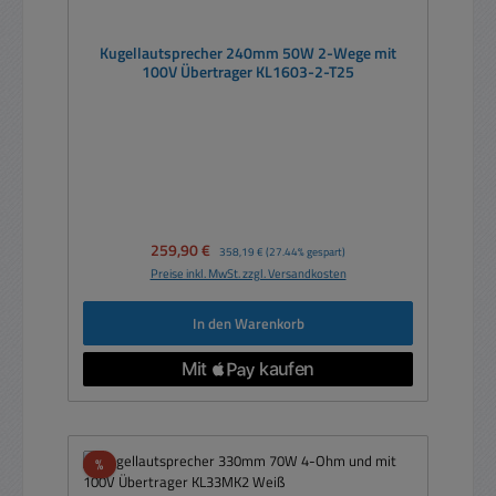
Kugellautsprecher 240mm 50W 2-Wege mit
100V Übertrager KL1603-2-T25
Verkaufspreis:
259,90 €
Regulärer Preis:
358,19 €
(27.44% gespart)
Preise inkl. MwSt. zzgl. Versandkosten
In den Warenkorb
Rabatt
%