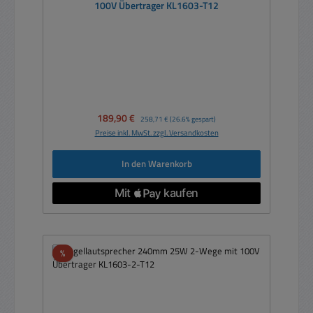
100V Übertrager KL1603-T12
Verkaufspreis:
189,90 €
Regulärer Preis:
258,71 €
(26.6% gespart)
Preise inkl. MwSt. zzgl. Versandkosten
In den Warenkorb
Rabatt
%