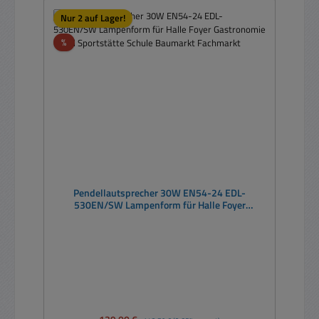
Nur 2 auf Lager!
Rabatt
%
Pendellautsprecher 30W EN54-24 EDL-
530EN/SW Lampenform für Halle Foyer
Gastronomie Hotel Sportstätte Schule Baumarkt
Fachmarkt
Verkaufspreis:
Regulärer Preis: