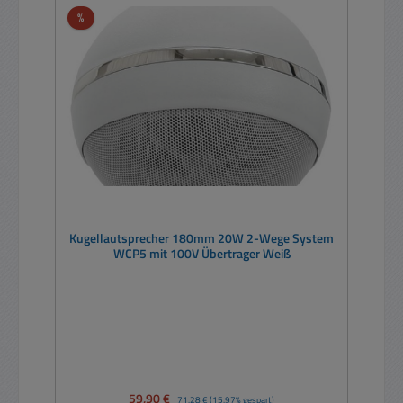
Rabatt
%
Kugellautsprecher 180mm 20W 2-Wege System
WCP5 mit 100V Übertrager Weiß
Verkaufspreis:
59,90 €
Regulärer Preis:
71,28 €
(15.97% gespart)