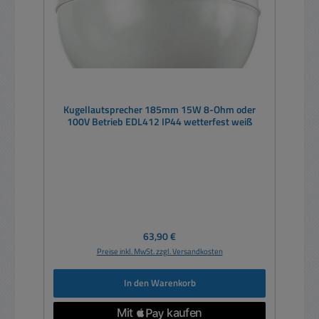
Kugellautsprecher 185mm 15W 8-Ohm oder
100V Betrieb EDL412 IP44 wetterfest weiß
Regulärer Preis:
63,90 €
Preise inkl. MwSt. zzgl. Versandkosten
In den Warenkorb