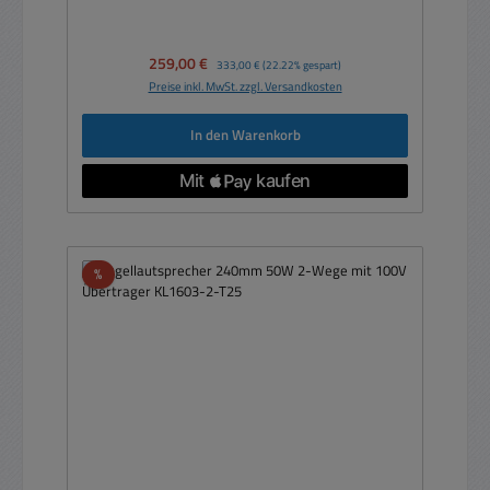
Verkaufspreis:
259,00 €
Regulärer Preis:
333,00 €
(22.22% gespart)
Preise inkl. MwSt. zzgl. Versandkosten
In den Warenkorb
Rabatt
%