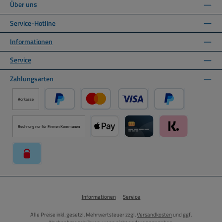
Über uns
Service-Hotline
Informationen
Service
Zahlungsarten
Vorkasse
PayPal
Kredit- oder Debitkarte über PayPal
Später Bezahlen ü
Rechnung nur für Firmen Kommunen
Apple Pay über Mollie Zahlungssystem
Kreditkarte über Mollie Zahl
Klarna über Moll
paysafecard über Mollie Zahlungssystem
Informationen
Service
Alle Preise inkl. gesetzl. Mehrwertsteuer zzgl.
Versandkosten
und ggf.