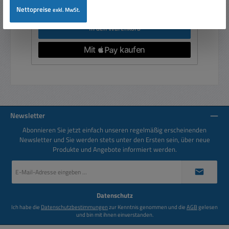
Preise inkl. MwSt. zzgl. Versandkosten
Nettopreise
exkl. MwSt.
In den Warenkorb
Newsletter
Abonnieren Sie jetzt einfach unseren regelmäßig erscheinenden
Newsletter und Sie werden stets unter den Ersten sein, über neue
Produkte und Angebote informiert werden.
E-
Mail-
Adresse
*
Datenschutz
Ich habe die
Datenschutzbestimmungen
zur Kenntnis genommen und die
AGB
gelesen
und bin mit ihnen einverstanden.