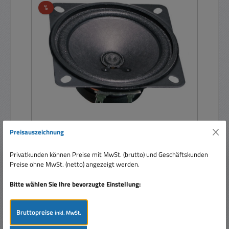
Rabatt
%
Preisauszeichnung
85mm Lautsprecher 4 Ohm 15W Breitband FR87
84x84mm
Privatkunden können Preise mit MwSt. (brutto) und Geschäftskunden
Preise ohne MwSt. (netto) angezeigt werden.
Bitte wählen Sie Ihre bevorzugte Einstellung:
Bruttopreise
inkl. MwSt.
Verkaufspreis:
9,95 €
Regulärer Preis:
12,95 €
(23.17% gespart)