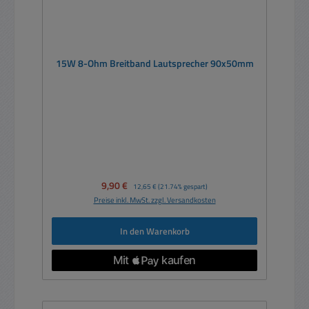
15W 8-Ohm Breitband Lautsprecher 90x50mm
Verkaufspreis:
9,90 €
Regulärer Preis:
12,65 €
(21.74% gespart)
Preise inkl. MwSt. zzgl. Versandkosten
In den Warenkorb