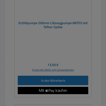
Entlötpumpe 200mm Lötsaugpumpe ANTEX mit
Teflon-Spitze
Regulärer Preis:
13,50 €
Preise inkl. MwSt. zzgl. Versandkosten
In den Warenkorb