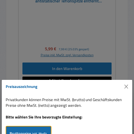
antistatischer Teflonspitze entfernt
überschüssiges Lötzinn
Verkaufspreis:
5,99 €
Regulärer Preis:
7,99 €
(25.03% gespart)
Preise inkl. MwSt. zzgl. Versandkosten
In den Warenkorb
Preisauszeichnung
Privatkunden können Preise mit MwSt. (brutto) und Geschäftskunden
Preise ohne MwSt. (netto) angezeigt werden.
Rabatt
%
Bitte wählen Sie Ihre bevorzugte Einstellung:
Bruttopreise
inkl. MwSt.