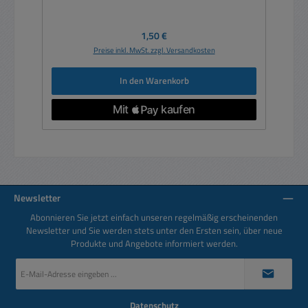
Regulärer Preis:
1,50 €
Preise inkl. MwSt. zzgl. Versandkosten
In den Warenkorb
Newsletter
Abonnieren Sie jetzt einfach unseren regelmäßig erscheinenden
Newsletter und Sie werden stets unter den Ersten sein, über neue
Produkte und Angebote informiert werden.
E-
Mail-
Adresse
*
Datenschutz