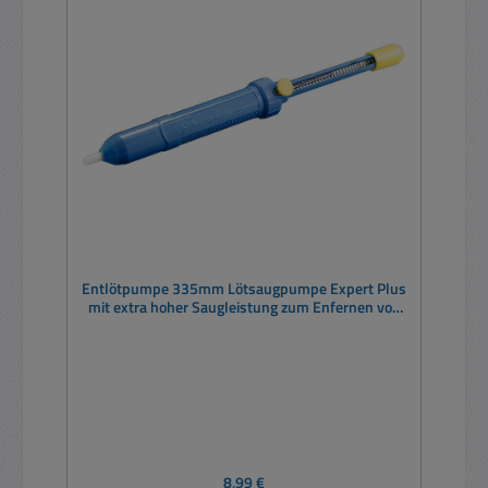
Entlötpumpe 335mm Lötsaugpumpe Expert Plus
mit extra hoher Saugleistung zum Enfernen von
Altlot
Regulärer Preis:
8,99 €