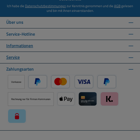
Ich habe die
Datenschutzbestimmungen
zur Kenntnis genommen und die
AGB
gelesen
und bin mit ihnen einverstanden.
Über uns
Service-Hotline
Informationen
Service
Zahlungsarten
Vorkasse
PayPal
Kredit- oder Debitkarte über PayPal
Später Bezahlen ü
Rechnung nur für Firmen Kommunen
Apple Pay über Mollie Zahlungssystem
Kreditkarte über Mollie Zahl
Klarna über Moll
paysafecard über Mollie Zahlungssystem