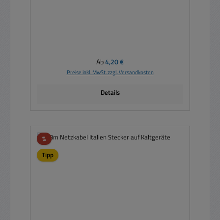
Regulärer Preis:
Ab
4,20 €
Preise inkl. MwSt. zzgl. Versandkosten
Details
Rabatt
%
Tipp