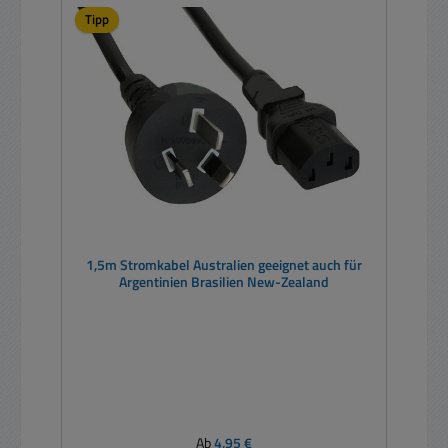
Tipp
1,5m Stromkabel Australien geeignet auch für
Argentinien Brasilien New-Zealand
Regulärer Preis:
Ab
4,95 €