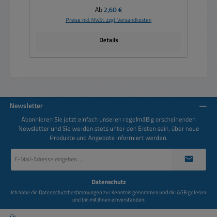
Regulärer Preis:
Ab
2,60 €
Preise inkl. MwSt. zzgl. Versandkosten
Details
Newsletter
Abonnieren Sie jetzt einfach unseren regelmäßig erscheinenden
Newsletter und Sie werden stets unter den Ersten sein, über neue
Produkte und Angebote informiert werden.
E-
Mail-
Adresse
*
Datenschutz
Ich habe die
Datenschutzbestimmungen
zur Kenntnis genommen und die
AGB
gelesen
und bin mit ihnen einverstanden.