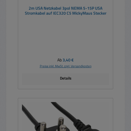
2m USA Netzkabel 3pol NEMA 5-15P USA
Stromkabel auf IEC320 C5 MickyMaus Stecker
Regulärer Preis:
Ab
3,40 €
Preise inkl. MwSt. zzgl. Versandkosten
Details