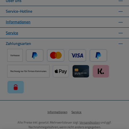
Über uns
Service-Hotline
Informationen
Service
Zahlungsarten
Vorkasse
PayPal
Kredit- oder Debitkarte über PayPal
Später Bezahlen ü
Rechnung nur für Firmen Kommunen
Apple Pay über Mollie Zahlungssystem
Kreditkarte über Mollie Zahl
Klarna über Moll
paysafecard über Mollie Zahlungssystem
Informationen
Service
Alle Preise inkl. gesetzl. Mehrwertsteuer zzgl.
Versandkosten
und ggf.
Nachnahmegebühren, wenn nicht anders angegeben.