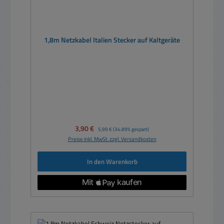
1,8m Netzkabel Italien Stecker auf Kaltgeräte
Verkaufspreis:
3,90 €
Regulärer Preis:
5,99 €
(34.89% gespart)
Preise inkl. MwSt. zzgl. Versandkosten
In den Warenkorb