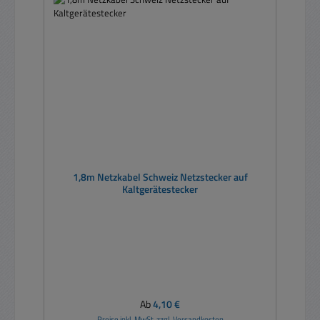
1,8m Netzkabel Schweiz Netzstecker auf
Kaltgerätestecker
Regulärer Preis:
Ab
4,10 €
Preise inkl. MwSt. zzgl. Versandkosten