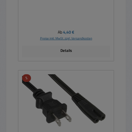
Regulärer Preis:
Ab
4,40 €
Preise inkl. MwSt. zzgl. Versandkosten
Details
Rabatt
%