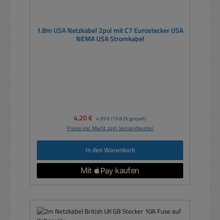
1.8m USA Netzkabel 2pol mit C7 Eurostecker USA
NEMA USA Stromkabel
Verkaufspreis:
4,20 €
Regulärer Preis:
4,99 €
(15.83% gespart)
Preise inkl. MwSt. zzgl. Versandkosten
In den Warenkorb