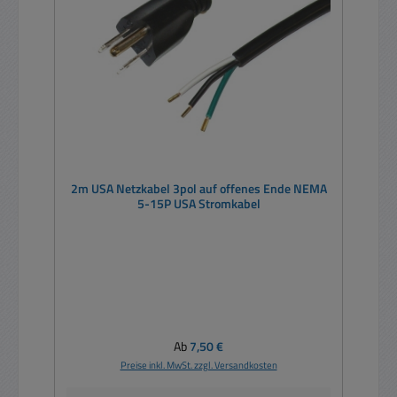
2m USA Netzkabel 3pol auf offenes Ende NEMA
5-15P USA Stromkabel
Regulärer Preis:
Ab
7,50 €
Preise inkl. MwSt. zzgl. Versandkosten