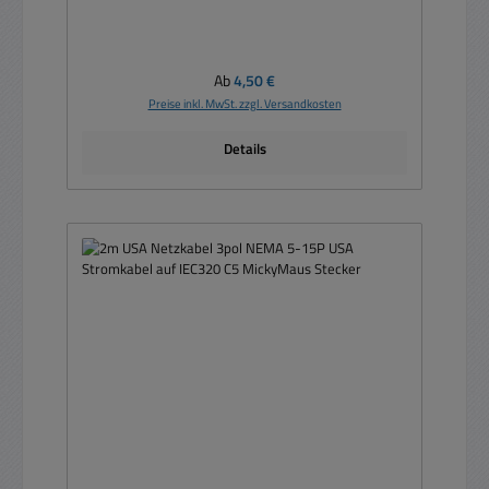
Regulärer Preis:
Ab
4,50 €
Preise inkl. MwSt. zzgl. Versandkosten
Details