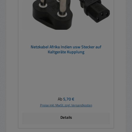
Netzkabel Afrika Indien usw Stecker auf
Kaltgeräte Kupplung
Regulärer Preis:
Ab
5,70 €
Preise inkl. MwSt. zzgl. Versandkosten
Details