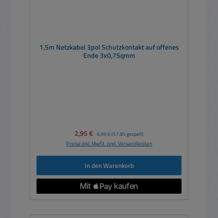
1,5m Netzkabel 3pol Schutzkontakt auf offenes
Ende 3x0,75qmm
Verkaufspreis:
2,95 €
Regulärer Preis:
6,99 €
(57.8% gespart)
Preise inkl. MwSt. zzgl. Versandkosten
In den Warenkorb