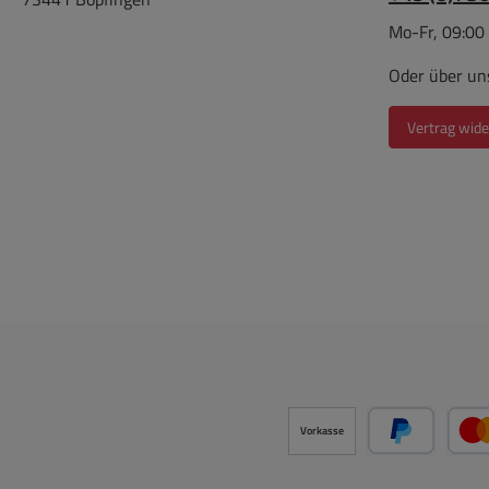
verwe
Mo-Fr, 09:00
an 
Oder über un
Vertrag wide
Haup
Fo
Einste
bis 
nicht
Je ei
für
F
Sic
ein-/
erhö
Vorkasse
pr
Gesa
PayPal