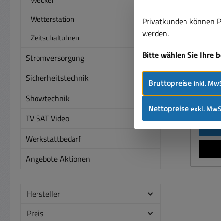
Wecker
Stec
Wetterstation
Privatkunden können Pr
werden.
Zeitschaltuhren
Ste
Bitte wählen Sie Ihre 
Stromversorgung
Üb
Maste
Sicherheitstechnik
Bruttopreise
inkl. MwS
Steck
Showtechnik
Preise
Bren
Nettopreise
exkl. MwS
TV SAT Video
übe
Siche
Werkstattbedarf
Gerät 
Schal
Angebote Aktionen
Funkt
Das H
od
Hersteller
Wrkst
Preis
Stec