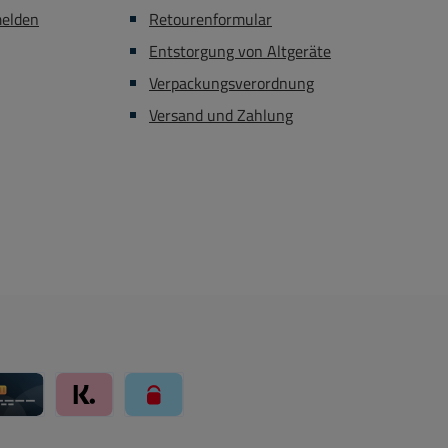
ng (
melden
Retourenformular
zadapter
Entstorgung von Altgeräte
tung des
Verpackungsverordnung
gesteckt
 x 76 x
Versand und Zahlung
ay über Mollie Zahlungssystem
Kreditkarte über Mollie Zahlungssystem
Klarna über Mollie Zahlungssystem
paysafecard über Mollie Zahlungssystem