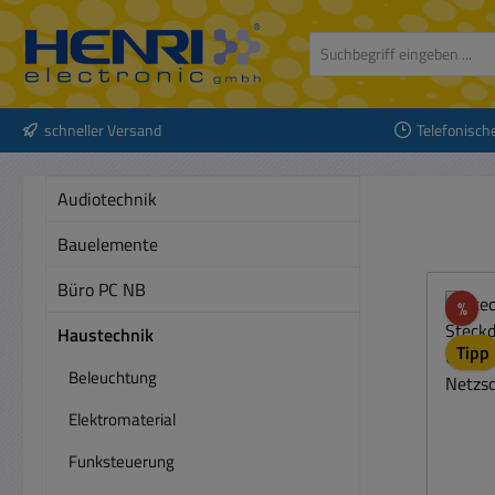
 Hauptinhalt springen
Zur Suche springen
Zur Hauptnavigation springen
schneller Versand
Telefonisch
Audiotechnik
Bauelemente
Büro PC NB
Rab
%
Haustechnik
Tipp
Beleuchtung
Elektromaterial
Funksteuerung