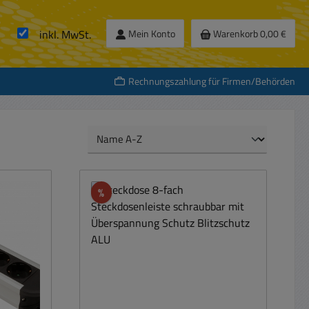
inkl. MwSt.
Mein Konto
Warenkorb
0,00 €
Rechnungszahlung für Firmen/Behörden
Rabatt
%