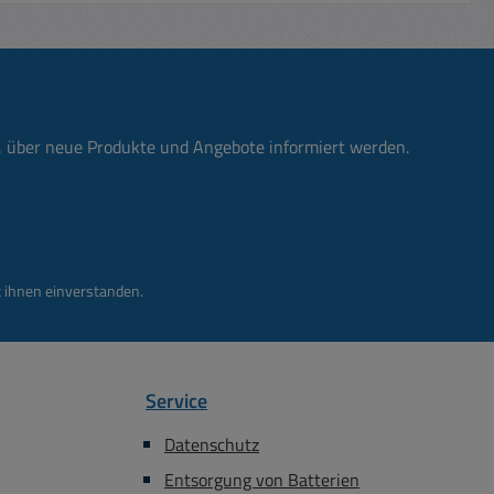
nanlage
tz
nsatz an
 und
halter
n, über neue Produkte und Angebote informiert werden.
V 200-
3500Watt
ax.
hutzart
 I
 ihnen einverstanden.
 250VAC
-PE) / Up
 integr.
bs-LED
Service
 anliegt
Datenschutz
z
Entsorgung von Batterien
 auf