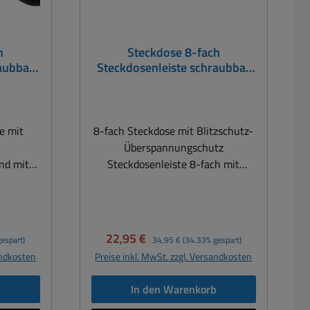
h
Steckdose 8-fach
raubbar
Steckdosenleiste schraubbar
hutz
mit Überspannung Schutz
alter
Blitzschutz ALU
e mit
8-fach Steckdose mit Blitzschutz-
Überspannungschutz
nd mit
Steckdosenleiste 8-fach mit
er für
Kinderschutz Profischiene für
anspruchsvolle Anwender. Der
 Geräte
ultimative Komplettschutz für Ihre
ung usw.
Elektronik für bis zu 8
Verkaufspreis:
Regulärer Preis:
22,95 €
espart)
34,95 €
(34.33% gespart)
utz. Edel
verschiedene 230V Geräte Falls
andkosten
Preise inkl. MwSt. zzgl. Versandkosten
ender
der empfindliche
ung und
Überspannungsschutz auslöst nur
b
In den Warenkorb
l für
ein Druck auf die resetfähige