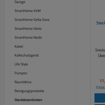
Garage
SmartHome AVM
SmartHome Delta Dore
Stec
mit
SmartHome Idinio
Bl
SmartHome Nedis
Kabel
Steck
Kalkschutzgerät
Übe
bele
Life Style
hohe 
auch 
Pumpen
Wand o
Ver
17
Raumklima
an
Preise
Unwet
Reinigungsprodukte
echt
Steckdosenleisten
ver