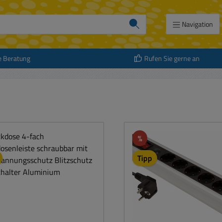
Navigation
e Beratung
Rufen Sie gerne an
att
Rabatt
%
Tipp