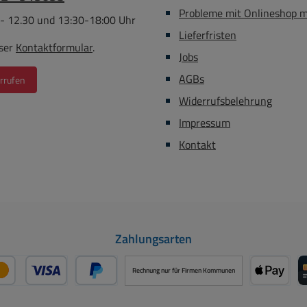
ndet werden, um alle Geräte
Schutzkontaktkupplu
Probleme mit Onlineshop 
 - 12.30 und 13:30-18:00 Uhr
den folgenden Steckdosen
Steckdose ) Dieser Schut
Lieferfristen
automatisch ein- und
kann einfach in die Zulei
ser
Kontaktformular
.
Jobs
auszuschalten. Hoher
zu schützenden Gerätes 
Bedienkomfort durch 1
werden Abmessungen: 77
AGBs
rrufen
tsteckdose ( 3500W ) und 5
51 mm
Widerrufsbelehrung
lgesteckdosen (3500 W)
Impressum
llbare Schaltschwelle ( ca. 8
80W ) mehr mcht natürlich
Kontakt
s aus wie z.B. Stichsäge o.ä.
ne Funktionskontrollleuchte
 Überspannungsschutz und
olgebusse Beleuchteter
herheitsschalter, zweipolig
Zahlungsarten
ausschaltbar Steckdosen mit
htem Berührungsschutz in
Rechnung nur für Firmen Kommunen
aktischer 45°-Anordnung
mtleistung max. 16 A/3500
Kredit- oder Debitkarte über PayPal
Später Bezahlen über PayPal
Apple P