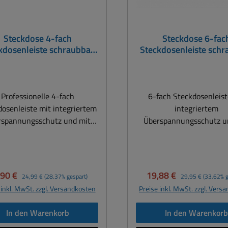
Steckdose 4-fach
Steckdose 6-fac
kdosenleiste schraubbar
Steckdosenleiste sch
 Überspannungsschutz
mit Überspannungsc
itzschutz Netzschalter
Blitzschutz Netzsch
Aluminium
Aluminium
Professionelle 4-fach
6-fach Steckdosenleist
dosenleiste mit integriertem
integriertem
rspannungsschutz und mit
Überspannungsschutz u
uchtetem Netzschalter für
beleuchtetem Netzschalt
Sicherheit das tolle Sie ist
hohe Sicherheit Volle Sicherheit
anschraubbar an Tischplatte
für alle angeschlossenen
.ä. Volle Sicherheit für alle
bei Unwetter, Überspann
kaufspreis:
Regulärer Preis:
Verkaufspreis:
Regulärer Preis:
,90 €
19,88 €
24,99 €
(28.37% gespart)
29,95 €
(33.62% g
geschlossenen Geräte bei
Ein echter Investitionssch
 inkl. MwSt. zzgl. Versandkosten
Preise inkl. MwSt. zzgl. Vers
ter, Überspannung usw. Ein
verarbeitet mit umlauf
er Investitionsschutz. Edel
Kabelaufwickeleinricht
In den Warenkorb
In den Warenkor
arbeitet mit umlaufender
Befestigungsösen. Idea