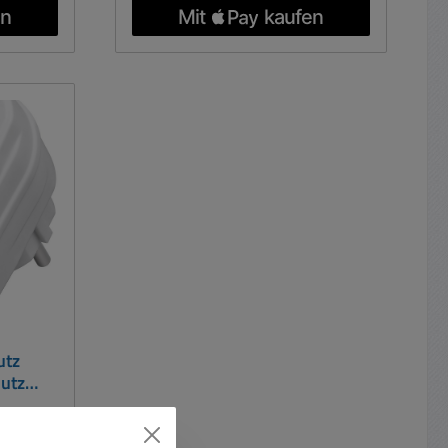
hen,
Sicherung um das System neu zu
Einsatz.
starten. Intern ausgeklügelte
Elektronikplatinen für den
ter
kompletten Schutz.
 4
Steckdosenleiste ALUMINIUM 8-
zum
fach mit Schalter und
hutz
Überspannungsschutz. Qualitäts-
 für
Steckdosenleiste aus ALU - mit
45°
großem Abstand der
in
Steckdosentöpfe für die
barkeit:
unterschiedlichsten Verbraucher.
 langer
Technischde Daten: 8
sungen:
Steckdosentöpfe beleuchtetem
 60mm
Wippenschalter Steckdosentöpfe
um 90° gedreht Mit Kinderschutz
utz
Anschlussleitung 1,5m Farbe: Alu
hutz
Schwarz Belastbarkeit: 250Vac
tecker
16A max. 3.600W optische
Funktionsanzeige für