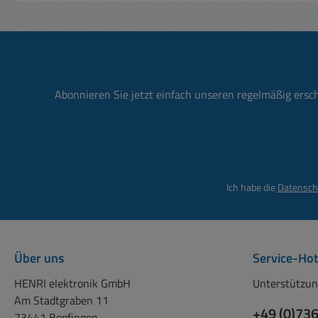
Moni
Scan
de
Staub
Ein-/A
(
Abonnieren Sie jetzt einfach unseren regelmäßig ersc
Haupt
Gerät
ausgesch
nich
Ich habe die
Datensch
Be
über
Features: Schützt wert
vor Ü
Über uns
Service-Hot
mit e
von
HENRI elektronik GmbH
Unterstützun
Haup
Am Stadtgraben 11
+49 (0)73
Ein-/
73441 Bopfingen