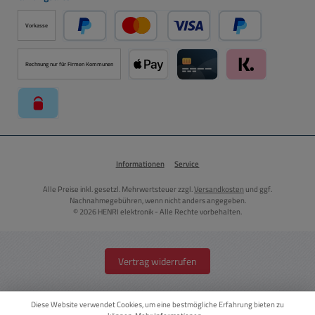
Vorkasse
PayPal
Kredit- oder Debitkarte über PayPal
Später Bezahlen ü
Rechnung nur für Firmen Kommunen
Apple Pay über Mollie Zahlungssystem
Kreditkarte über Mollie Zahl
Klarna über Moll
paysafecard über Mollie Zahlungssystem
Informationen
Service
Alle Preise inkl. gesetzl. Mehrwertsteuer zzgl.
Versandkosten
und ggf.
Nachnahmegebühren, wenn nicht anders angegeben.
© 2026 HENRI elektronik - Alle Rechte vorbehalten.
Vertrag widerrufen
Diese Website verwendet Cookies, um eine bestmögliche Erfahrung bieten zu